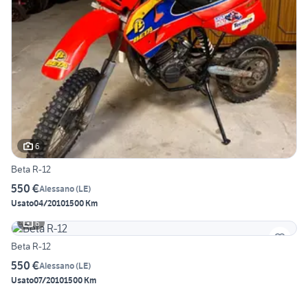
6
Beta R-12
550 €
Alessano
(
LE
)
Usato
04/2010
1500 Km
6
Beta R-12
550 €
Alessano
(
LE
)
Usato
07/2010
1500 Km