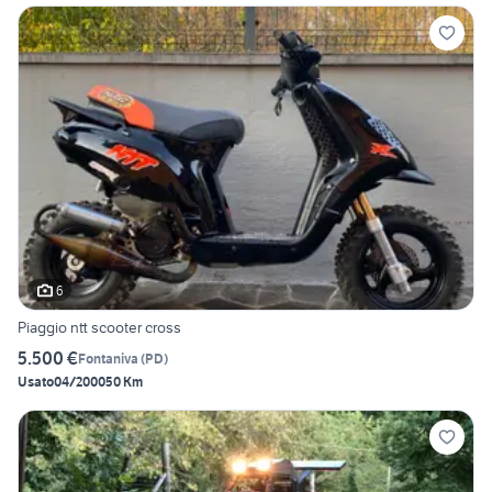
6
Piaggio ntt scooter cross
5.500 €
Fontaniva
(
PD
)
Usato
04/2000
50 Km