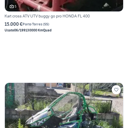
5
Kart cross ATV UTV buggy go pro HONDA FL 400
15.000 €
Porto Torres
(
SS
)
Usato
06/1991
30000 Km
Quad