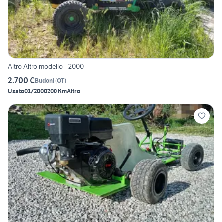
Altro Altro modello - 2000
2.700 €
Budoni
(
OT
)
Usato
01/2000
200 Km
Altro