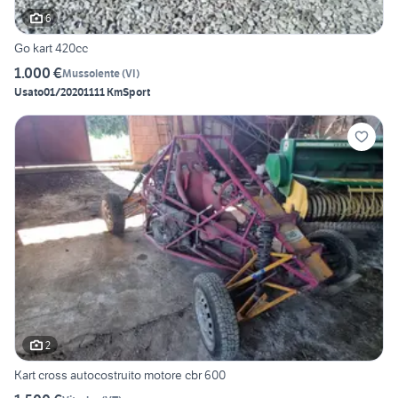
6
Go kart 420cc
1.000 €
Mussolente
(
VI
)
Usato
01/2020
1111 Km
Sport
2
Kart cross autocostruito motore cbr 600