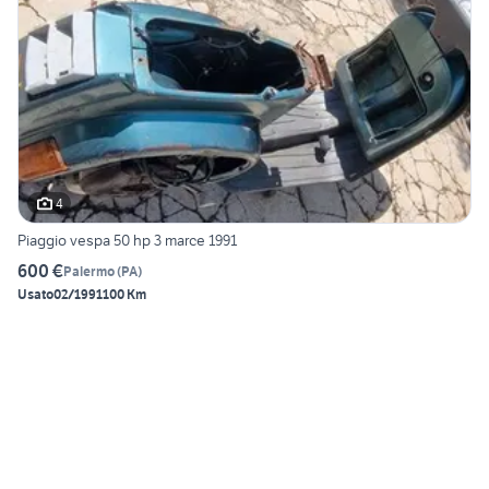
4
Piaggio vespa 50 hp 3 marce 1991
600 €
Palermo
(
PA
)
Usato
02/1991
100 Km