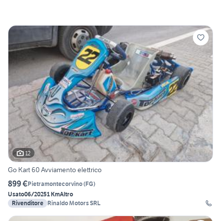
12
Go Kart 60 Avviamento elettrico
899 €
Pietramontecorvino
(
FG
)
Usato
06/2025
1 Km
Altro
Rivenditore
Rinaldo Motors SRL