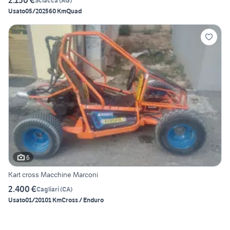
2.150 €
Sciacca
(
AG
)
Usato
05/2025
60 Km
Quad
6
Kart cross Macchine Marconi
2.400 €
Cagliari
(
CA
)
Usato
01/2010
1 Km
Cross / Enduro