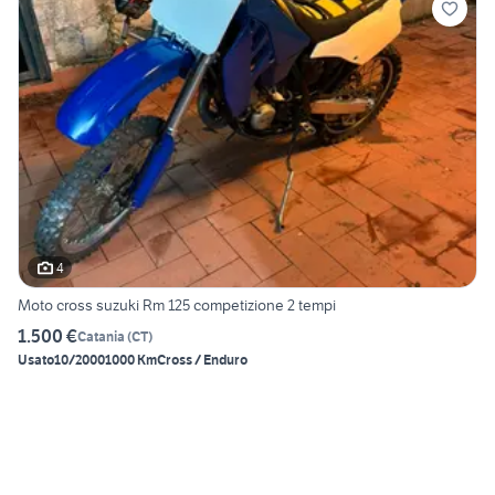
4
Moto cross suzuki Rm 125 competizione 2 tempi
1.500 €
Catania
(
CT
)
Usato
10/2000
1000 Km
Cross / Enduro