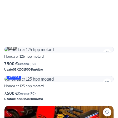
6
Honda cr 125 hpp motard
7.500 €
Cesena
(
FC
)
Usato
05/2001
500 Km
Altro
Vetrina
Honda cr 125 hpp motard
7.500 €
Cesena
(
FC
)
Usato
05/2001
500 Km
Altro