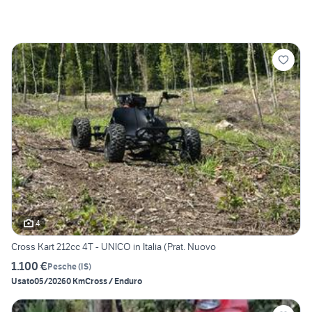
4
Cross Kart 212cc 4T - UNICO in Italia (Prat. Nuovo
1.100 €
Pesche
(
IS
)
Usato
05/2026
0 Km
Cross / Enduro