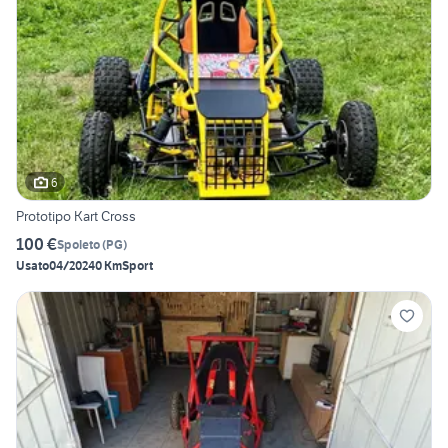
6
Prototipo Kart Cross
100 €
Spoleto
(
PG
)
Usato
04/2024
0 Km
Sport