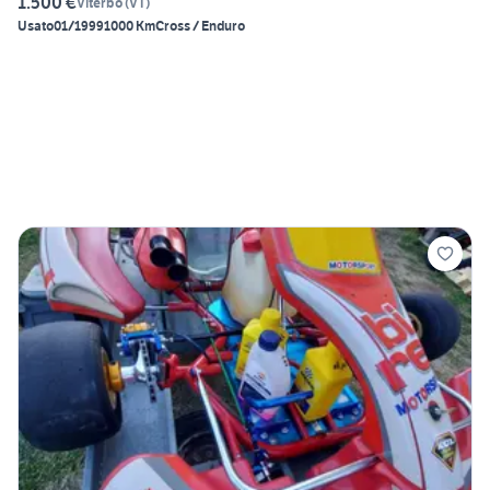
1.500 €
Viterbo
(
VT
)
Usato
01/1999
1000 Km
Cross / Enduro