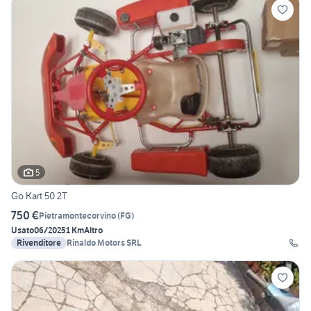
5
Go Kart 50 2T
750 €
Pietramontecorvino
(
FG
)
Usato
06/2025
1 Km
Altro
Rivenditore
Rinaldo Motors SRL