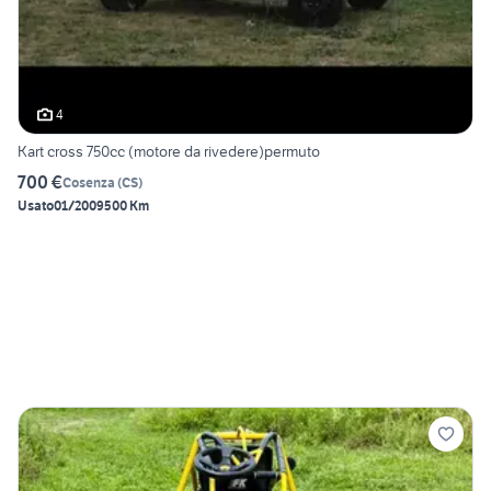
4
Kart cross 750cc (motore da rivedere)permuto
700 €
Cosenza
(
CS
)
Usato
01/2009
500 Km