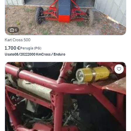
6
Kart Cross 500
1.700 €
Perugia
(
PG
)
Usato
08/2022
2000 Km
Cross / Enduro