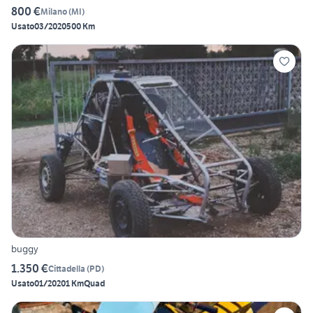
800 €
Milano
(
MI
)
Usato
03/2020
500 Km
buggy
1.350 €
Cittadella
(
PD
)
Usato
01/2020
1 Km
Quad