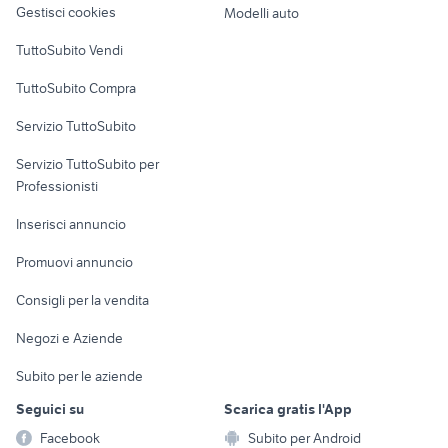
Gestisci cookies
Modelli auto
Case vacanza
TuttoSubito Vendi
Uffici e Locali
TuttoSubito Compra
commerciali
Servizio TuttoSubito
elettronica
per la casa e la
sports e hobby
Servizio TuttoSubito per
persona
Informatica
Animali
Professionisti
Arredamento e
Console e
Accessori per
Casalinghi
Inserisci annuncio
Videogiochi
animali
Elettrodomestici
Promuovi annuncio
Audio/Video
Musica e Film
Giardino e Fai da te
Consigli per la vendita
Fotografia
Libri e Riviste
Abbigliamento e
Negozi e Aziende
Telefonia
Strumenti Musicali
Accessori
Subito per le aziende
Sports
Tutto per i bambini
Seguici su
Scarica gratis l'App
Biciclette
Facebook
Subito per Android