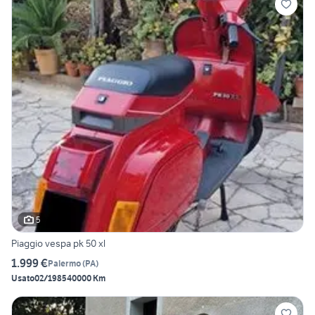
5
Piaggio vespa pk 50 xl
1.999 €
Palermo
(
PA
)
Usato
02/1985
40000 Km