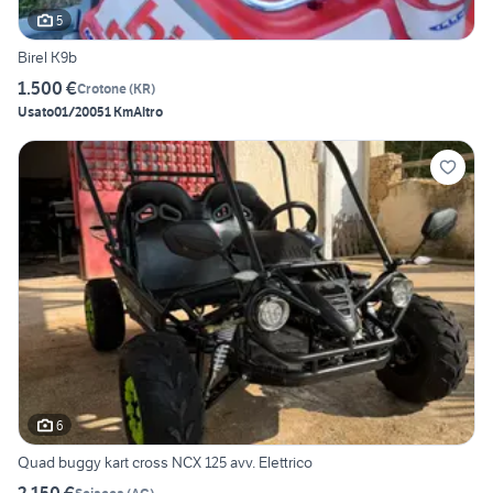
5
Birel K9b
1.500 €
Crotone
(
KR
)
Usato
01/2005
1 Km
Altro
6
Quad buggy kart cross NCX 125 avv. Elettrico