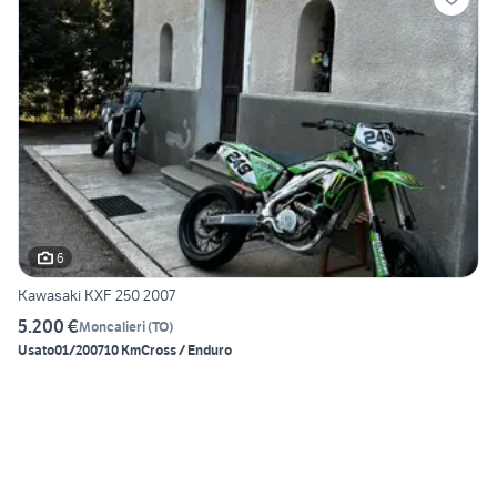
6
Kawasaki KXF 250 2007
5.200 €
Moncalieri
(
TO
)
Usato
01/2007
10 Km
Cross / Enduro