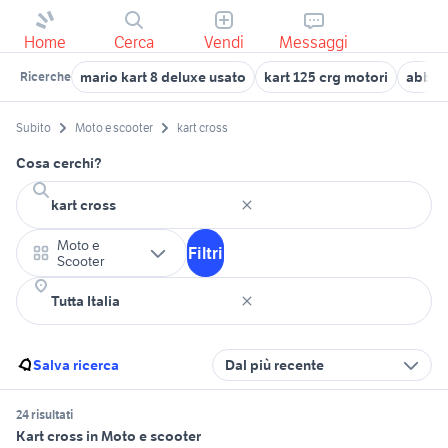
Home
Cerca
Vendi
Messaggi
mario kart 8 deluxe usato
kart 125 crg motori
abbig
Ricerche
Subito
Moto e scooter
kart cross
Cosa cerchi?
Moto e
Filtri
Scooter
Salva ricerca
Dal più recente
24 risultati
Kart cross in Moto e scooter