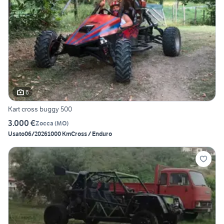
6
Kart cross buggy 500
3.000 €
Zocca
(
MO
)
Usato
06/2026
1000 Km
Cross / Enduro