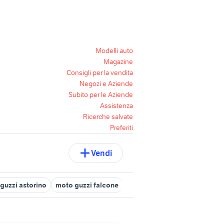
Modelli auto
Magazine
Consigli per la vendita
Negozi e Aziende
Subito per le Aziende
Assistenza
Ricerche salvate
Preferiti
Vendi
guzzi astorino
moto guzzi falcone
moto guzzi 850 t3 usata
mo