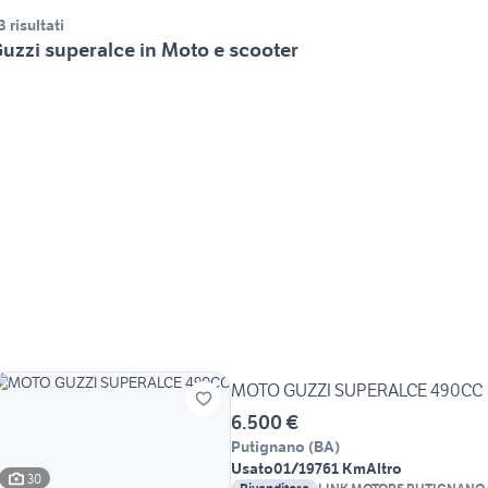
3 risultati
uzzi superalce in Moto e scooter
MOTO GUZZI SUPERALCE 490CC
6.500 €
Putignano
(
BA
)
Usato
01/1976
1 Km
Altro
30