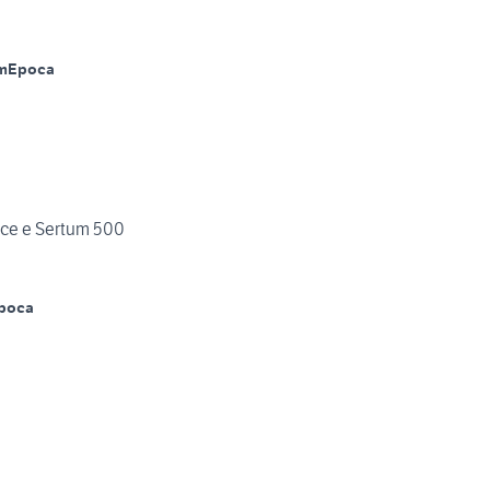
m
Epoca
lce e Sertum 500
poca