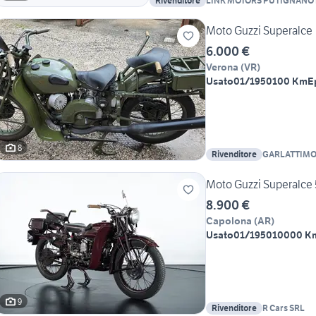
Rivenditore
LINK MOTORS PUTIGNANO 
Moto Guzzi Superalce
6.000 €
Verona
(
VR
)
Usato
01/1950
100 Km
E
8
Rivenditore
GARLATTIMO
Moto Guzzi Superalc
8.900 €
Capolona
(
AR
)
Usato
01/1950
10000 K
9
Rivenditore
R Cars SRL