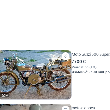
Moto Guzzi 500 Super
7.700 €
Prarostino
(
TO
)
Usato
09/1950
0 Km
Epo
4
moto d'epoca