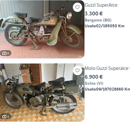
Guzzi SuperAlce
3.300 €
Bergamo
(
BG
)
Usato
02/1950
50 Km
6
M
6.900 €
Schio
(
VI
)
Usato
09/1970
28660 K
6