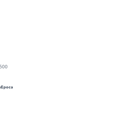
oto Guzzi Superalce 500
m
Epoca