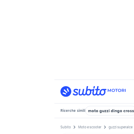
moto guzzi dingo cross
Ricerche
simili
Subito
Moto e scooter
guzzi superalce