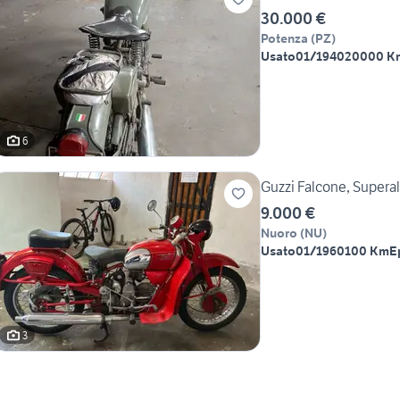
30.000 €
Potenza
(
PZ
)
Usato
01/1940
20000 K
6
Guzzi Falcone, Supera
9.000 €
Nuoro
(
NU
)
Usato
01/1960
100 Km
E
3