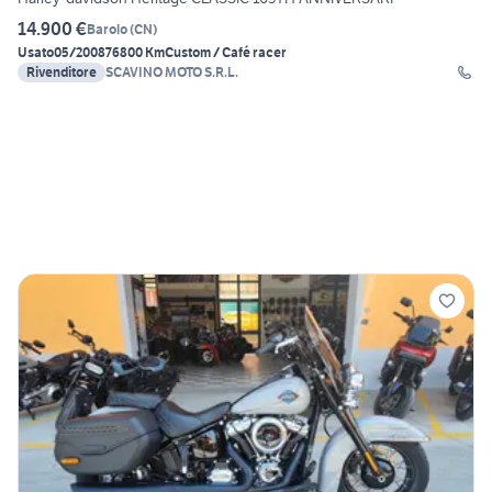
14.900 €
Barolo
(
CN
)
Usato
05/2008
76800 Km
Custom / Café racer
Rivenditore
SCAVINO MOTO S.R.L.