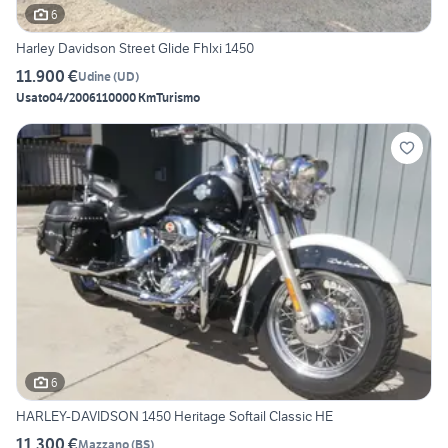
6
Harley Davidson Street Glide Fhlxi 1450
11.900 €
Udine
(
UD
)
Usato
04/2006
110000 Km
Turismo
6
HARLEY-DAVIDSON 1450 Heritage Softail Classic HE
11.300 €
Mazzano
(
BS
)