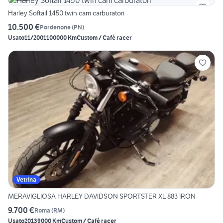
Harley Softail 1450 twin cam carburatori
10.500 €
Pordenone
(
PN
)
Usato
11/2001
100000 Km
Custom / Café racer
Vetrina
MERAVIGLIOSA HARLEY DAVIDSON SPORTSTER XL 883 IRON
9.700 €
Roma
(
RM
)
Usato
2013
9000 Km
Custom / Café racer