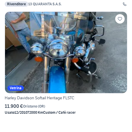
Rivenditore
13 QUARANTA S.A.S.
Vetrina
Harley Davidson Softail Heritage FLSTC
11.900 €
Oristano
(
OR
)
Usato
12/2010
72000 Km
Custom / Café racer