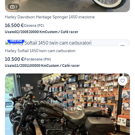
3
Harley Davidson Heritage Springer 1450 iniezione
16.500 €
Cesena
(
FC
)
Usato
02/2005
20000 Km
Custom / Café racer
Vetrina
Harley Softail 1450 twin cam carburatori
10.500 €
Pordenone
(
PN
)
Usato
11/2001
100000 Km
Custom / Café racer