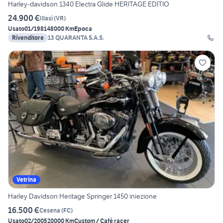
Harley-davidson 1340 Electra Glide HERITAGE EDITIO
24.900 €
Illasi
(
VR
)
Usato
01/1981
48000 Km
Epoca
Rivenditore
13 QUARANTA S.A.S.
Vetrina
Harley Davidson Heritage Springer 1450 iniezione
16.500 €
Cesena
(
FC
)
Usato
02/2005
20000 Km
Custom / Café racer