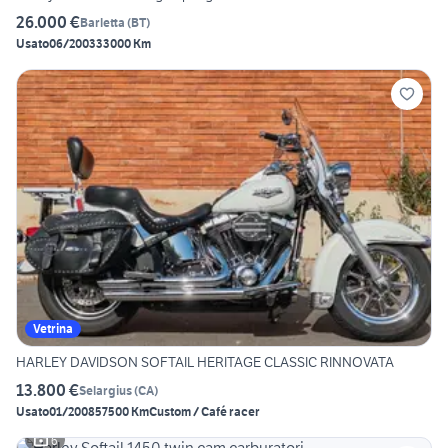
26.000 €
Barletta
(
BT
)
Usato
06/2003
33000 Km
Vetrina
HARLEY DAVIDSON SOFTAIL HERITAGE CLASSIC RINNOVATA
13.800 €
Selargius
(
CA
)
Usato
01/2008
57500 Km
Custom / Café racer
6