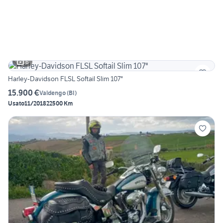
6
Harley-Davidson FLSL Softail Slim 107"
15.900 €
Valdengo
(
BI
)
Usato
11/2018
22500 Km