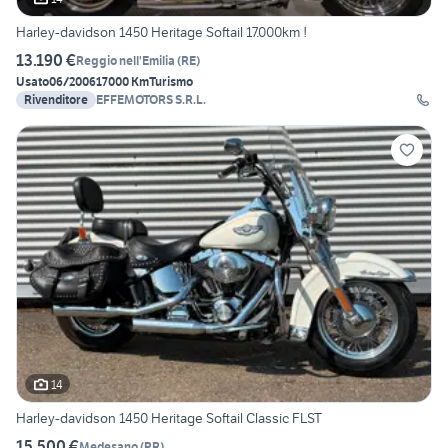
Harley-davidson 1450 Heritage Softail 17.000km !
13.190 €
Reggio nell'Emilia
(
RE
)
Usato
06/2006
17000 Km
Turismo
Rivenditore
EFFEMOTORS S.R.L.
14
Harley-davidson 1450 Heritage Softail Classic FLST
15.500 €
Medesano
(
PR
)