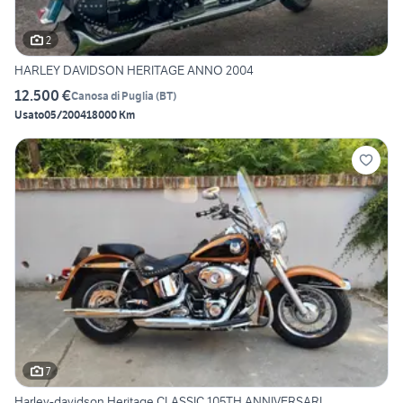
2
HARLEY DAVIDSON HERITAGE ANNO 2004
12.500 €
Canosa di Puglia
(
BT
)
Usato
05/2004
18000 Km
7
Harley-davidson Heritage CLASSIC 105TH ANNIVERSARI