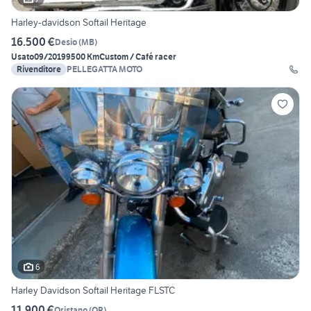
Harley-davidson Softail Heritage
16.500 €
Desio
(
MB
)
Usato
09/2019
9500 Km
Custom / Café racer
Rivenditore
PELLEGATTA MOTO
6
Harley Davidson Softail Heritage FLSTC
11.900 €
Oristano
(
OR
)