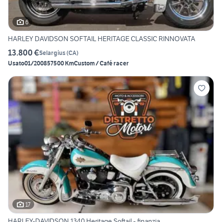
6
HARLEY DAVIDSON SOFTAIL HERITAGE CLASSIC RINNOVATA
13.800 €
Selargius
(
CA
)
Usato
01/2008
57500 Km
Custom / Café racer
17
HARLEY-DAVIDSON 1340 Heritage Softail - finanzia