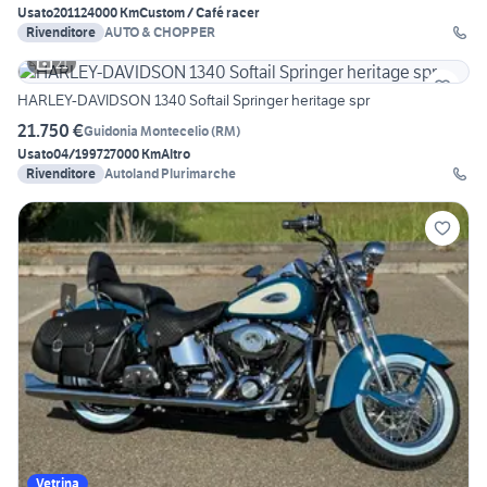
Usato
2011
24000 Km
Custom / Café racer
Rivenditore
AUTO & CHOPPER
21
HARLEY-DAVIDSON 1340 Softail Springer heritage spr
21.750 €
Guidonia Montecelio
(
RM
)
Usato
04/1997
27000 Km
Altro
Rivenditore
Autoland Plurimarche
Vetrina