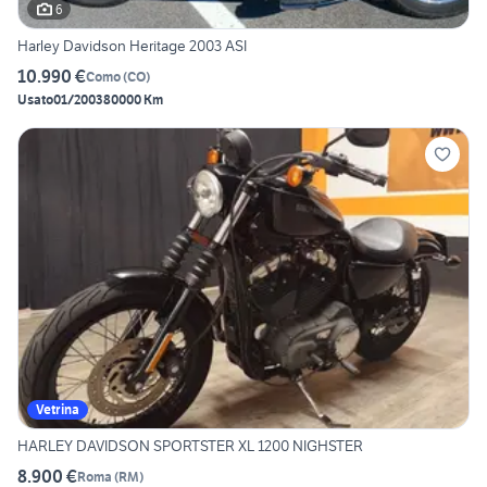
6
Harley Davidson Heritage 2003 ASI
10.990 €
Como
(
CO
)
Usato
01/2003
80000 Km
Vetrina
HARLEY DAVIDSON SPORTSTER XL 1200 NIGHSTER
8.900 €
Roma
(
RM
)