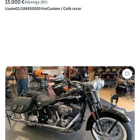
15.000 €
Albenga
(
SV
)
Usato
02/1998
50000 Km
Custom / Café racer