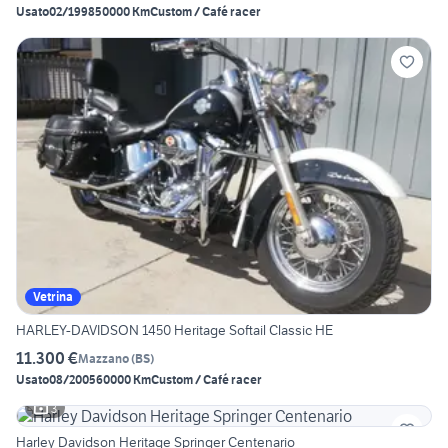
Usato
02/1998
50000 Km
Custom / Café racer
Vetrina
HARLEY-DAVIDSON 1450 Heritage Softail Classic HE
11.300 €
Mazzano
(
BS
)
Usato
08/2005
60000 Km
Custom / Café racer
3
Harley Davidson Heritage Springer Centenario