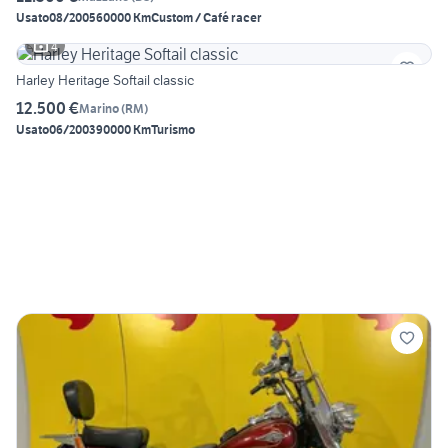
Usato
08/2005
60000 Km
Custom / Café racer
4
Harley Heritage Softail classic
12.500 €
Marino
(
RM
)
Usato
06/2003
90000 Km
Turismo