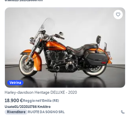
Vetrina
Harley-davidson Heritage DELUXE - 2020
18.900 €
Reggio nell'Emilia
(
RE
)
Usato
01/2020
10786 Km
Altro
Rivenditore
RUOTE DA SOGNO SRL