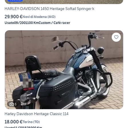
HARLEY-DAVIDSON 1450 Heritage Softail Springer k
29.900 €
Novi di Modena
(
MO
)
Usato
09/2001
100 Km
Custom / Café racer
6
Harley Davidson Heritage Classic 114
18.000 €
Torino
(
TO
)
Usato
11/2019
28000 Km