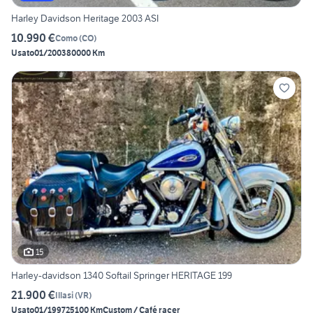
Harley Davidson Heritage 2003 ASI
10.990 €
Como
(
CO
)
Usato
01/2003
80000 Km
15
Harley-davidson 1340 Softail Springer HERITAGE 199
21.900 €
Illasi
(
VR
)
Usato
01/1997
25100 Km
Custom / Café racer