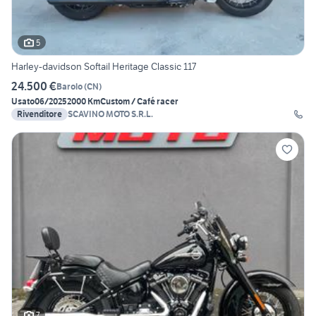
5
Harley-davidson Softail Heritage Classic 117
24.500 €
Barolo
(
CN
)
Usato
06/2025
2000 Km
Custom / Café racer
Rivenditore
SCAVINO MOTO S.R.L.
7