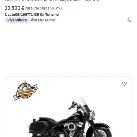
10.500 €
Cura Carpignano
(
PV
)
Usato
09/1997
71435 Km
Turismo
Rivenditore
Distretto Motori