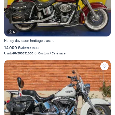
6
Harley davidson heritage classic
14.000 €
Milazzo
(
ME
)
Usato
10/2008
91000 Km
Custom / Café racer