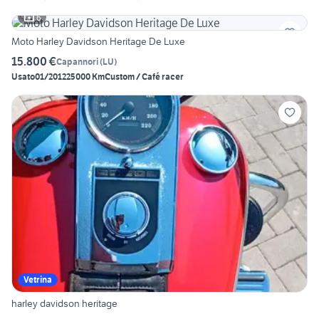
6
Moto Harley Davidson Heritage De Luxe
15.800 €
Capannori
(
LU
)
Usato
01/2012
25000 Km
Custom / Café racer
Vetrina
harley davidson heritage