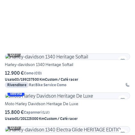
17
Harley-davidson 1340 Heritage Softail
12.900 €
Como
(
CO
)
Usato
03/1992
37500 Km
Custom / Café racer
Rivenditore
Rat Bike Service Como
Vetrina
Moto Harley Davidson Heritage De Luxe
15.800 €
Capannori
(
LU
)
Usato
01/2012
25000 Km
Custom / Café racer
15