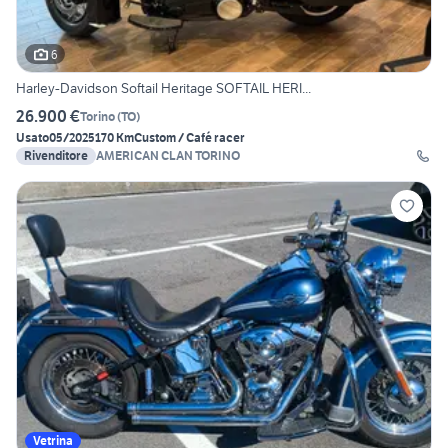
6
Harley-Davidson Softail Heritage SOFTAIL HERI...
26.900 €
Torino
(
TO
)
Usato
05/2025
170 Km
Custom / Café racer
Rivenditore
AMERICAN CLAN TORINO
Vetrina