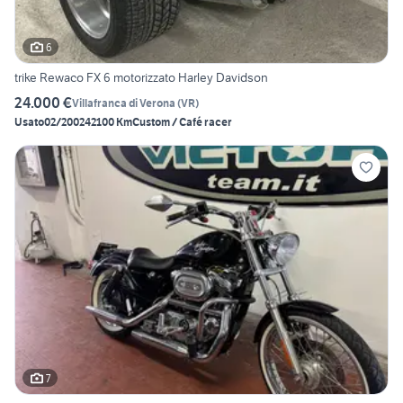
6
trike Rewaco FX 6 motorizzato Harley Davidson
24.000 €
Villafranca di Verona
(
VR
)
Usato
02/2002
42100 Km
Custom / Café racer
7