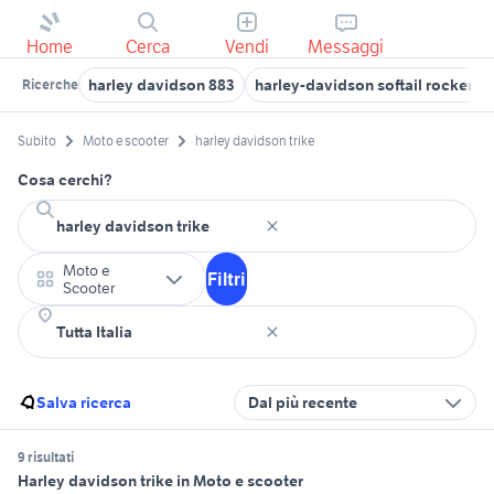
Home
Cerca
Vendi
Messaggi
harley davidson 883
harley-davidson softail rocker
Ricerche
Subito
Moto e scooter
harley davidson trike
Cosa cerchi?
Moto e
Filtri
Scooter
Salva ricerca
Dal più recente
9 risultati
Harley davidson trike in Moto e scooter