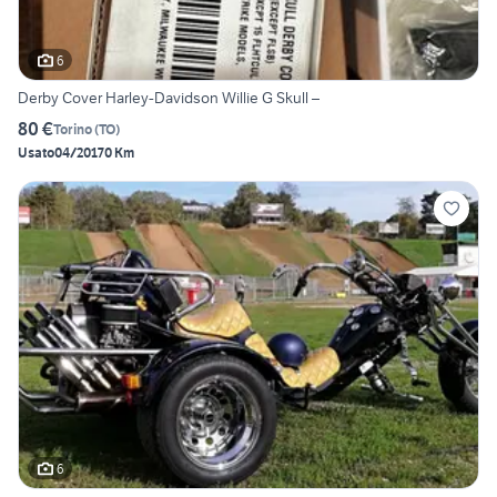
6
Derby Cover Harley-Davidson Willie G Skull –
80 €
Torino
(
TO
)
Usato
04/2017
0 Km
6