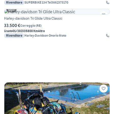
Rivenditore
SUPERBIKE 134 Tel3662373170
4
Harley-davidson Tri Glide Ultra Classic
33.500 €
Correggio
(
RE
)
Usato
01/2023
35800 Km
Altro
Rivenditore
Harley-Davidson Onorio Moto