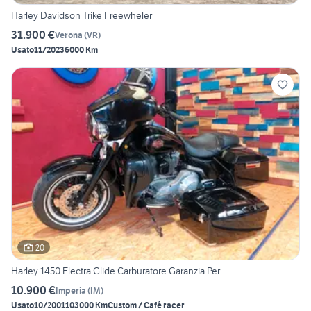
Harley Davidson Trike Freewheler
31.900 €
Verona
(
VR
)
Usato
11/2023
6000 Km
20
Harley 1450 Electra Glide Carburatore Garanzia Per
10.900 €
Imperia
(
IM
)
Usato
10/2001
103000 Km
Custom / Café racer