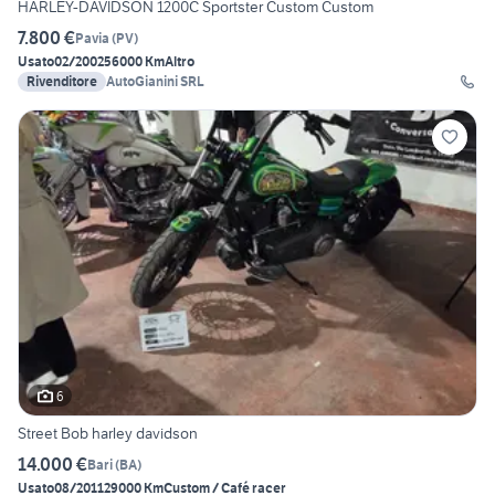
HARLEY-DAVIDSON 1200C Sportster Custom Custom
7.800 €
Pavia
(
PV
)
Usato
02/2002
56000 Km
Altro
Rivenditore
AutoGianini SRL
6
Street Bob harley davidson
14.000 €
Bari
(
BA
)
Usato
08/2011
29000 Km
Custom / Café racer