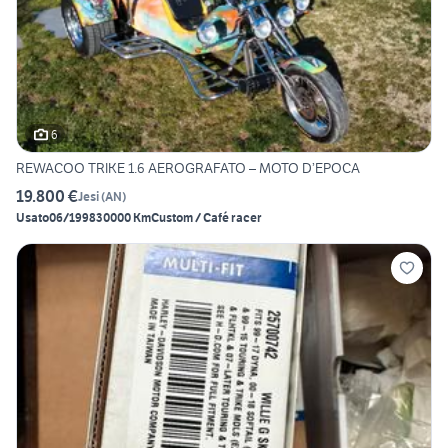
6
REWACOO TRIKE 1.6 AEROGRAFATO – MOTO D’EPOCA
19.800 €
Jesi
(
AN
)
Usato
06/1998
30000 Km
Custom / Café racer