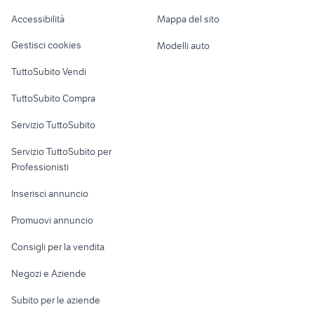
aprilia a forlÃƒÂ¬-cesena e
Caravan e Camper
fiat 1100 anni 50
Accessibilità
Mappa del sito
provincia
Loft, mansarde e
Veicoli commerciali
altro
Gestisci cookies
Modelli auto
Case vacanza
TuttoSubito Vendi
Uffici e Locali
TuttoSubito Compra
commerciali
Servizio TuttoSubito
elettronica
per la casa e la
sports e hobby
Servizio TuttoSubito per
persona
Informatica
Animali
Professionisti
Arredamento e
Console e
Accessori per
Casalinghi
Inserisci annuncio
Videogiochi
animali
Elettrodomestici
Promuovi annuncio
Audio/Video
Musica e Film
Giardino e Fai da te
Consigli per la vendita
Fotografia
Libri e Riviste
Abbigliamento e
Negozi e Aziende
Telefonia
Strumenti Musicali
Accessori
Subito per le aziende
Sports
Tutto per i bambini