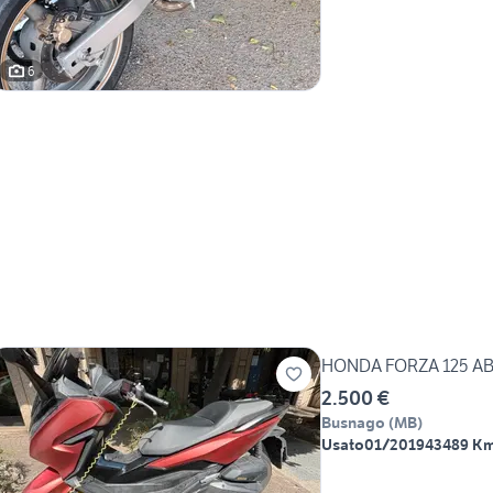
6
HONDA FORZA 125 A
2.500 €
Busnago
(
MB
)
Usato
01/2019
43489 K