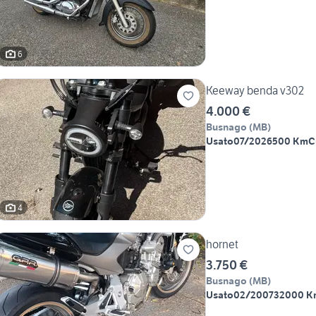
6
Keeway benda v302
4.000 €
Busnago
(
MB
)
Usato
07/2026
500 Km
C
4
hornet
3.750 €
Busnago
(
MB
)
Usato
02/2007
32000 K