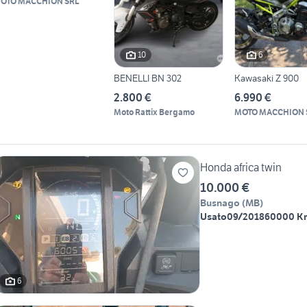
OTO MACCHION SRL
10
6
BENELLI BN 302
Kawasaki Z 900
2.800 €
6.990 €
Moto Rattix Bergamo
MOTO MACCHION 
Honda africa twin
10.000 €
Busnago
(
MB
)
Usato
09/2018
60000 K
6