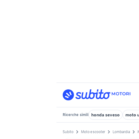
honda seveso
moto u
Ricerche
simili
Subito
Moto e scooter
Lombardia