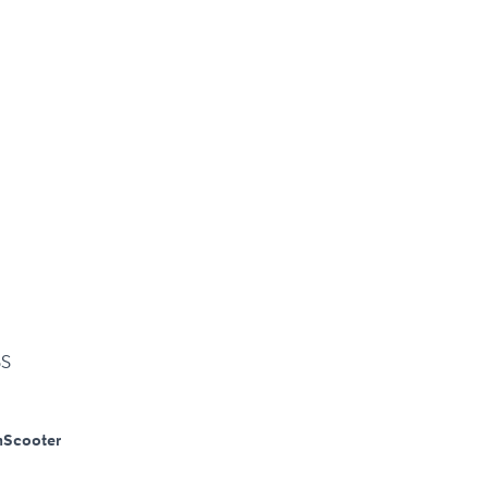
BS
m
Scooter