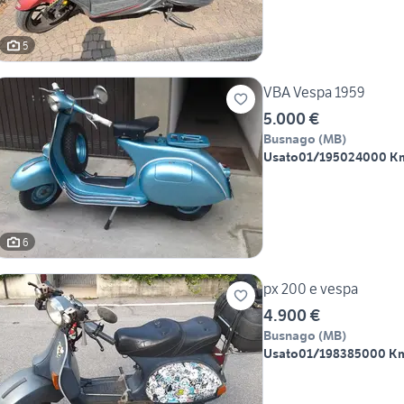
5
VBA Vespa 1959
5.000 €
Busnago
(
MB
)
Usato
01/1950
24000 K
6
px 200 e vespa
4.900 €
Busnago
(
MB
)
Usato
01/1983
85000 K