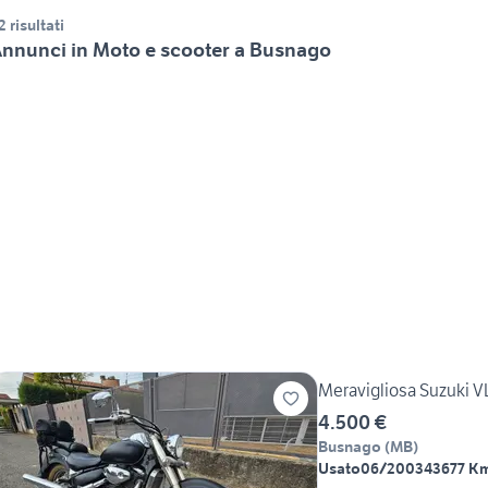
2 risultati
nnunci in Moto e scooter a Busnago
Meravigliosa Suzuki V
4.500 €
Busnago
(
MB
)
Usato
06/2003
43677 K