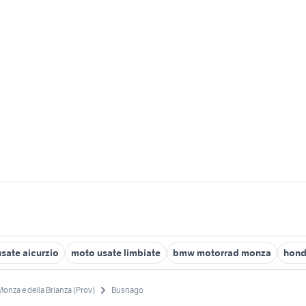
sate aicurzio
moto usate limbiate
bmw motorrad monza
hond
Monza e della Brianza (Prov)
Busnago