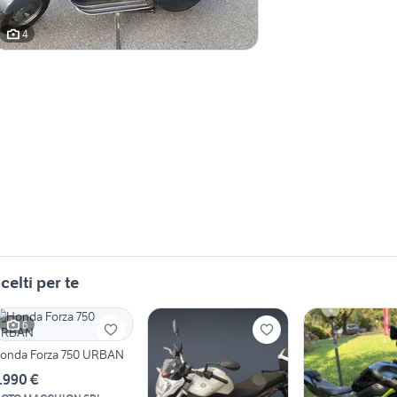
4
celti per te
6
onda Forza 750 URBAN
.990 €