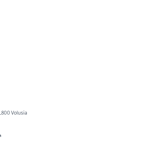
L800 Volusia
m