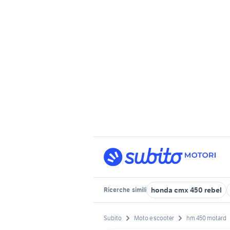
honda cmx 450 rebel
Ricerche
simili
Subito
Moto e scooter
hm 450 motard