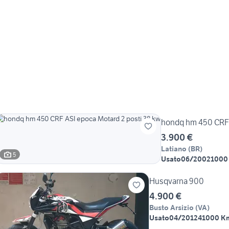
hondq hm 450 CRF 
3.900 €
Latiano
(
BR
)
5
Usato
06/2002
1000
Husqvarna 900
4.900 €
Busto Arsizio
(
VA
)
Usato
04/2012
41000 K