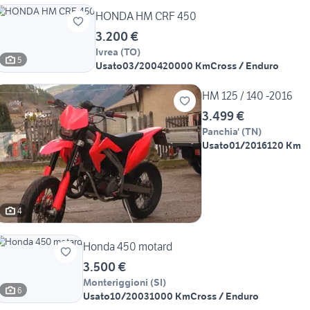
HONDA HM CRF 450
3.200 €
Ivrea
(
TO
)
5
Usato
03/2004
20000 Km
Cross / Enduro
HM 125 / 140 -2016
3.499 €
Panchia'
(
TN
)
Usato
01/2016
120 Km
4
Honda 450 motard
3.500 €
Monteriggioni
(
SI
)
6
Usato
10/2003
1000 Km
Cross / Enduro