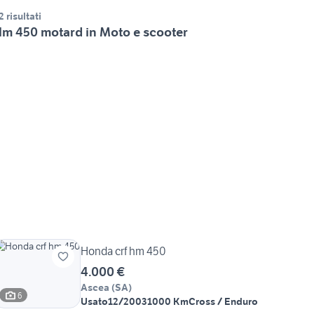
2 risultati
m 450 motard in Moto e scooter
Honda crf hm 450
4.000 €
Ascea
(
SA
)
6
Usato
12/2003
1000 Km
Cross / Enduro