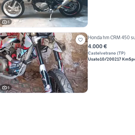
6
Honda hm CRM 450 s
4.000 €
Castelvetrano
(
TP
)
Usato
10/2002
17 Km
Sp
6