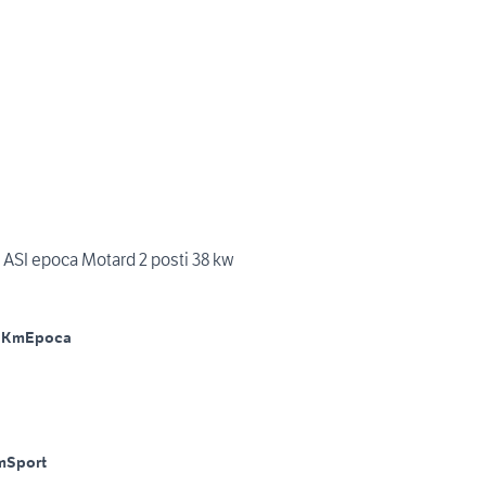
ASI epoca Motard 2 posti 38 kw
 Km
Epoca
m
Sport