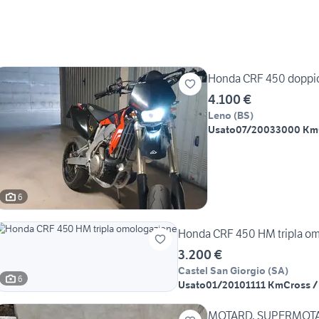
Honda CRF 450 doppio
4.100 €
Leno
(
BS
)
Usato
07/2003
3000 Km
6
Honda CRF 450 HM tripla o
3.200 €
Castel San Giorgio
(
SA
)
6
Usato
01/2010
1111 Km
Cross /
MOTARD, SUPERMOTA