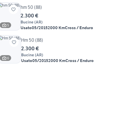
hm 50 (88)
2.300 €
Bucine
(
AR
)
5
Usato
05/2015
2000 Km
Cross / Enduro
Hm 50 (88)
2.300 €
Bucine
(
AR
)
6
Usato
05/2015
2000 Km
Cross / Enduro