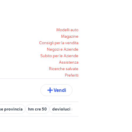
Modelli auto
Magazine
Consigli per la vendita
Negozi e Aziende
Subito per le Aziende
Assistenza
Ricerche salvate
Preferiti
Vendi
e provincia
hm cre 50
devioluci smart fortwo 450
motard mot