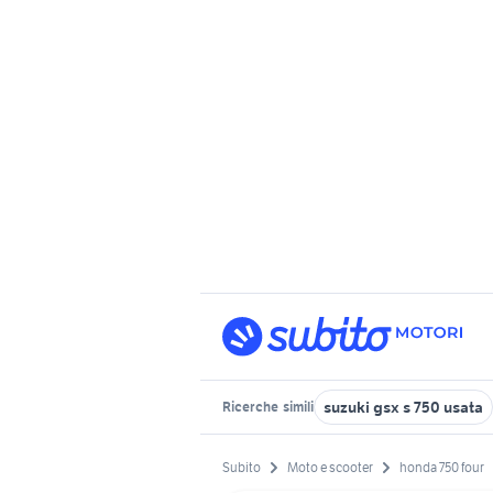
suzuki gsx s 750 usata
Ricerche
simili
Subito
Moto e scooter
honda 750 four