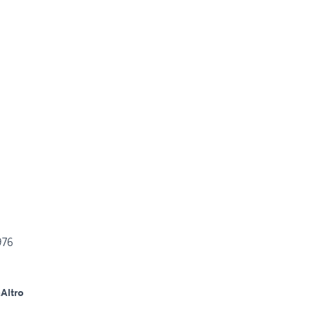
976
m
Altro