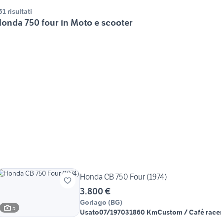
51 risultati
onda 750 four in Moto e scooter
Honda CB 750 Four (1974)
3.800 €
Gorlago
(
BG
)
5
Usato
07/1970
31860 Km
Custom / Café race