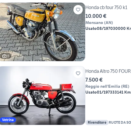
Honda cb four 750 k1
10.000 €
Monsano
(
AN
)
Usato
08/1970
30000 K
6
Honda Altro 750 FOUR 
7.500 €
Reggio nell'Emilia
(
RE
)
Usato
01/1973
33141 Km
Vetrina
Rivenditore
RUOTE DA S