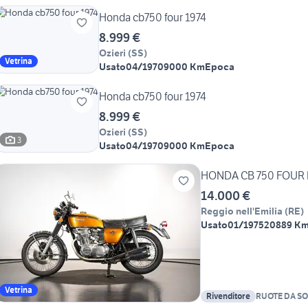
Honda cb750 four 1974
8.999 €
Ozieri
(
SS
)
Vetrina
Usato
04/1970
9000 Km
Epoca
Honda cb750 four 1974
8.999 €
Ozieri
(
SS
)
3
Usato
04/1970
9000 Km
Epoca
HONDA CB 750 FOUR K
14.000 €
Reggio nell'Emilia
(
RE
)
Usato
01/1975
20889 K
Vetrina
Rivenditore
RUOTE DA S