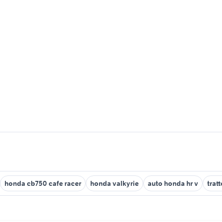
honda cb750 cafe racer
honda valkyrie
auto honda hr v
trat