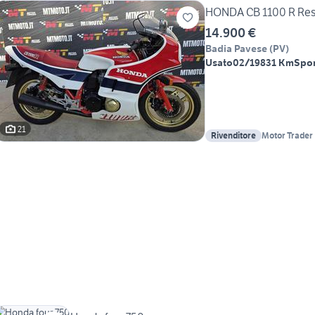
HONDA CB 1100 R Res
14.900 €
Badia Pavese
(
PV
)
Usato
02/1983
1 Km
Spor
21
Rivenditore
Motor Trader