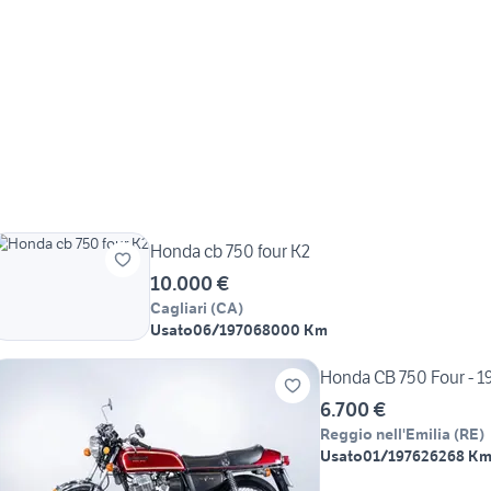
Honda cb 750 four K2
10.000 €
Cagliari
(
CA
)
Usato
06/1970
68000 Km
Honda CB 750 Four - 1
6.700 €
Reggio nell'Emilia
(
RE
)
Usato
01/1976
26268 K