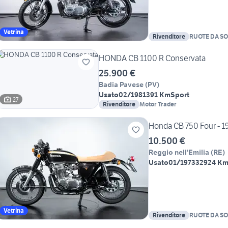
Vetrina
Rivenditore
RUOTE DA S
HONDA CB 1100 R Conservata
25.900 €
Badia Pavese
(
PV
)
Usato
02/1981
391 Km
Sport
27
Rivenditore
Motor Trader
Honda CB 750 Four - 1
10.500 €
Reggio nell'Emilia
(
RE
)
Usato
01/1973
32924 K
Vetrina
Rivenditore
RUOTE DA S