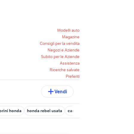
Modelli auto
Magazine
Consigli per la vendita
Negozi e Aziende
Subito per le Aziende
Assistenza
Ricerche salvate
Preferiti
Vendi
torini honda
honda rebel usata
carrello 750 kg accessori auto