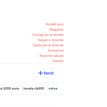
Modelli auto
Magazine
Consigli per la vendita
Negozi e Aziende
Subito per le Aziende
Assistenza
Ricerche salvate
Preferiti
Vendi
ta 1000 euro
honda cb650
volvo 850 r
honda rebel usata
ho