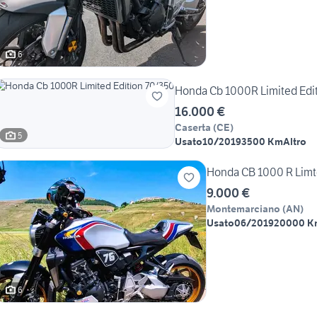
6
Honda Cb 1000R Limited Edi
16.000 €
Caserta
(
CE
)
5
Usato
10/2019
3500 Km
Altro
Honda CB 1000 R Limt
9.000 €
Montemarciano
(
AN
)
Usato
06/2019
20000 K
6