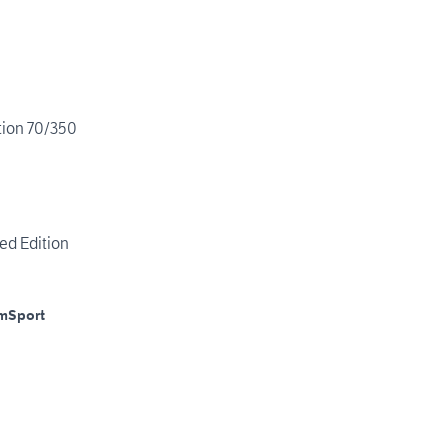
tion 70/350
ed Edition
m
Sport