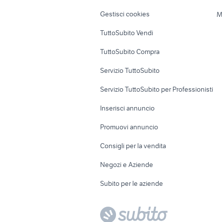
Veicoli commerciali
Case vacanza
Gestisci cookies
M
Uffici e Locali
TuttoSubito Vendi
commerciali
TuttoSubito Compra
Servizio TuttoSubito
Servizio TuttoSubito per Professionisti
Inserisci annuncio
Promuovi annuncio
Consigli per la vendita
Negozi e Aziende
Subito per le aziende