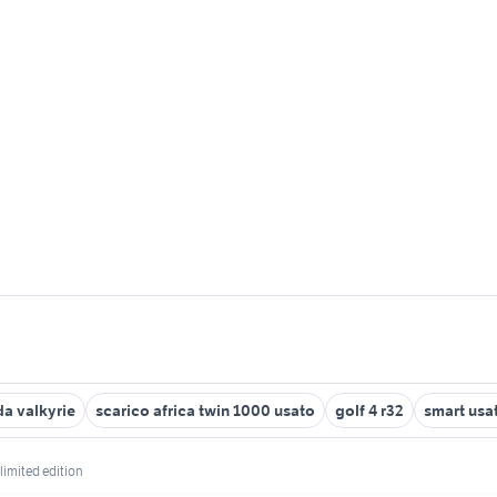
a valkyrie
scarico africa twin 1000 usato
golf 4 r32
smart usa
limited edition