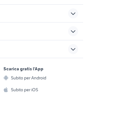
ducati multistrada usata
harley davidson custom
o
usate
sports e hobby
cessori
a
Scarica gratis l'App
batteria sh 150
Animali
Subito per Android
ento e
moto
Accessori per animali
moto usate guidizzolo
hi
Subito per iOS
Musica e Film
omestici
Libri e Riviste
e Fai da te
Strumenti Musicali
amento e
ri
Sports
 i bambini