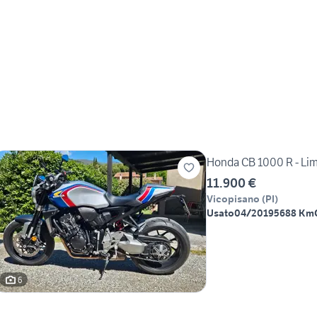
Honda CB 1000 R - Lim
11.900 €
Vicopisano
(
PI
)
Usato
04/2019
5688 Km
6