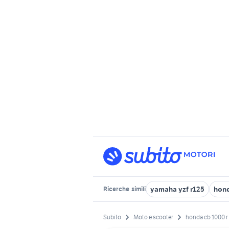
yamaha yzf r125
hond
Ricerche
simili
Subito
Moto e scooter
honda cb 1000 r 