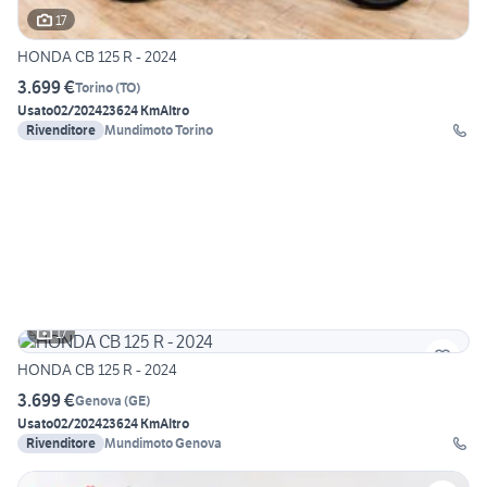
17
HONDA CB 125 R - 2024
3.699 €
Torino
(
TO
)
Usato
02/2024
23624 Km
Altro
Rivenditore
Mundimoto Torino
17
HONDA CB 125 R - 2024
3.699 €
Genova
(
GE
)
Usato
02/2024
23624 Km
Altro
Rivenditore
Mundimoto Genova