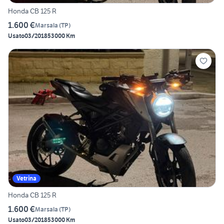
Honda CB 125 R
1.600 €
Marsala
(
TP
)
Usato
03/2018
53000 Km
Vetrina
Honda CB 125 R
1.600 €
Marsala
(
TP
)
Usato
03/2018
53000 Km