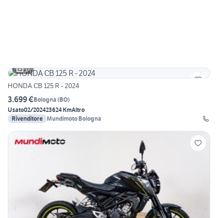
17
HONDA CB 125 R - 2024
3.699 €
Bologna
(
BO
)
Usato
02/2024
23624 Km
Altro
Rivenditore
Mundimoto Bologna