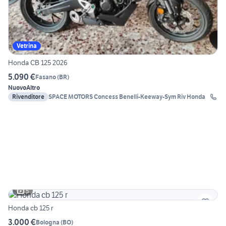
Vetrina
Honda CB 125 2026
5.090 €
Fasano
(
BR
)
Nuovo
Altro
Rivenditore
SPACE MOTORS Concess Benelli-Keeway-Sym Riv Honda
5
Honda cb 125 r
3.000 €
Bologna
(
BO
)