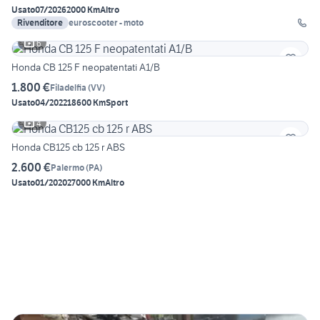
Usato
07/2026
2000 Km
Altro
Rivenditore
euroscooter - moto
6
Honda CB 125 F neopatentati A1/B
1.800 €
Filadelfia
(
VV
)
Usato
04/2022
18600 Km
Sport
4
Honda CB125 cb 125 r ABS
2.600 €
Palermo
(
PA
)
Usato
01/2020
27000 Km
Altro