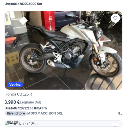
Usato
01/2020
23000 Km
Vetrina
Honda CB 125 R
3.990 €
Legnano
(
MI
)
Usato
07/2021
2138 Km
Altro
Rivenditore
MOTO MACCHION SRL
5