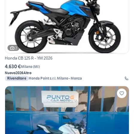
2
Honda CB 125 R - YM 2026
4.630 €
Milano
(
MI
)
Nuovo
2026
Altro
Rivenditore
Honda Point s.r.l. Milano - Monza