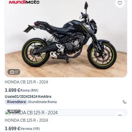
17
HONDA CB 125 R - 2024
3.699 €
Roma
(
RM
)
Usato
02/2024
23624 Km
Altro
Rivenditore
Mundimoto Roma
17
HONDA CB 125 R - 2024
3.699 €
Verona
(
VR
)