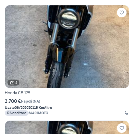
4
Honda CB 125
2.700 €
Napoli
(
NA
)
Usato
06/2020
20115 Km
Altro
Rivenditore
MACIMOTO