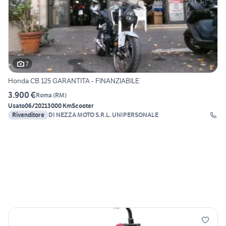
7
Honda CB 125 GARANTITA - FINANZIABILE
3.900 €
Roma
(
RM
)
Usato
06/2021
3000 Km
Scooter
Rivenditore
DI NEZZA MOTO S.R.L. UNIPERSONALE