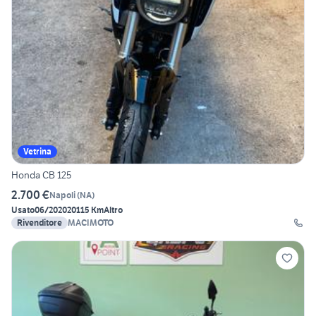
Vetrina
Honda CB 125
2.700 €
Napoli
(
NA
)
Usato
06/2020
20115 Km
Altro
Rivenditore
MACIMOTO