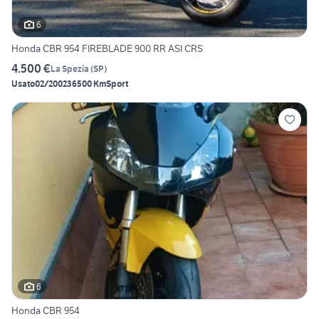
6
Honda CBR 954 FIREBLADE 900 RR ASI CRS
4.500 €
La Spezia
(
SP
)
Usato
02/2002
36500 Km
Sport
6
Honda CBR 954