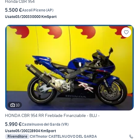
Honda CBR 954
5.500 €
Ascoli Piceno
(
AP
)
Usato
03/2003
30000 Km
Sport
10
HONDA CBR 954 RR Fireblade Finanziabile - BLU -
5.990 €
Castelnuovo del Garda
(
VR
)
Usato
05/2002
28904 Km
Sport
Rivenditore
CMTmotor CASTELNUOVO DEL GARDA