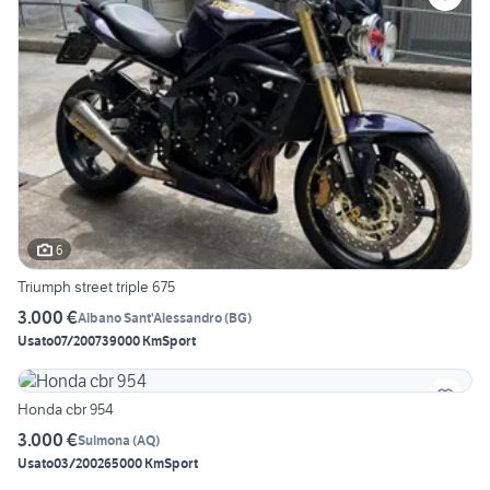
6
Triumph street triple 675
3.000 €
Albano Sant'Alessandro
(
BG
)
Usato
07/2007
39000 Km
Sport
Honda cbr 954
3.000 €
Sulmona
(
AQ
)
Usato
03/2002
65000 Km
Sport