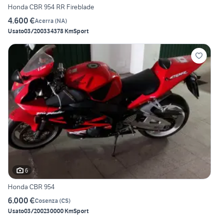
Honda CBR 954 RR Fireblade
4.600 €
Acerra
(
NA
)
Usato
03/2003
34378 Km
Sport
6
Honda CBR 954
6.000 €
Cosenza
(
CS
)
Usato
03/2002
30000 Km
Sport