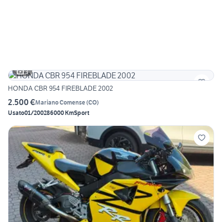
3
HONDA CBR 954 FIREBLADE 2002
2.500 €
Mariano Comense
(
CO
)
Usato
01/2002
86000 Km
Sport