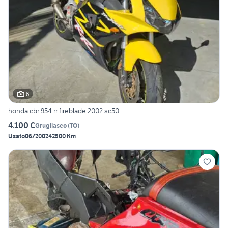
6
honda cbr 954 rr fireblade 2002 sc50
4.100 €
Grugliasco
(
TO
)
Usato
06/2002
42500 Km