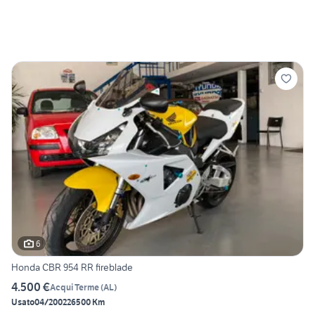
6
Honda CBR 954 RR fireblade
4.500 €
Acqui Terme
(
AL
)
Usato
04/2002
26500 Km