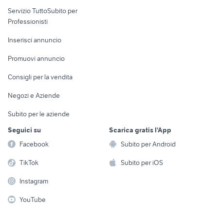
elettronica
per la casa e la
sports e hobby
Servizio TuttoSubito per
persona
Informatica
Animali
Professionisti
Arredamento e
Console e
Accessori per
Casalinghi
Inserisci annuncio
Videogiochi
animali
Elettrodomestici
Promuovi annuncio
Audio/Video
Musica e Film
Giardino e Fai da te
Consigli per la vendita
Fotografia
Libri e Riviste
Abbigliamento e
Negozi e Aziende
Telefonia
Strumenti Musicali
Accessori
Subito per le aziende
Sports
Tutto per i bambini
Seguici su
Scarica gratis l'App
Biciclette
Facebook
Subito per Android
Collezionismo
TikTok
Subito per iOS
Instagram
YouTube