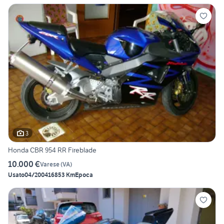
3
Honda CBR 954 RR Fireblade
10.000 €
Varese
(
VA
)
Usato
04/2004
16853 Km
Epoca