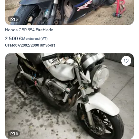
5
Honda CBR 954 Fireblade
2.500 €
Monterosi
(
VT
)
Usato
07/2002
72000 Km
Sport
6