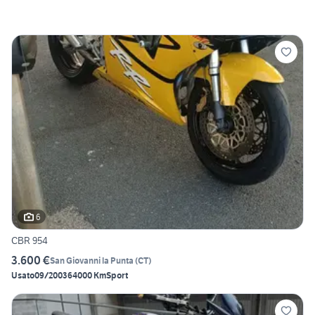
6
CBR 954
3.600 €
San Giovanni la Punta
(
CT
)
Usato
09/2003
64000 Km
Sport