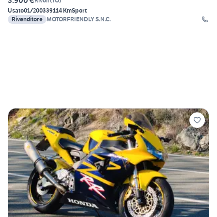
3.900 €
Rivoli
(
TO
)
Usato
01/2003
39114 Km
Sport
Rivenditore
MOTORFRIENDLY S.N.C.