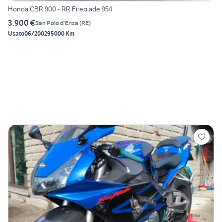
Honda CBR 900 - RR Fireblade 954
3.900 €
San Polo d'Enza
(
RE
)
Usato
06/2002
95000 Km