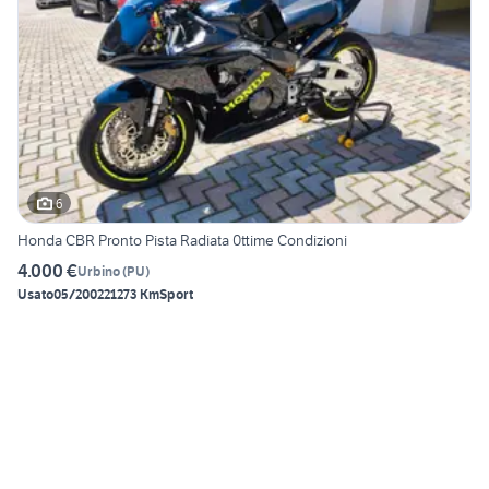
6
Honda CBR Pronto Pista Radiata 0ttime Condizioni
4.000 €
Urbino
(
PU
)
Usato
05/2002
21273 Km
Sport