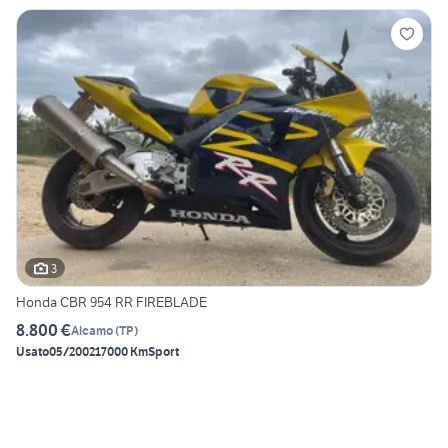
3
Honda CBR 954 RR FIREBLADE
8.800 €
Alcamo
(
TP
)
Usato
05/2002
17000 Km
Sport