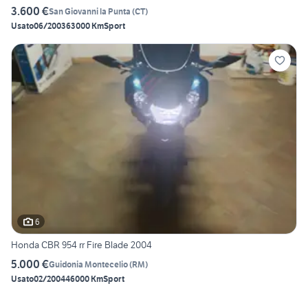
3.600 €
San Giovanni la Punta
(
CT
)
Usato
06/2003
63000 Km
Sport
6
Honda CBR 954 rr Fire Blade 2004
5.000 €
Guidonia Montecelio
(
RM
)
Usato
02/2004
46000 Km
Sport