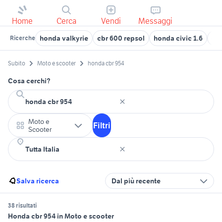
Home
Cerca
Vendi
Messaggi
honda valkyrie
cbr 600 repsol
honda civic 1.6
de
Ricerche
Subito
Moto e scooter
honda cbr 954
Cosa cerchi?
Moto e
Filtri
Scooter
Salva ricerca
Dal più recente
38 risultati
Honda cbr 954 in Moto e scooter