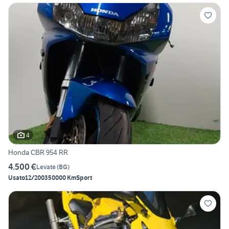
4
Honda CBR 954 RR
4.500 €
Levate
(
BG
)
Usato
12/2003
50000 Km
Sport