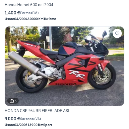
Honda Hornet 600 del 2004
1.400 €
Fermo
(
FM
)
Usato
04/2004
80000 Km
Turismo
6
HONDA CBR 954 RR FIREBLADE ASI
9.000 €
Saronno
(
VA
)
Usato
03/2003
13900 Km
Sport