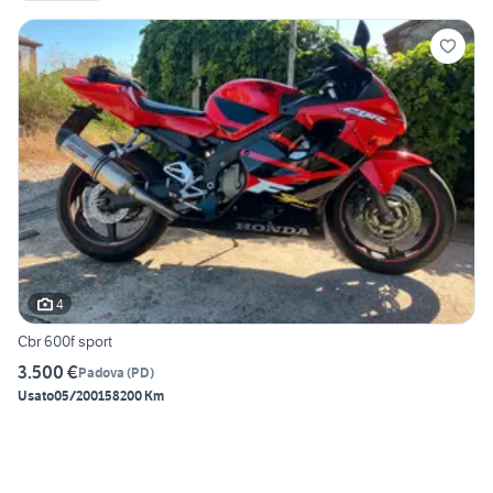
4
Cbr 600f sport
3.500 €
Padova
(
PD
)
Usato
05/2001
58200 Km