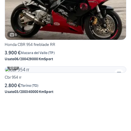
6
Honda CBR 954 fireblade RR
3.900 €
Mazara del Vallo
(
TP
)
Usato
06/2004
29000 Km
Sport
3
Cbr 954 rr
2.800 €
Torino
(
TO
)
Usato
03/2003
40000 Km
Sport