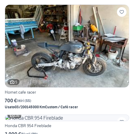
5
Hornet cafe racer
700 €
Ittiri
(
SS
)
Usato
03/2001
45000 Km
Custom / Café racer
26
Honda CBR 954 Fireblade