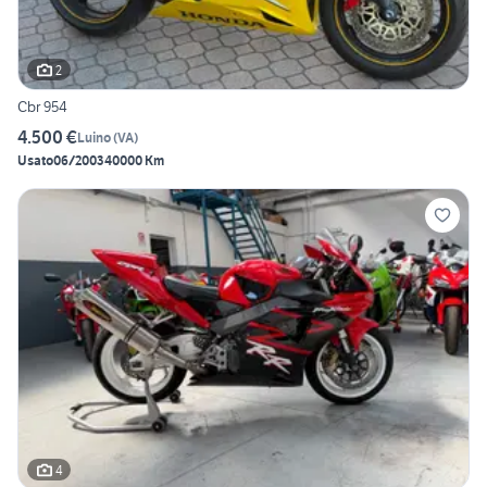
2
Cbr 954
4.500 €
Luino
(
VA
)
Usato
06/2003
40000 Km
4