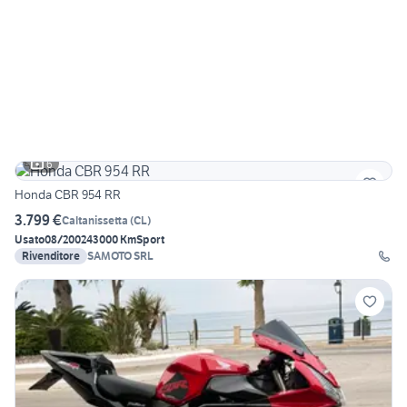
6
Honda CBR 954 RR
3.799 €
Caltanissetta
(
CL
)
Usato
08/2002
43000 Km
Sport
Rivenditore
SAMOTO SRL