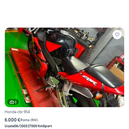
6
Honda cbr 954
6.000 €
Roma
(
RM
)
Usato
06/2003
27000 Km
Sport