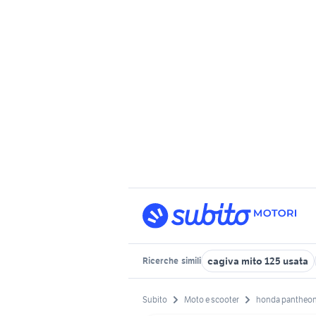
cagiva mito 125 usata
Ricerche
simili
Subito
Moto e scooter
honda pantheon