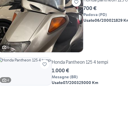
700 €
Padova
(
PD
)
Usato
06/2000
21829 K
6
Honda Pantheon 125 4 tempi
1.000 €
Mesagne
(
BR
)
4
Usato
07/2003
25000 Km