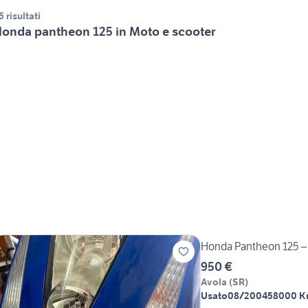
5 risultati
onda pantheon 125 in Moto e scooter
Honda Pantheon 125 – 
950 €
Avola
(
SR
)
Usato
08/2004
58000 