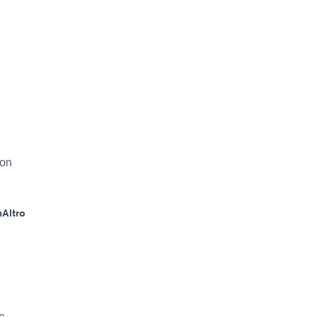
eon
m
Altro
c