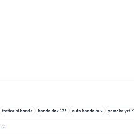
trattorini honda
honda dax 125
auto honda hr v
yamaha yzf r
 125