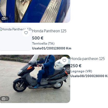
6
Honda Pantheon 125
500 €
Torricella
(
TA
)
Usato
01/2001
28000 Km
Honda pantheon 125
250 €
Legnago
(
VR
)
Usato
08/2000
28000 
3