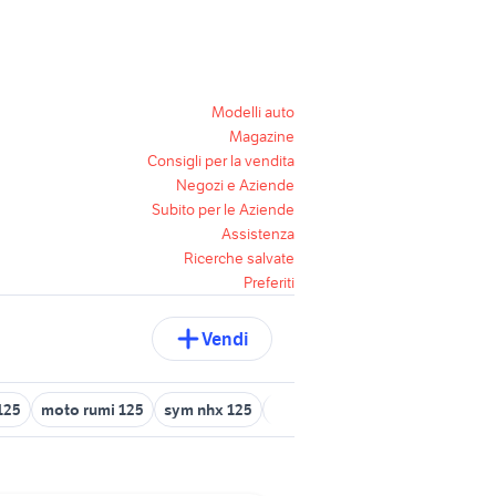
Modelli auto
Magazine
Consigli per la vendita
Negozi e Aziende
Subito per le Aziende
Assistenza
Ricerche salvate
Preferiti
Vendi
125
moto rumi 125
sym nhx 125
125 moto Padova provincia