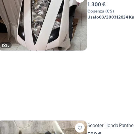
1.300 €
Cosenza
(
CS
)
Usato
03/2003
12624 K
5
Scooter Honda Panthe