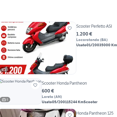
Scooter Perfetto ASI
1.200 €
Locorotondo
(
BA
)
Usato
01/2003
5000 Km
3
Scooter Honda Pantheon
600 €
Loreto
(
AN
)
5
Usato
05/2001
15244 Km
Scooter
Honda Pantheon 125