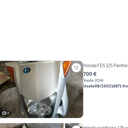
Honda FES 125 Panth
700 €
Vasto
(
CH
)
Usato
08/2002
18871 K
4
Honda pantheon 125 c