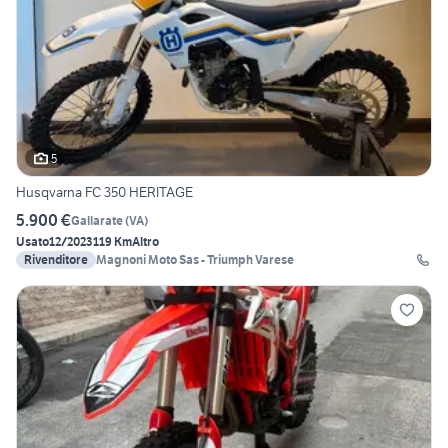
5
Husqvarna FC 350 HERITAGE
5.900 €
Gallarate
(
VA
)
Usato
12/2023
119 Km
Altro
Rivenditore
Magnoni Moto Sas - Triumph Varese