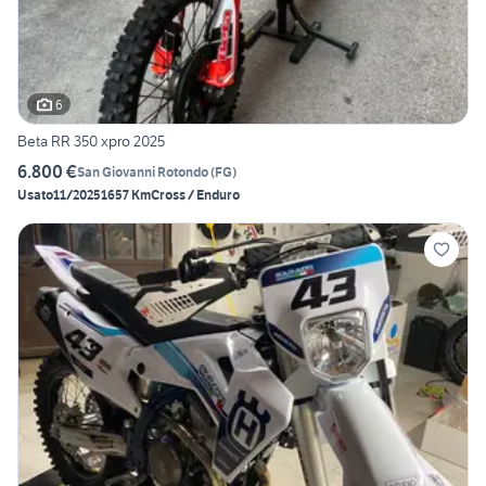
6
Beta RR 350 xpro 2025
6.800 €
San Giovanni Rotondo
(
FG
)
Usato
11/2025
1657 Km
Cross / Enduro