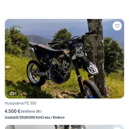
5
Husqvarna FE 350
4.500 €
Valdilana
(
BI
)
Usato
10/2018
5000 Km
Cross / Enduro