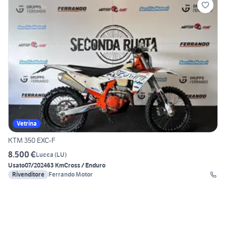
Vetrina
KTM 350 EXC-F
8.500 €
Lucca
(
LU
)
Usato
07/2024
63 Km
Cross / Enduro
Rivenditore
Ferrando Motor