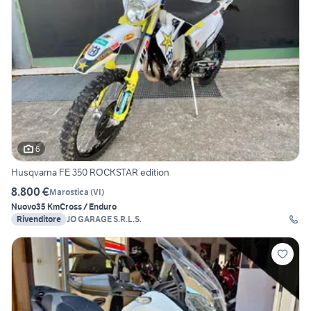
6
Husqvarna FE 350 ROCKSTAR edition
8.800 €
Marostica
(
VI
)
Nuovo
35 Km
Cross / Enduro
Rivenditore
JO GARAGE S.R.L.S.