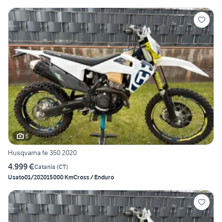
6
Husqvarna fe 350 2020
4.999 €
Catania
(
CT
)
Usato
01/2020
15000 Km
Cross / Enduro