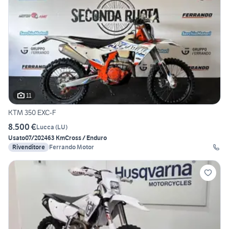
11
KTM 350 EXC-F
8.500 €
Lucca
(
LU
)
Usato
07/2024
63 Km
Cross / Enduro
Rivenditore
Ferrando Motor