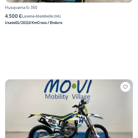
Husqvarna fc 350
4.500 €
Laveno-Mombello
(
VA
)
Usato
01/2021
0 Km
Cross / Enduro