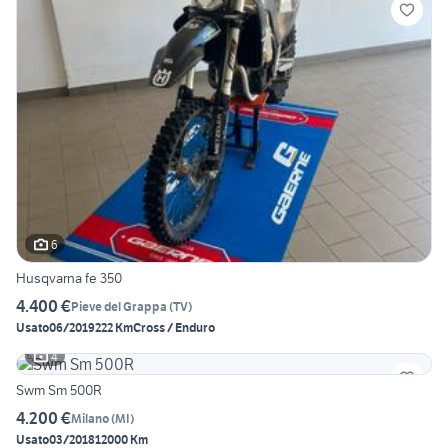
6
Husqvarna fe 350
4.400 €
Pieve del Grappa
(
TV
)
Usato
06/2019
222 Km
Cross / Enduro
4
Swm Sm 500R
4.200 €
Milano
(
MI
)
Usato
03/2018
12000 Km