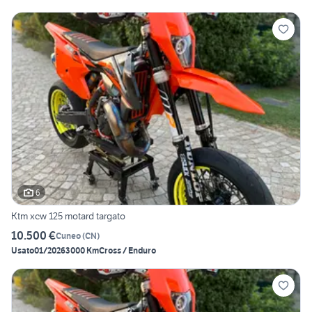
6
Ktm xcw 125 motard targato
10.500 €
Cuneo
(
CN
)
Usato
01/2026
3000 Km
Cross / Enduro