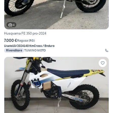
4
Husqvarna FE 350 pro-2024
7.000 €
Ragusa
(
RG
)
Usato
10/2024
140 Km
Cross / Enduro
Rivenditore
TUMINO MOTO