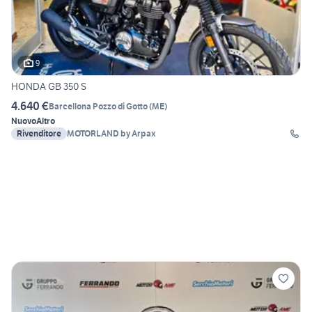
9
HONDA GB 350 S
4.640 €
Barcellona Pozzo di Gotto
(
ME
)
Nuovo
Altro
Rivenditore
MOTORLAND by Arpax