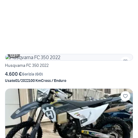
6
Husqvarna FC 350 2022
4.600 €
Gorizia
(
GO
)
Usato
01/2022
100 Km
Cross / Enduro