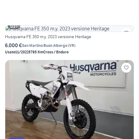
6
Husqvarna FE 350 m.y. 2023 versione Heritage
6.000 €
San Martino Buon Albergo
(
VR
)
Usato
11/2022
5785 Km
Cross / Enduro