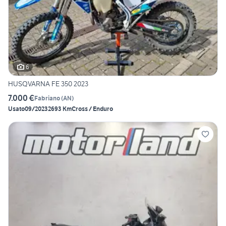
6
HUSQVARNA FE 350 2023
7.000 €
Fabriano
(
AN
)
Usato
09/2023
2693 Km
Cross / Enduro