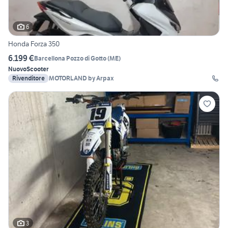
6
Honda Forza 350
6.199 €
Barcellona Pozzo di Gotto
(
ME
)
Nuovo
Scooter
Rivenditore
MOTORLAND by Arpax
3