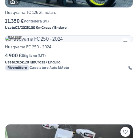
6
Husqvarna TC 125 2t motard
11.350 €
Pontedera
(
PI
)
Usato
02/2025
100 Km
Cross / Enduro
14
Husqvarna FC 250 - 2024
4.900 €
Stigliano
(
MT
)
Usato
2024
120 Km
Cross / Enduro
Rivenditore
Cacciatore Auto&Moto