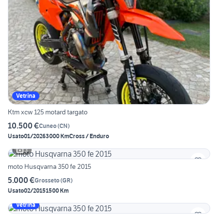
Vetrina
Ktm xcw 125 motard targato
10.500 €
Cuneo
(
CN
)
Usato
01/2026
3000 Km
Cross / Enduro
3
moto Husqvarna 350 fe 2015
5.000 €
Grosseto
(
GR
)
Usato
02/2015
1500 Km
Vetrina