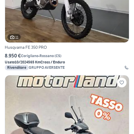
11
Husqvarna FE 350 PRO
8.950 €
Corigliano-Rossano
(
CS
)
Usato
10/2024
565 Km
Cross / Enduro
Rivenditore
GRUPPO AVERSENTE