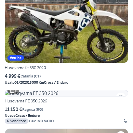
Vetrina
Husqvarna fe 350 2020
4.999 €
Catania
(
CT
)
Usato
01/2020
15000 Km
Cross / Enduro
6
Husqvarna FE 350 2026
11.150 €
Ragusa
(
RG
)
Nuovo
Cross / Enduro
Rivenditore
TUMINO MOTO