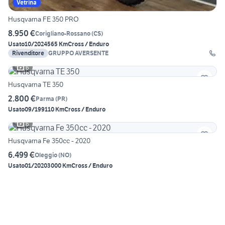
Vetrina
Husqvarna FE 350 PRO
8.950 €
Corigliano-Rossano
(
CS
)
Usato
10/2024
565 Km
Cross / Enduro
Rivenditore
GRUPPO AVERSENTE
6
Husqvarna TE 350
2.800 €
Parma
(
PR
)
Usato
09/1991
10 Km
Cross / Enduro
6
Husqvarna Fe 350cc - 2020
6.499 €
Oleggio
(
NO
)
Usato
01/2020
3000 Km
Cross / Enduro