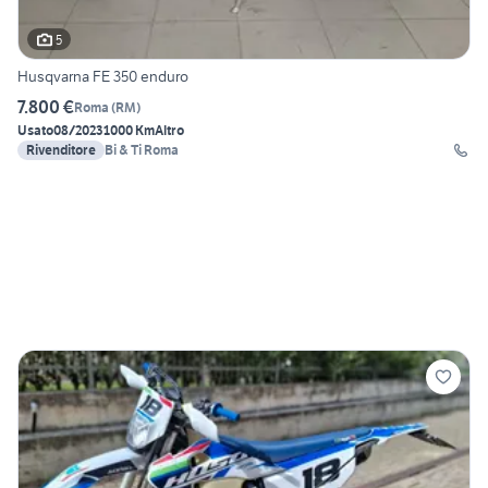
5
Husqvarna FE 350 enduro
7.800 €
Roma
(
RM
)
Usato
08/2023
1000 Km
Altro
Rivenditore
Bi & Ti Roma