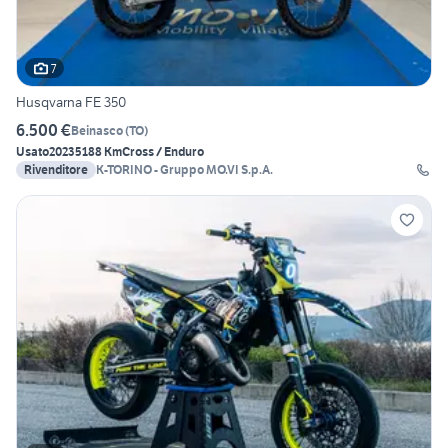
7
Husqvarna FE 350
6.500 €
Beinasco
(
TO
)
Usato
2023
5188 Km
Cross / Enduro
Rivenditore
K-TORINO - Gruppo MO.VI S.p.A.