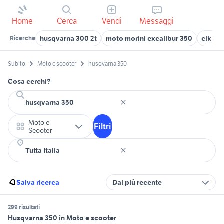
Home
Cerca
Vendi
Messaggi
husqvarna 300 2t
moto morini excalibur 350
clk 35
Ricerche
Subito
Moto e scooter
husqvarna 350
Cosa cerchi?
Moto e
Filtri
Scooter
Salva ricerca
Dal più recente
299 risultati
Husqvarna 350 in Moto e scooter