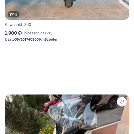
5
Kawasaki J300
1.900 €
Gioiosa Ionica
(
RC
)
Usato
06/2017
40800 Km
Scooter