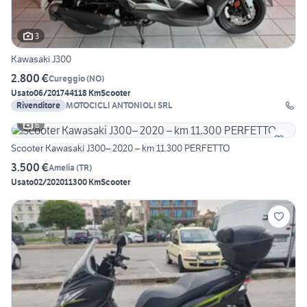
3
Kawasaki J300
2.800 €
Cureggio
(
NO
)
Usato
06/2017
44118 Km
Scooter
Rivenditore
MOTOCICLI ANTONIOLI SRL
6
Scooter Kawasaki J300– 2020 – km 11.300 PERFETTO
3.500 €
Amelia
(
TR
)
Usato
02/2020
11300 Km
Scooter