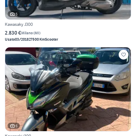
6
Kawasaky J300
2.830 €
Milano
(
MI
)
Usato
03/2018
27500 Km
Scooter
6