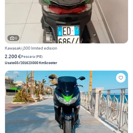
6
Kawasaki j300 limited edision
2.200 €
Pescara
(
PE
)
Usato
03/2016
23000 Km
Scooter