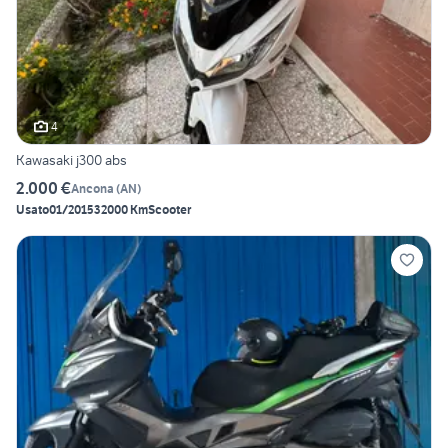
4
Kawasaki j300 abs
2.000 €
Ancona
(
AN
)
Usato
01/2015
32000 Km
Scooter