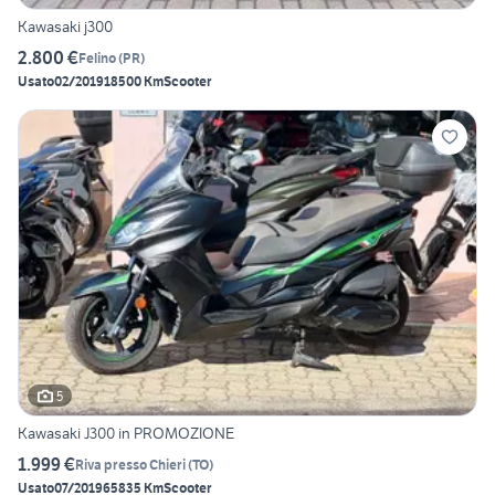
Kawasaki j300
2.800 €
Felino
(
PR
)
Usato
02/2019
18500 Km
Scooter
5
Kawasaki J300 in PROMOZIONE
1.999 €
Riva presso Chieri
(
TO
)
Usato
07/2019
65835 Km
Scooter