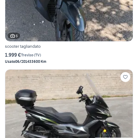
6
scooter tagliandato
1.999 €
Treviso
(
TV
)
Usato
06/2014
33600 Km