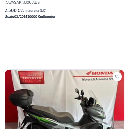
KAVASAKI J300 ABS
2.500 €
Valmadrera
(
LC
)
Usato
03/2015
20000 Km
Scooter