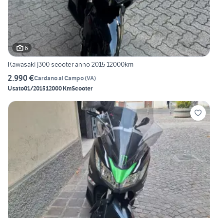
6
Kawasaki j300 scooter anno 2015 12000km
2.990 €
Cardano al Campo
(
VA
)
Usato
01/2015
12000 Km
Scooter