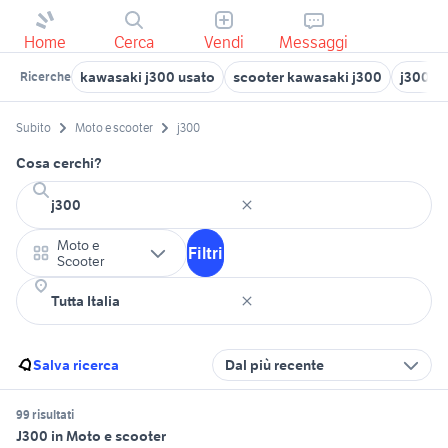
Home
Cerca
Vendi
Messaggi
kawasaki j300 usato
scooter kawasaki j300
j300 a
Ricerche
Subito
Moto e scooter
j300
Cosa cerchi?
Moto e
Filtri
Scooter
Salva ricerca
Dal più recente
99 risultati
J300 in Moto e scooter