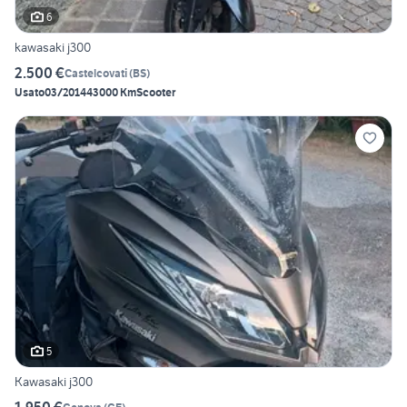
6
kawasaki j300
2.500 €
Castelcovati
(
BS
)
Usato
03/2014
43000 Km
Scooter
5
Kawasaki j300