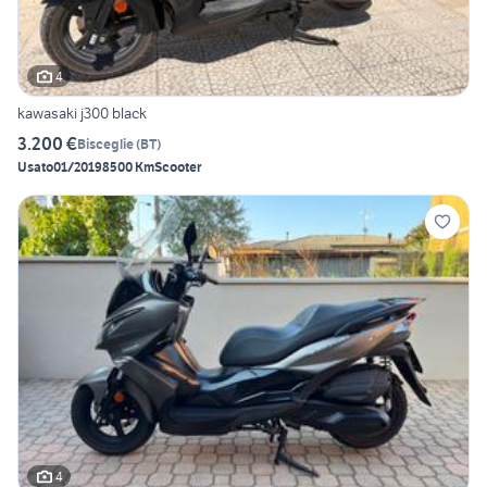
4
kawasaki j300 black
3.200 €
Bisceglie
(
BT
)
Usato
01/2019
8500 Km
Scooter
4