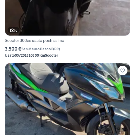
6
Scooter 300cc usato pochissimo
3.500 €
San Mauro Pascoli
(
FC
)
Usato
03/2015
10500 Km
Scooter