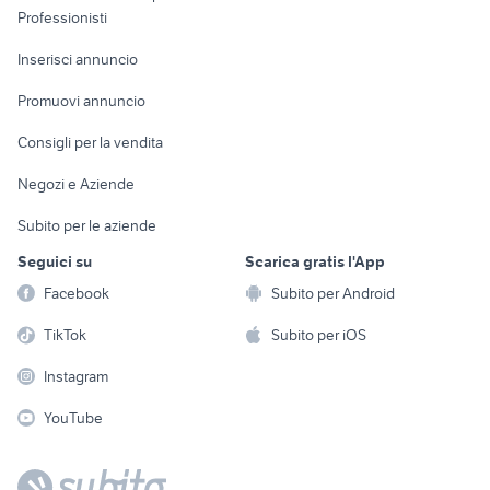
Informatica
Animali
Professionisti
Arredamento e
Console e
Accessori per
Casalinghi
Inserisci annuncio
Videogiochi
animali
Elettrodomestici
Promuovi annuncio
Audio/Video
Musica e Film
Giardino e Fai da te
Consigli per la vendita
Fotografia
Libri e Riviste
Abbigliamento e
Negozi e Aziende
Telefonia
Strumenti Musicali
Accessori
Subito per le aziende
Sports
Tutto per i bambini
Seguici su
Scarica gratis l'App
Biciclette
Facebook
Subito per Android
Collezionismo
TikTok
Subito per iOS
Instagram
YouTube