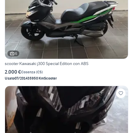
6
scooter Kawasaki j300 Special Edition con ABS
2.000 €
Cosenza
(
CS
)
Usato
07/2014
35950 Km
Scooter