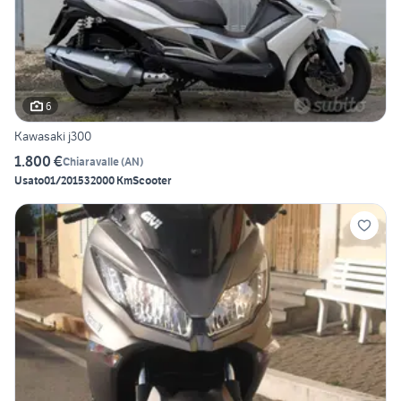
6
Kawasaki j300
1.800 €
Chiaravalle
(
AN
)
Usato
01/2015
32000 Km
Scooter