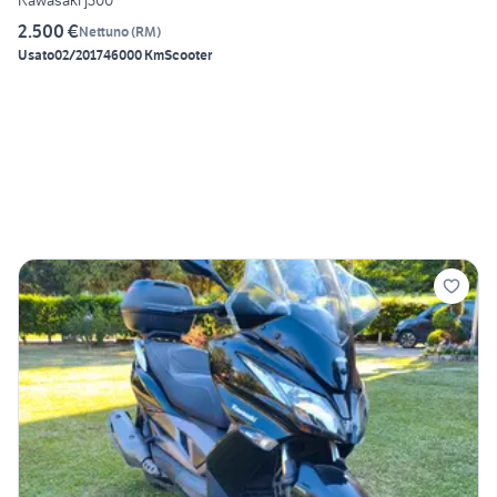
Kawasaki j300
2.500 €
Nettuno
(
RM
)
Usato
02/2017
46000 Km
Scooter