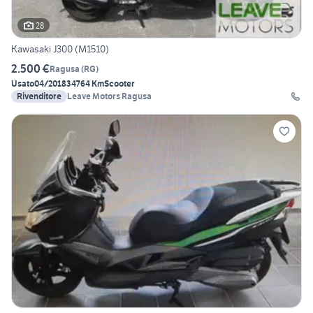
28
Kawasaki J300 (M1510)
2.500 €
Ragusa
(
RG
)
Usato
04/2018
34764 Km
Scooter
Rivenditore
Leave Motors Ragusa