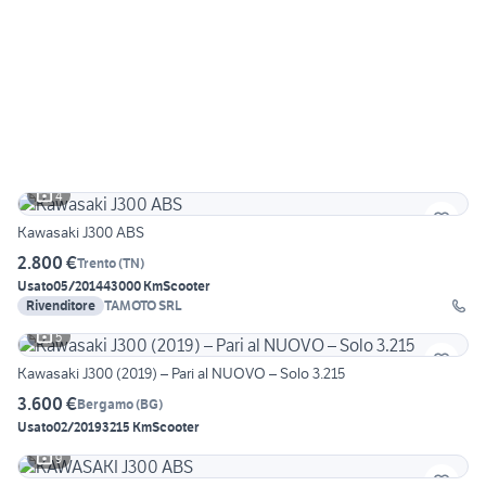
4
Kawasaki J300 ABS
2.800 €
Trento
(
TN
)
Usato
05/2014
43000 Km
Scooter
Rivenditore
TAMOTO SRL
5
Kawasaki J300 (2019) – Pari al NUOVO – Solo 3.215
3.600 €
Bergamo
(
BG
)
Usato
02/2019
3215 Km
Scooter
9