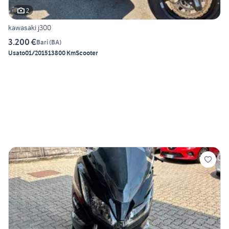
2
kawasaki j300
3.200 €
Bari
(
BA
)
Usato
01/2015
13800 Km
Scooter