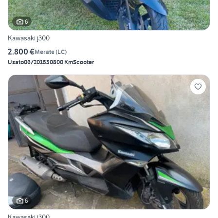
6
Kawasaki j300
2.800 €
Merate
(
LC
)
Usato
06/2015
30800 Km
Scooter
6
Kawasaki j300