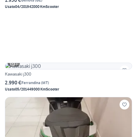
1.950 €
Genova
(
GE
)
Usato
04/2019
42000 Km
Scooter
3
Kawasaki j300
2.990 €
Ferrandina
(
MT
)
Usato
05/2014
49000 Km
Scooter