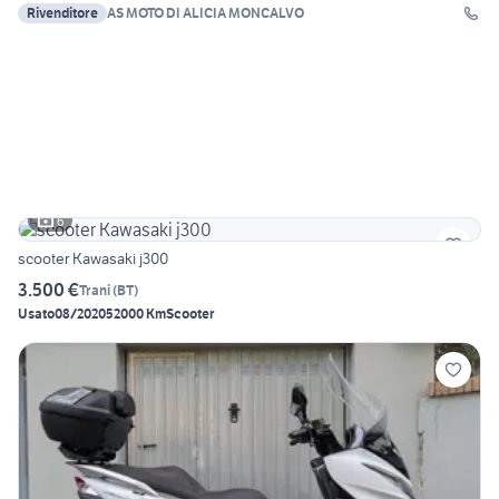
Rivenditore
AS MOTO DI ALICIA MONCALVO
6
scooter Kawasaki j300
3.500 €
Trani
(
BT
)
Usato
08/2020
52000 Km
Scooter