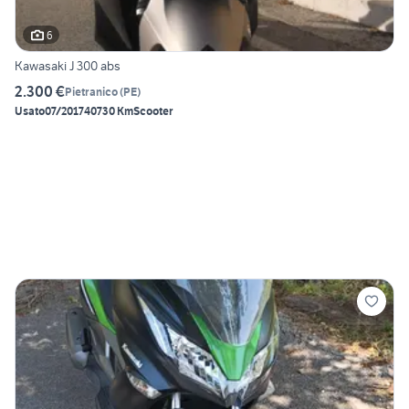
6
Kawasaki J 300 abs
2.300 €
Pietranico
(
PE
)
Usato
07/2017
40730 Km
Scooter