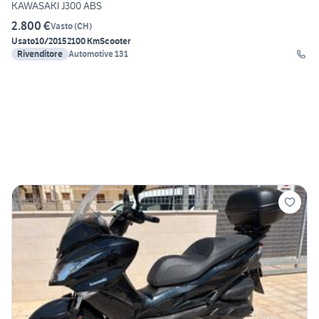
KAWASAKI J300 ABS
2.800 €
Vasto
(
CH
)
Usato
10/2015
2100 Km
Scooter
Rivenditore
Automotive 131