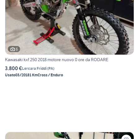
6
Kawasaki kxf 250 2018 motore nuovo 0 ore da RODARE
3.800 €
Lercara Friddi
(
PA
)
Usato
03/2018
1 Km
Cross / Enduro