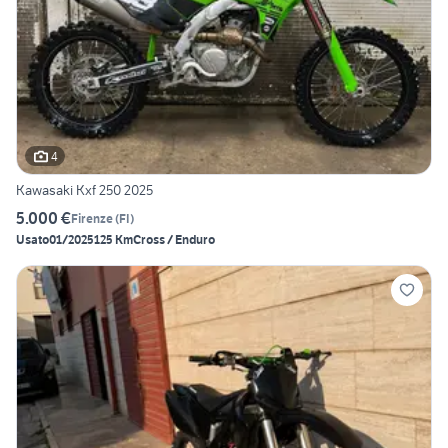
4
Kawasaki Kxf 250 2025
5.000 €
Firenze
(
FI
)
Usato
01/2025
125 Km
Cross / Enduro