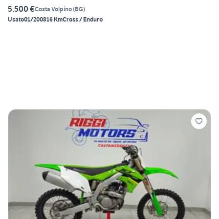
5.500 €
Costa Volpino
(
BG
)
Usato
01/2008
16 Km
Cross / Enduro