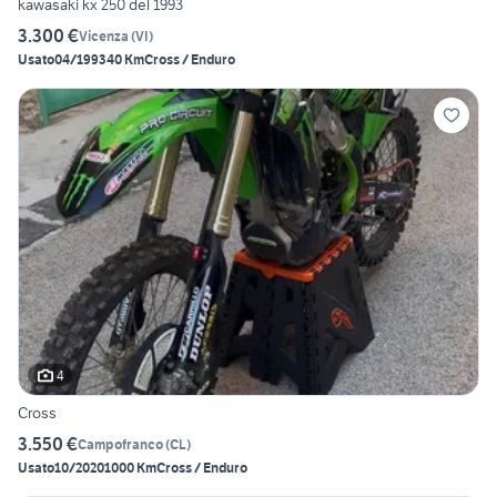
kawasaki kx 250 del 1993
3.300 €
Vicenza
(
VI
)
Usato
04/1993
40 Km
Cross / Enduro
4
Cross
3.550 €
Campofranco
(
CL
)
Usato
10/2020
1000 Km
Cross / Enduro