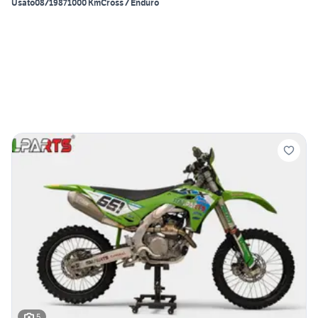
Usato
08/1987
1000 Km
Cross / Enduro
5