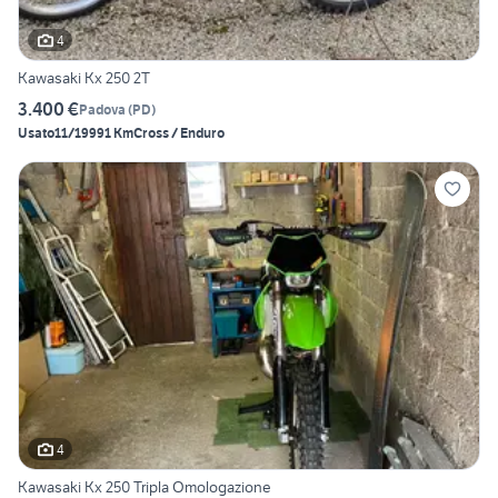
4
Kawasaki Kx 250 2T
3.400 €
Padova
(
PD
)
Usato
11/1999
1 Km
Cross / Enduro
4
Kawasaki Kx 250 Tripla Omologazione