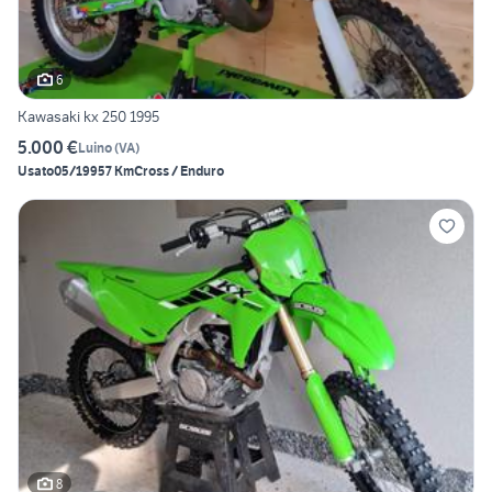
6
Kawasaki kx 250 1995
5.000 €
Luino
(
VA
)
Usato
05/1995
7 Km
Cross / Enduro
8