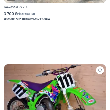
Kawasaki kx 250
3.700 €
Pinerolo
(
TO
)
Usato
03/2011
0 Km
Cross / Enduro