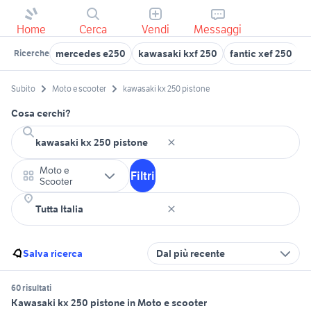
Home
Cerca
Vendi
Messaggi
mercedes e250
kawasaki kxf 250
fantic xef 250
2
Ricerche
Subito
Moto e scooter
kawasaki kx 250 pistone
Cosa cerchi?
Moto e
Filtri
Scooter
Salva ricerca
Dal più recente
60 risultati
Kawasaki kx 250 pistone in Moto e scooter