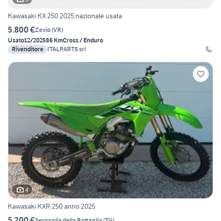
Kawasaki KX 250 2025 nazionale usata
5.800 €
Zevio
(
VR
)
Usato
12/2025
86 Km
Cross / Enduro
Rivenditore
ITALPARTS srl
4
Kawasaki KXR 250 anno 2025
5.200 €
Sernaglia della Battaglia
(
TV
)