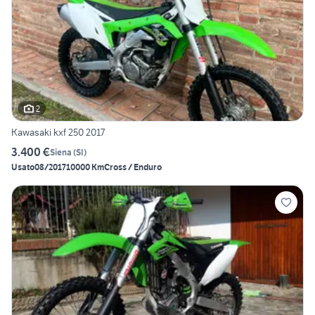
2
Kawasaki kxf 250 2017
3.400 €
Siena
(
SI
)
Usato
08/2017
10000 Km
Cross / Enduro