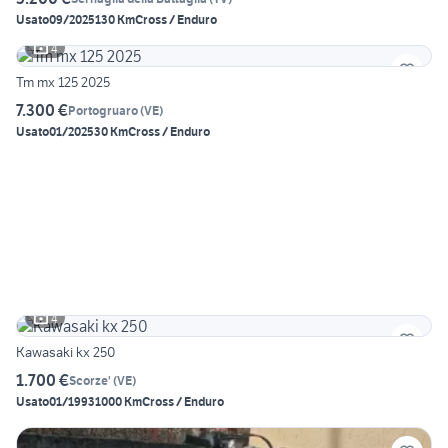
Usato
09/2025
130 Km
Cross / Enduro
4
Tm mx 125 2025
7.300 €
Portogruaro
(
VE
)
Usato
01/2025
30 Km
Cross / Enduro
4
Kawasaki kx 250
1.700 €
Scorze'
(
VE
)
Usato
01/1993
1000 Km
Cross / Enduro