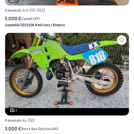
6
Kawasaki kxf 250 2023
5.000 €
Canelli
(
AT
)
Usato
04/2023
106 Km
Cross / Enduro
3
Kawasaki kx 250
3.000 €
Serra San Quirico
(
AN
)