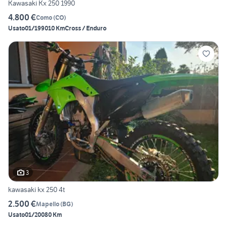
Kawasaki Kx 250 1990
4.800 €
Como
(
CO
)
Usato
01/1990
10 Km
Cross / Enduro
3
kawasaki kx 250 4t
2.500 €
Mapello
(
BG
)
Usato
01/2008
0 Km