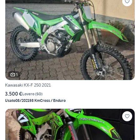
5
Kawasaki KX-F 250 2021
3.500 €
Lovero
(
SO
)
Usato
08/2021
98 Km
Cross / Enduro