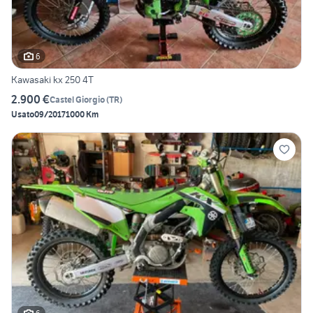
6
Kawasaki kx 250 4T
2.900 €
Castel Giorgio
(
TR
)
Usato
09/2017
1000 Km