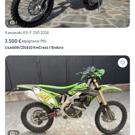
3
Kawasaki KX-F 250 2016
3.500 €
Alpignano
(
TO
)
Usato
09/2016
10 Km
Cross / Enduro
5