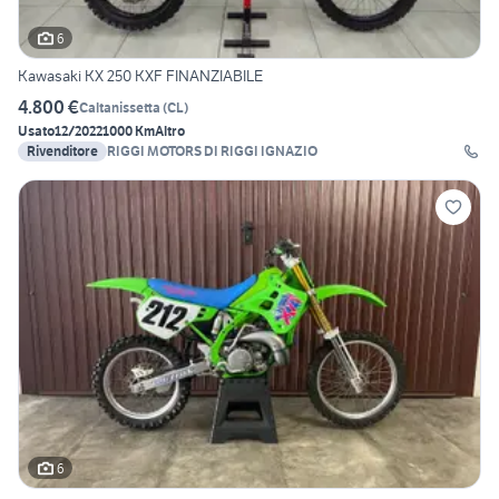
6
Kawasaki KX 250 KXF FINANZIABILE
4.800 €
Caltanissetta
(
CL
)
Usato
12/2022
1000 Km
Altro
Rivenditore
RIGGI MOTORS DI RIGGI IGNAZIO
6