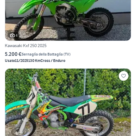
4
Kawasaki Kxf 250 2025
5.200 €
Sernaglia della Battaglia
(
TV
)
Usato
11/2025
130 Km
Cross / Enduro