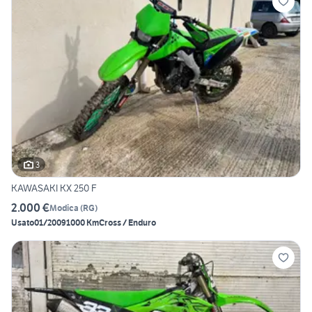
3
KAWASAKI KX 250 F
2.000 €
Modica
(
RG
)
Usato
01/2009
1000 Km
Cross / Enduro