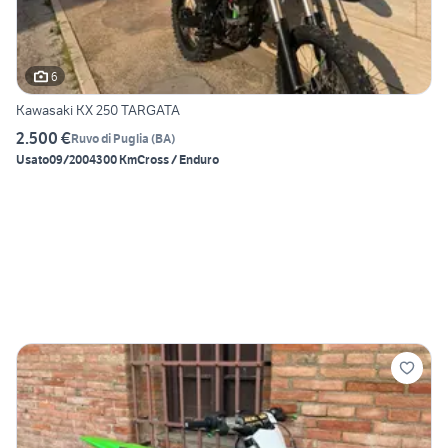
6
Kawasaki KX 250 TARGATA
2.500 €
Ruvo di Puglia
(
BA
)
Usato
09/2004
300 Km
Cross / Enduro