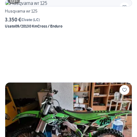
6
Husqvarna wr 125
3.350 €
Civate
(
LC
)
Usato
09/2013
0 Km
Cross / Enduro