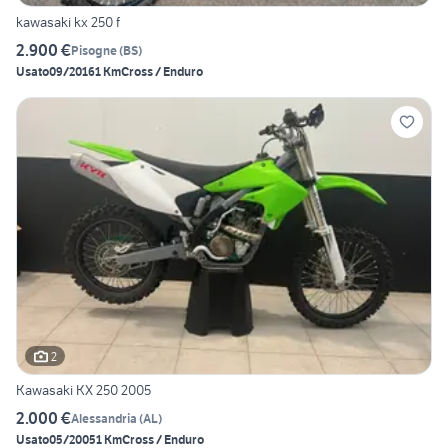
kawasaki kx 250 f
2.900 €
Pisogne
(
BS
)
Usato
09/2016
1 Km
Cross / Enduro
2
Kawasaki KX 250 2005
2.000 €
Alessandria
(
AL
)
Usato
05/2005
1 Km
Cross / Enduro