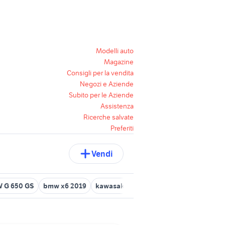
Modelli auto
Magazine
Consigli per la vendita
Negozi e Aziende
Subito per le Aziende
Assistenza
Ricerche salvate
Preferiti
Vendi
 G 650 GS
bmw x6 2019
kawasaki z750 s moto
kia stonic 201