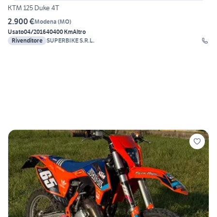
KTM 125 Duke 4T
2.900 €
Modena
(
MO
)
Usato
04/2016
40400 Km
Altro
Rivenditore
SUPERBIKE S.R.L.