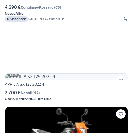
4.690 €
Corigliano-Rossano
(
CS
)
Nuovo
Altro
Rivenditore
GRUPPO AVERSENTE
6
APRILIA SX 125 2022 4t
2.700 €
Napoli
(
NA
)
Usato
01/2022
21660 Km
Altro