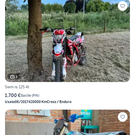
3
Swm rs 125 4t
1.700 €
Sacile
(
PN
)
Usato
05/2017
420000 Km
Cross / Enduro