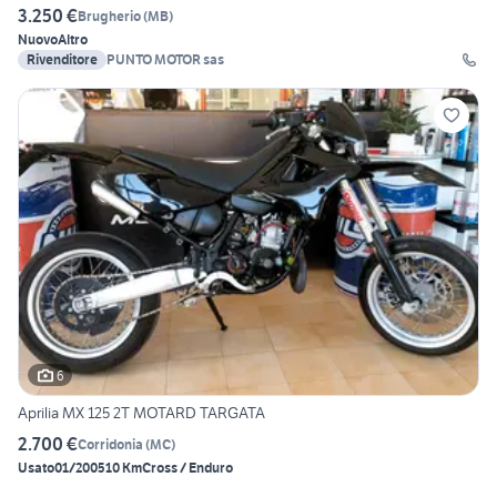
3.250 €
Brugherio
(
MB
)
Nuovo
Altro
Rivenditore
PUNTO MOTOR sas
6
Aprilia MX 125 2T MOTARD TARGATA
2.700 €
Corridonia
(
MC
)
Usato
01/2005
10 Km
Cross / Enduro