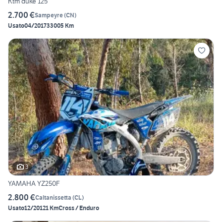
Ktm duke 125
2.700 €
Sampeyre
(
CN
)
Usato
04/2017
33005 Km
3
YAMAHA YZ250F
2.800 €
Caltanissetta
(
CL
)
Usato
12/2012
1 Km
Cross / Enduro