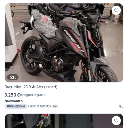
6
Rieju Nkd 125 R 4t Abs (naked)
3.250 €
Brugherio
(
MB
)
Nuovo
Altro
Rivenditore
PUNTO MOTOR sas