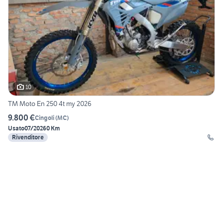
10
TM Moto En 250 4t my 2026
9.800 €
Cingoli
(
MC
)
Usato
07/2026
0 Km
Rivenditore