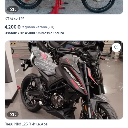
6
KTM sx 125
4.200 €
Cagnano Varano
(
FG
)
Usato
01/2014
5000 Km
Cross / Enduro
5
Rieju Nkd 125 R 4t i.e.Abs