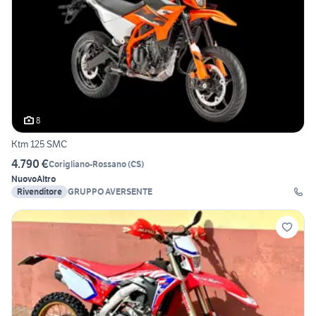
8
Ktm 125 SMC
4.790 €
Corigliano-Rossano
(
CS
)
Nuovo
Altro
Rivenditore
GRUPPO AVERSENTE