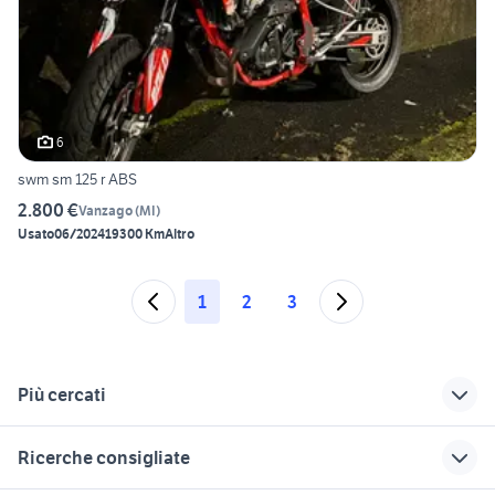
6
swm sm 125 r ABS
2.800 €
Vanzago
(
MI
)
Usato
06/2024
19300 Km
Altro
1
2
3
Più cercati
Correlati
Richerche simili
Suggerimenti
Ricerche consigliate
vespa 125 4t
motard 125 4t
cafe racer usate