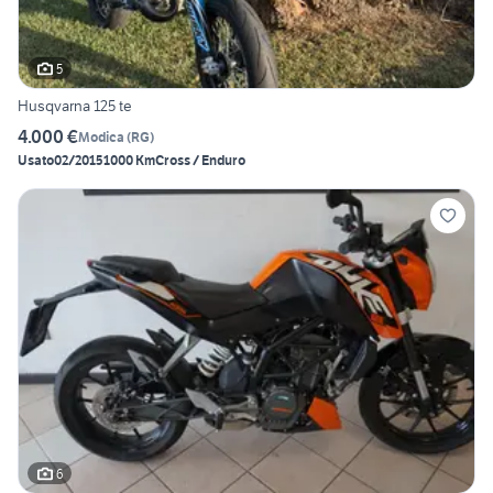
5
Husqvarna 125 te
4.000 €
Modica
(
RG
)
Usato
02/2015
1000 Km
Cross / Enduro
6