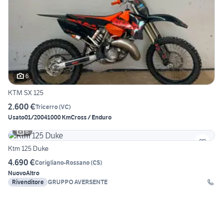
6
KTM SX 125
2.600 €
Tricerro
(
VC
)
Usato
01/2004
1000 Km
Cross / Enduro
6
Ktm 125 Duke
4.690 €
Corigliano-Rossano
(
CS
)
Nuovo
Altro
Rivenditore
GRUPPO AVERSENTE