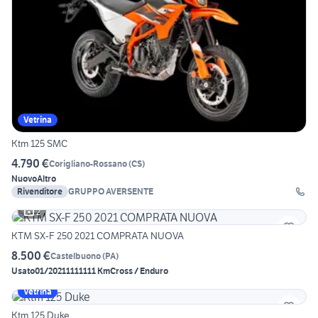
Vetrina
Ktm 125 SMC
4.790 €
Corigliano-Rossano
(
CS
)
Nuovo
Altro
Rivenditore
GRUPPO AVERSENTE
2
KTM SX-F 250 2021 COMPRATA NUOVA
8.500 €
Castelbuono
(
PA
)
Usato
01/2021
1111111 Km
Cross / Enduro
Vetrina
Ktm 125 Duke