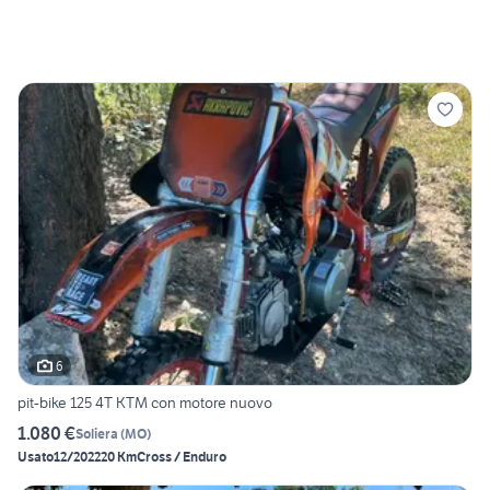
6
pit-bike 125 4T KTM con motore nuovo
1.080 €
Soliera
(
MO
)
Usato
12/2022
20 Km
Cross / Enduro