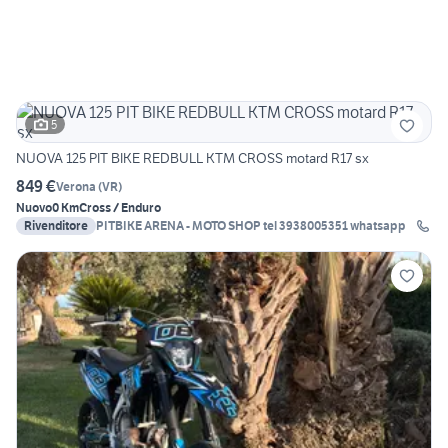
5
NUOVA 125 PIT BIKE REDBULL KTM CROSS motard R17 sx
849 €
Verona
(
VR
)
Nuovo
0 Km
Cross / Enduro
Rivenditore
PITBIKE ARENA - MOTO SHOP tel 3938005351 whatsapp