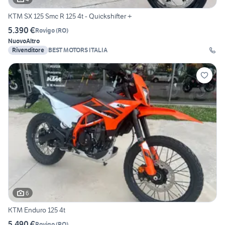
KTM SX 125 Smc R 125 4t - Quickshifter +
5.390 €
Rovigo
(
RO
)
Nuovo
Altro
Rivenditore
BEST MOTORS ITALIA
6
KTM Enduro 125 4t
5.490 €
Rovigo
(
RO
)