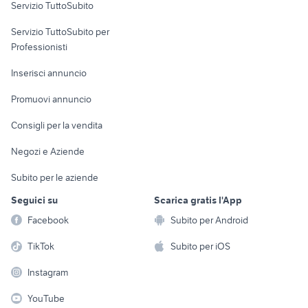
Servizio TuttoSubito
elettronica
per la casa e la
sports e hobby
Servizio TuttoSubito per
persona
Informatica
Animali
Professionisti
Arredamento e
Console e
Accessori per
Casalinghi
Inserisci annuncio
Videogiochi
animali
Elettrodomestici
Promuovi annuncio
Audio/Video
Musica e Film
Giardino e Fai da te
Consigli per la vendita
Fotografia
Libri e Riviste
Abbigliamento e
Negozi e Aziende
Telefonia
Strumenti Musicali
Accessori
Subito per le aziende
Sports
Tutto per i bambini
Seguici su
Scarica gratis l'App
Biciclette
Facebook
Subito per Android
Collezionismo
TikTok
Subito per iOS
Instagram
YouTube