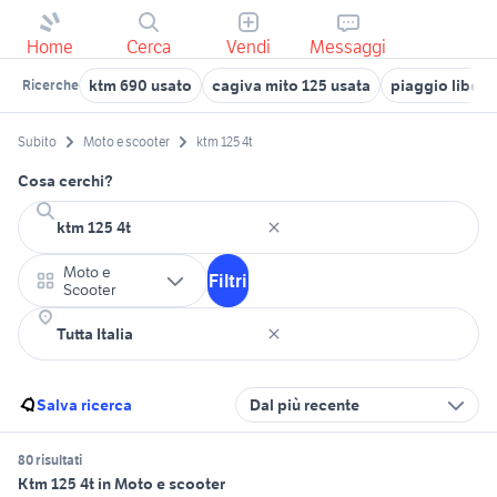
Home
Cerca
Vendi
Messaggi
ktm 690 usato
cagiva mito 125 usata
piaggio liberty
Ricerche
Subito
Moto e scooter
ktm 125 4t
Cosa cerchi?
Moto e
Filtri
Scooter
Salva ricerca
Dal più recente
80 risultati
Ktm 125 4t in Moto e scooter