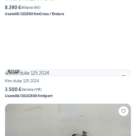
8.390 €
Milano
(
MI
)
Usato
05/2025
80 Km
Cross / Enduro
6
Ktm duke 125 2024
3.500 €
Verona
(
VR
)
Usato
06/2024
2500 Km
Sport