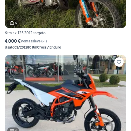
6
Ktm sx 125 2012 targato
4.000 €
Pontassieve
(
FI
)
Usato
01/2012
80 Km
Cross / Enduro
4