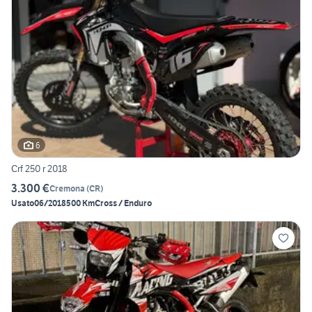
6
Crf 250 r 2018
3.300 €
Cremona
(
CR
)
Usato
06/2018
500 Km
Cross / Enduro