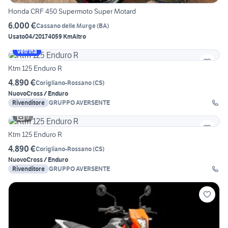
Honda CRF 450 Supermoto Super Motard
6.000 €
Cassano delle Murge
(
BA
)
Usato
04/2017
4059 Km
Altro
Vetrina
Ktm 125 Enduro R
4.890 €
Corigliano-Rossano
(
CS
)
Nuovo
Cross / Enduro
Rivenditore
GRUPPO AVERSENTE
9
Ktm 125 Enduro R
4.890 €
Corigliano-Rossano
(
CS
)
Nuovo
Cross / Enduro
Rivenditore
GRUPPO AVERSENTE