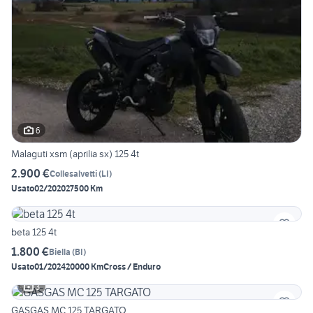
6
Malaguti xsm (aprilia sx) 125 4t
2.900 €
Collesalvetti
(
LI
)
Usato
02/2020
27500 Km
beta 125 4t
1.800 €
Biella
(
BI
)
Usato
01/2024
20000 Km
Cross / Enduro
3
GASGAS MC 125 TARGATO