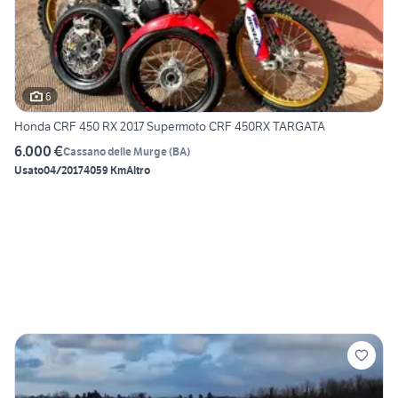
6
Honda CRF 450 RX 2017 Supermoto CRF 450RX TARGATA
6.000 €
Cassano delle Murge
(
BA
)
Usato
04/2017
4059 Km
Altro