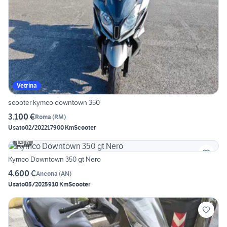
Vetrina
scooter kymco downtown 350
3.100 €
Roma
(
RM
)
Usato
02/2022
17900 Km
Scooter
6
Kymco Downtown 350 gt Nero
4.600 €
Ancona
(
AN
)
Usato
05/2025
910 Km
Scooter