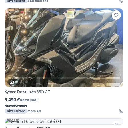
Rivenditore
S&B bike snc
10
Kymco Downtown 350i GT
5.490 €
Roma
(
RM
)
Nuovo
Scooter
Rivenditore
Moto Art
9