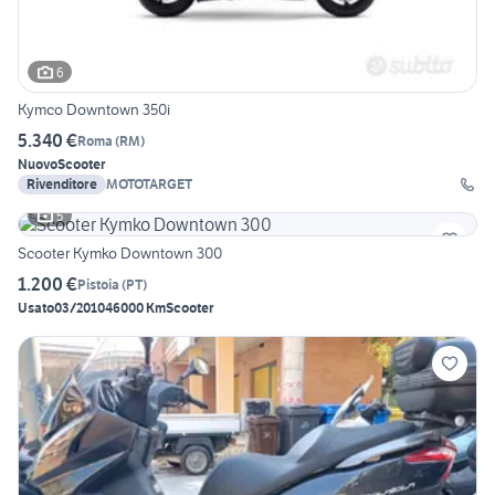
6
Kymco Downtown 350i
5.340 €
Roma
(
RM
)
Nuovo
Scooter
Rivenditore
MOTOTARGET
5
Scooter Kymko Downtown 300
1.200 €
Pistoia
(
PT
)
Usato
03/2010
46000 Km
Scooter