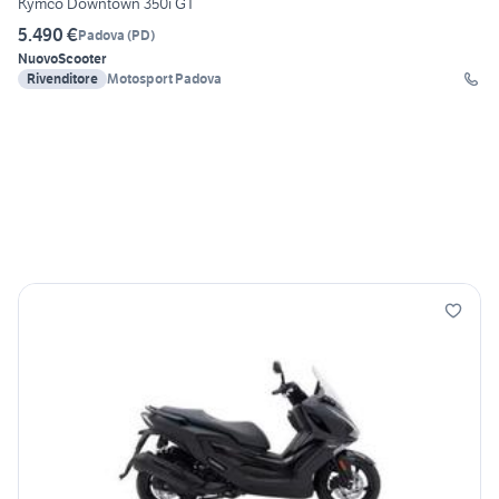
Kymco Downtown 350i GT
5.490 €
Padova
(
PD
)
Nuovo
Scooter
Rivenditore
Motosport Padova