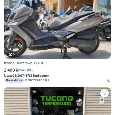
5
Kymco Downtown 350i TCS
2.400 €
Chieti
(
CH
)
Usato
02/2017
43789 Km
Scooter
Rivenditore
MOTOTEATE S.R.L.