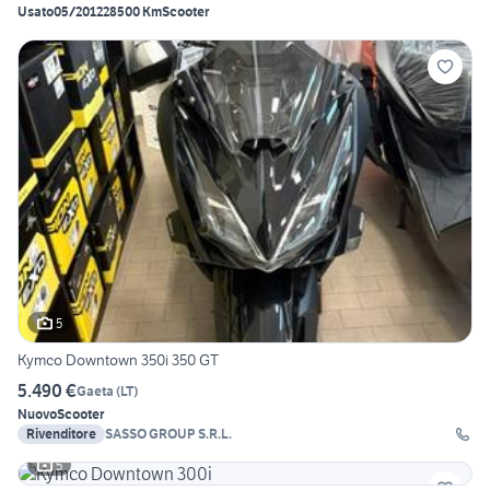
Usato
05/2012
28500 Km
Scooter
5
Kymco Downtown 350i 350 GT
5.490 €
Gaeta
(
LT
)
Nuovo
Scooter
Rivenditore
SASSO GROUP S.R.L.
5