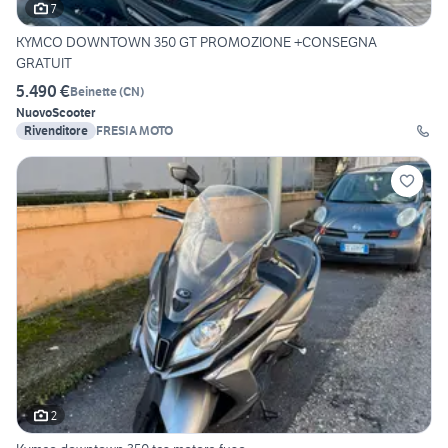
7
KYMCO DOWNTOWN 350 GT PROMOZIONE +CONSEGNA
GRATUIT
5.490 €
Beinette
(
CN
)
Nuovo
Scooter
Rivenditore
FRESIA MOTO
2