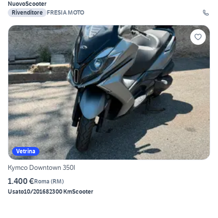
Nuovo
Scooter
Rivenditore
FRESIA MOTO
Vetrina
Kymco Downtown 350I
1.400 €
Roma
(
RM
)
Usato
10/2016
82300 Km
Scooter