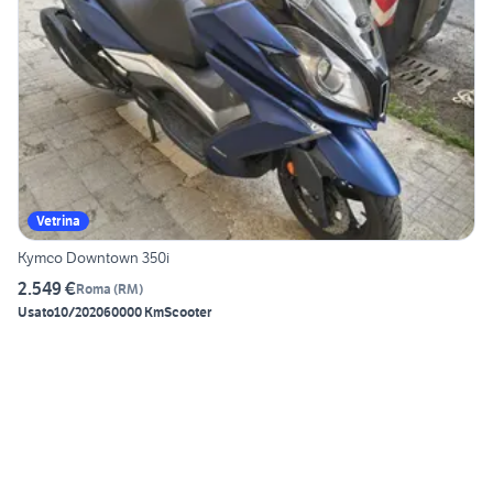
Vetrina
Kymco Downtown 350i
2.549 €
Roma
(
RM
)
Usato
10/2020
60000 Km
Scooter