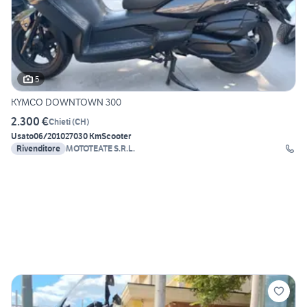
5
KYMCO DOWNTOWN 300
2.300 €
Chieti
(
CH
)
Usato
06/2010
27030 Km
Scooter
Rivenditore
MOTOTEATE S.R.L.