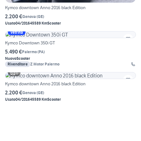
Kymco downtown Anno 2016 black Edition
2.200 €
Genova
(
GE
)
Usato
04/2016
45589 Km
Scooter
Vetrina
Kymco Downtown 350i GT
5.490 €
Palermo
(
PA
)
Nuovo
Scooter
Rivenditore
Z Motor Palermo
6
Kymco downtown Anno 2016 black Edition
2.200 €
Genova
(
GE
)
Usato
04/2016
45589 Km
Scooter