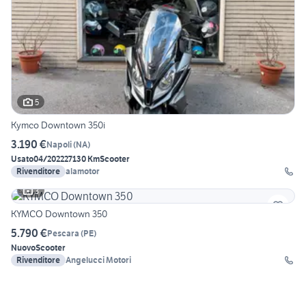
5
Kymco Downtown 350i
3.190 €
Napoli
(
NA
)
Usato
04/2022
27130 Km
Scooter
Rivenditore
alamotor
3
KYMCO Downtown 350
5.790 €
Pescara
(
PE
)
Nuovo
Scooter
Rivenditore
Angelucci Motori