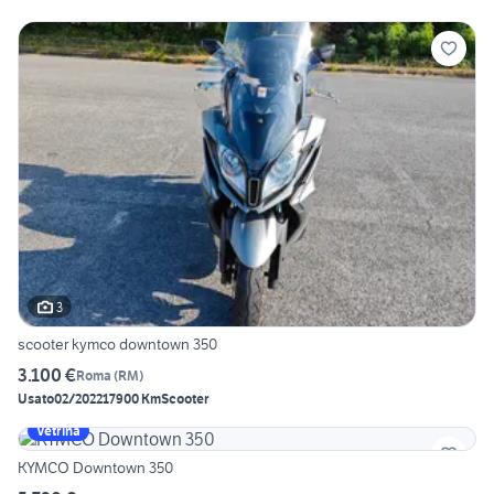
3
scooter kymco downtown 350
3.100 €
Roma
(
RM
)
Usato
02/2022
17900 Km
Scooter
Vetrina
KYMCO Downtown 350