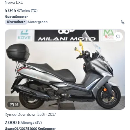
Nerva EXE
5.045 €
Torino
(
TO
)
Nuovo
Scooter
Rivenditore
Motorgreen
16
Kymco Downtown 350i - 2017
2.000 €
Albenga
(
SV
)
Usato
09/2017
52000 Km
Scooter