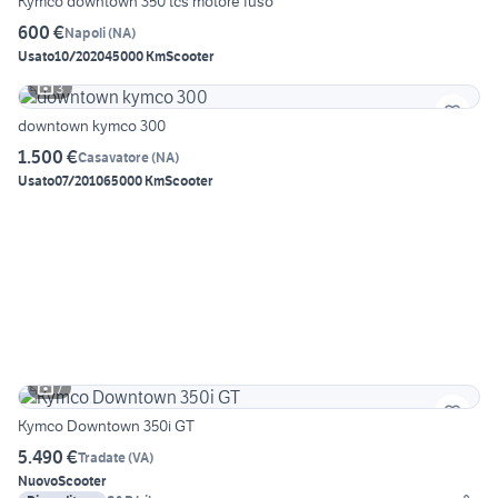
Kymco downtown 350 tcs motore fuso
600 €
Napoli
(
NA
)
Usato
10/2020
45000 Km
Scooter
3
downtown kymco 300
1.500 €
Casavatore
(
NA
)
Usato
07/2010
65000 Km
Scooter
7
Kymco Downtown 350i GT
5.490 €
Tradate
(
VA
)
Nuovo
Scooter