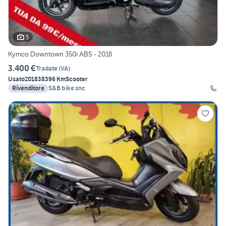
5
Kymco Downtown 350i ABS - 2018
3.400 €
Tradate
(
VA
)
Usato
2018
38396 Km
Scooter
Rivenditore
S&B bike snc