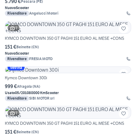
5.790 €
Pescara
(
PE
)
Nuovo
Scooter
Rivenditore
Angelucci Motori
7
KYMCO DOWNTOWN 350 GT PAGHI 151 EURO AL MESE +CONS
151 €
Beinette
(
CN
)
Nuovo
Scooter
Rivenditore
FRESIA MOTO
Vetrina
Kymco Downtown 300i
999 €
Afragola
(
NA
)
Usato
05/2010
80000 Km
Scooter
Rivenditore
SIBI MOTOR srl
7
KYMCO DOWNTOWN 350 GT PAGHI 151 EURO AL MESE +CONS
151 €
Beinette
(
CN
)