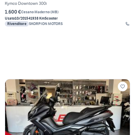
Kymco Downtown 300i
1.600 €
Cesano Maderno
(
MB
)
Usato
10/2015
41938 Km
Scooter
Rivenditore
SKORPION MOTORS