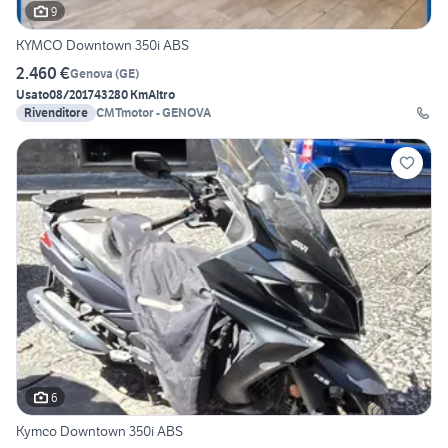
9
KYMCO Downtown 350i ABS
2.460 €
Genova
(
GE
)
Usato
08/2017
43280 Km
Altro
Rivenditore
CMTmotor - GENOVA
6
Kymco Downtown 350i ABS