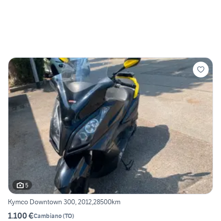
5
Kymco Downtown 300, 2012,28500km
1.100 €
Cambiano
(
TO
)