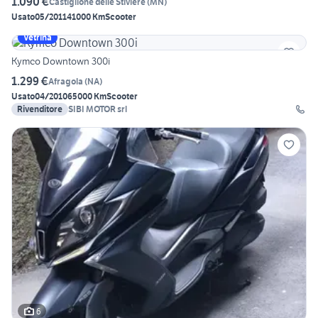
1.090 €
Castiglione delle Stiviere
(
MN
)
Usato
05/2011
41000 Km
Scooter
Vetrina
Kymco Downtown 300i
1.299 €
Afragola
(
NA
)
Usato
04/2010
65000 Km
Scooter
Rivenditore
SIBI MOTOR srl
6