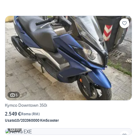
6
Kymco Downtown 350i
2.549 €
Roma
(
RM
)
Usato
10/2020
60000 Km
Scooter
10