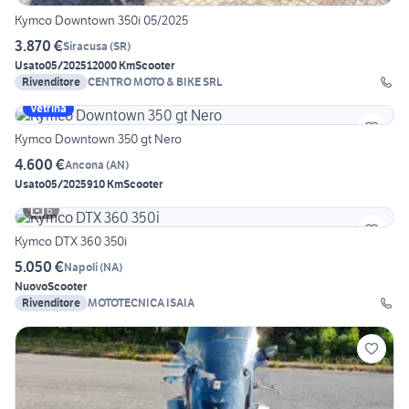
Kymco Downtown 350i 05/2025
3.870 €
Siracusa
(
SR
)
Usato
05/2025
12000 Km
Scooter
Rivenditore
CENTRO MOTO & BIKE SRL
Vetrina
Kymco Downtown 350 gt Nero
4.600 €
Ancona
(
AN
)
Usato
05/2025
910 Km
Scooter
6
Kymco DTX 360 350i
5.050 €
Napoli
(
NA
)
Nuovo
Scooter
Rivenditore
MOTOTECNICA ISAIA