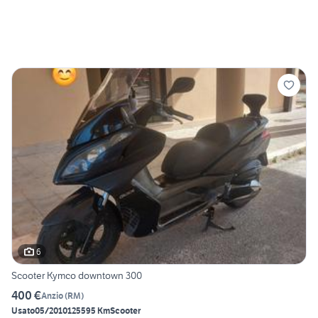
6
Scooter Kymco downtown 300
400 €
Anzio
(
RM
)
Usato
05/2010
125595 Km
Scooter