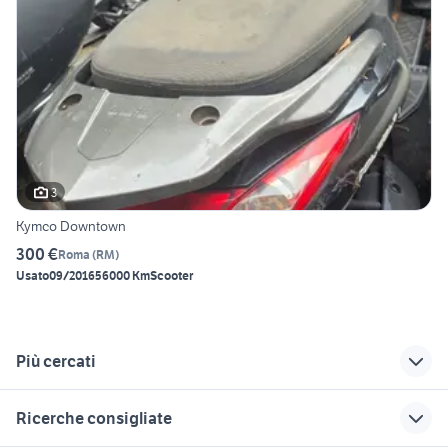
3
Kymco Downtown
300 €
Roma
(
RM
)
Usato
09/2016
56000 Km
Scooter
Più cercati
Correlati
Richerche simili
Suggerimenti
Ricerche consigliate
beverly 300 moto
ricambi kymco
moto Kymco People