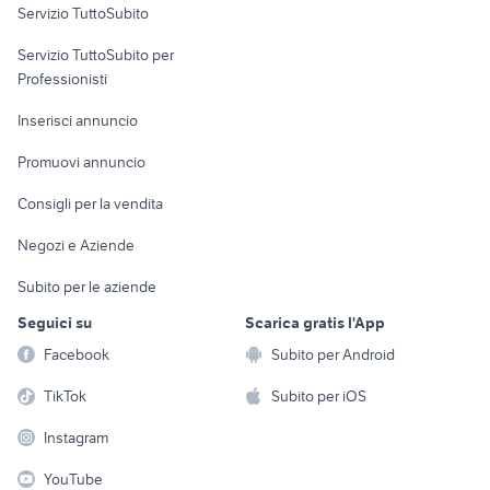
Servizio TuttoSubito
elettronica
per la casa e la
sports e hobby
Servizio TuttoSubito per
persona
Informatica
Animali
Professionisti
Arredamento e
Console e
Accessori per
Casalinghi
Inserisci annuncio
Videogiochi
animali
Elettrodomestici
Promuovi annuncio
Audio/Video
Musica e Film
Giardino e Fai da te
Consigli per la vendita
Fotografia
Libri e Riviste
Abbigliamento e
Negozi e Aziende
Telefonia
Strumenti Musicali
Accessori
Subito per le aziende
Sports
Tutto per i bambini
Seguici su
Scarica gratis l'App
Biciclette
Facebook
Subito per Android
Collezionismo
TikTok
Subito per iOS
Instagram
YouTube