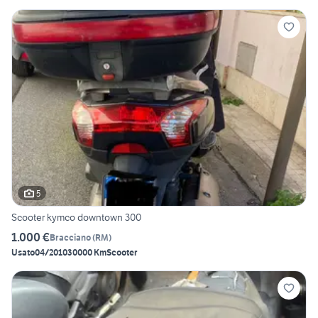
5
Scooter kymco downtown 300
1.000 €
Bracciano
(
RM
)
Usato
04/2010
30000 Km
Scooter