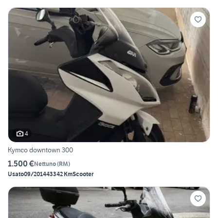
4
Kymco downtown 300
1.500 €
Nettuno
(
RM
)
Usato
09/2014
43342 Km
Scooter