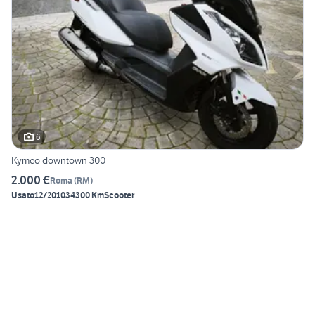
6
Kymco downtown 300
2.000 €
Roma
(
RM
)
Usato
12/2010
34300 Km
Scooter