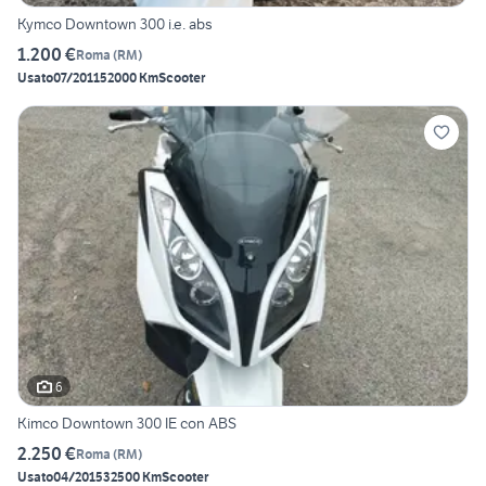
Kymco Downtown 300 i.e. abs
1.200 €
Roma
(
RM
)
Usato
07/2011
52000 Km
Scooter
6
Kimco Downtown 300 IE con ABS
2.250 €
Roma
(
RM
)
Usato
04/2015
32500 Km
Scooter