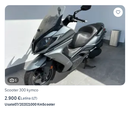
6
Scooter 300 kymco
2.900 €
Latina
(
LT
)
Usato
07/2020
21000 Km
Scooter