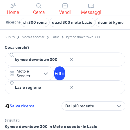
Home
Cerca
Vendi
Messaggi
sh 300 roma
quad 300 moto Lazio
ricambi kymco a
Ricerche
Subito
Moto e scooter
Lazio
kymco downtown 300
Cosa cerchi?
Moto e
Filtri
Scooter
Salva ricerca
Dal più recente
8 risultati
Kymco downtown 300 in Moto e scooter in Lazio