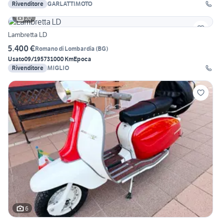
Rivenditore
GARLATTIMOTO
20
Lambretta LD
5.400 €
Romano di Lombardia
(
BG
)
Usato
09/1957
31000 Km
Epoca
Rivenditore
MIGLIO
6