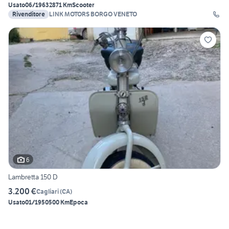
Usato
06/1963
2871 Km
Scooter
Rivenditore
LINK MOTORS BORGO VENETO
6
Lambretta 150 D
3.200 €
Cagliari
(
CA
)
Usato
01/1950
500 Km
Epoca