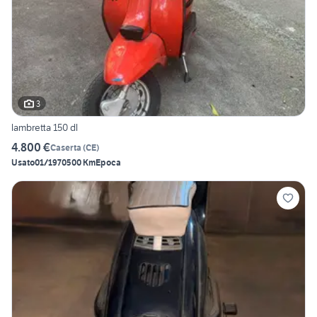
3
lambretta 150 dl
4.800 €
Caserta
(
CE
)
Usato
01/1970
500 Km
Epoca