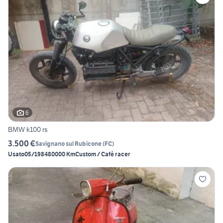
6
BMW k100 rs
3.500 €
Savignano sul Rubicone
(
FC
)
Usato
05/1984
80000 Km
Custom / Café racer