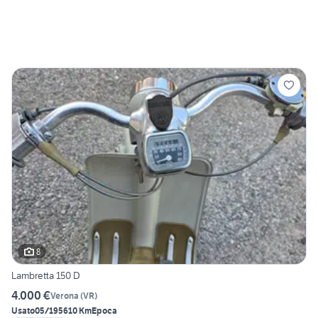
8
Lambretta 150 D
4.000 €
Verona
(
VR
)
Usato
05/1956
10 Km
Epoca