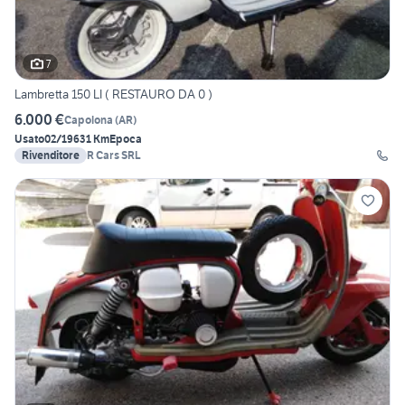
7
Lambretta 150 LI ( RESTAURO DA 0 )
6.000 €
Capolona
(
AR
)
Usato
02/1963
1 Km
Epoca
Rivenditore
R Cars SRL