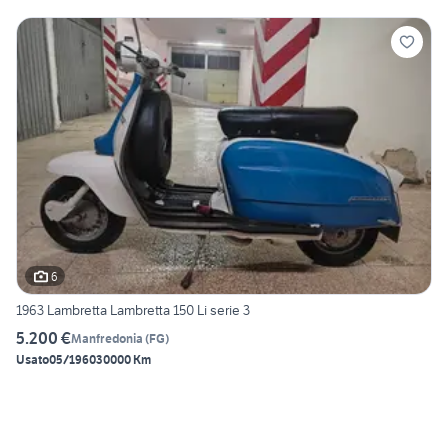
6
1963 Lambretta Lambretta 150 Li serie 3
5.200 €
Manfredonia
(
FG
)
Usato
05/1960
30000 Km