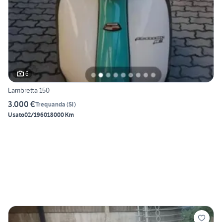
6
Lambretta 150
3.000 €
Trequanda
(
SI
)
Usato
02/1960
18000 Km