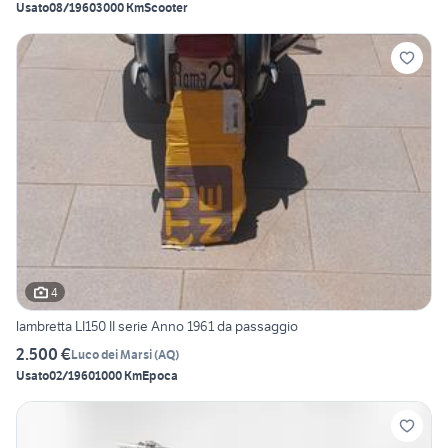
Usato
08/1960
3000 Km
Scooter
4
lambretta LI150 II serie Anno 1961 da passaggio
2.500 €
Luco dei Marsi
(
AQ
)
Usato
02/1960
1000 Km
Epoca