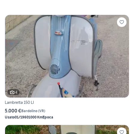
4
Lambretta 150 LI
5.000 €
Bardolino
(
VR
)
Usato
01/1960
1000 Km
Epoca