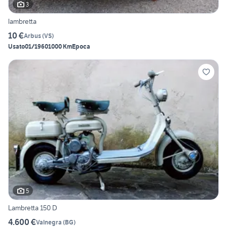
3
lambretta
10 €
Arbus
(
VS
)
Usato
01/1960
1000 Km
Epoca
5
Lambretta 150 D
4.600 €
Valnegra
(
BG
)