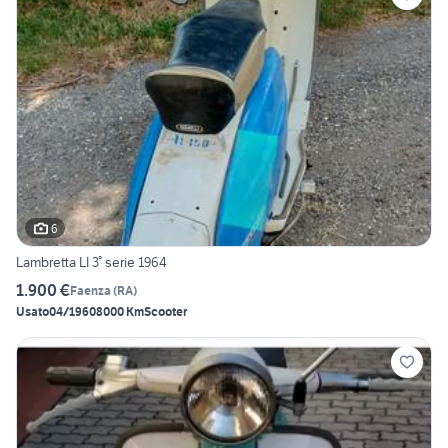
6
Lambretta LI 3° serie 1964
1.900 €
Faenza
(
RA
)
Usato
04/1960
8000 Km
Scooter