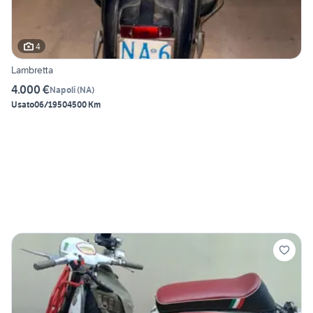
4
Lambretta
4.000 €
Napoli
(
NA
)
Usato
06/1950
4500 Km