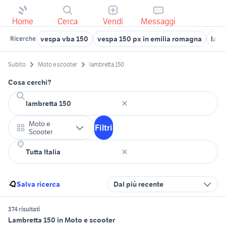
Home
Cerca
Vendi
Messaggi
vespa vba 150
vespa 150 px in emilia romagna
lamb
Ricerche
Subito
Moto e scooter
lambretta 150
Cosa cerchi?
Moto e
Filtri
Scooter
Salva ricerca
Dal più recente
374 risultati
Lambretta 150 in Moto e scooter