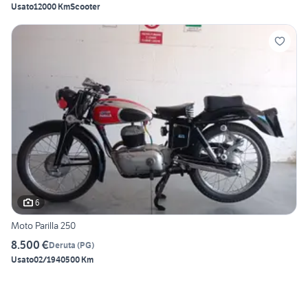
Usato
12000 Km
Scooter
6
Moto Parilla 250
8.500 €
Deruta
(
PG
)
Usato
02/1940
500 Km