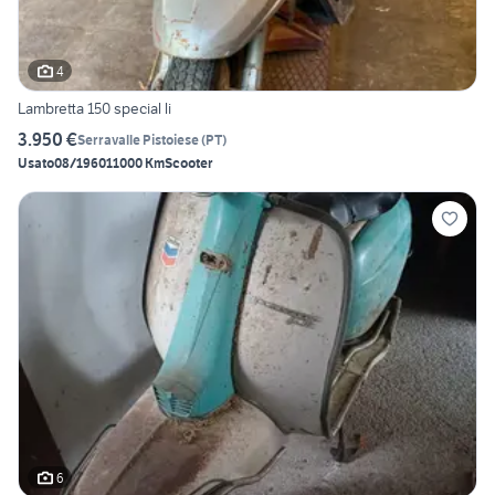
4
Lambretta 150 special li
3.950 €
Serravalle Pistoiese
(
PT
)
Usato
08/1960
11000 Km
Scooter
6