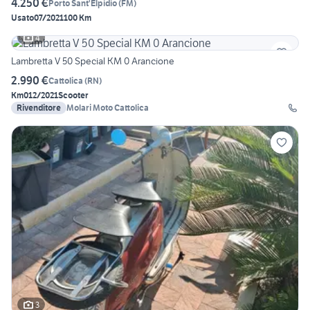
4.250 €
Porto Sant'Elpidio
(
FM
)
Usato
07/2021
100 Km
4
Lambretta V 50 Special KM 0 Arancione
2.990 €
Cattolica
(
RN
)
Km0
12/2021
Scooter
Rivenditore
Molari Moto Cattolica
3