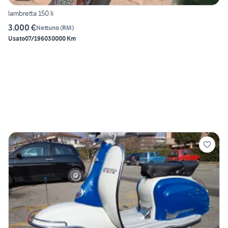
lambretta 150 li
3.000 €
Nettuno
(
RM
)
Usato
07/1960
30000 Km