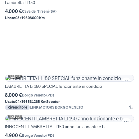
Lambretta LI 150
4.000 €
Cava de' Tirreni
(
SA
)
Usato
03/1960
8000 Km
20
LAMBRETTA Li 150 SPECIAL funzionante in condizio
8.000 €
Borgo Veneto
(
PD
)
Usato
04/1965
31265 Km
Scooter
Rivenditore
LINK MOTORS BORGO VENETO
20
INNOCENTI LAMBRETTA LI 150 anno funzionante e b
4.900 €
Borgo Veneto
(
PD
)