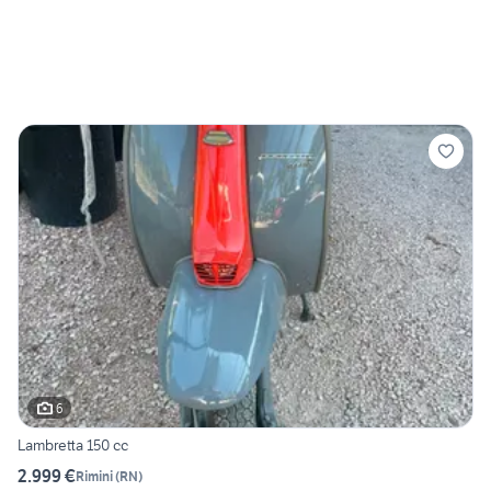
6
Lambretta 150 cc
2.999 €
Rimini
(
RN
)