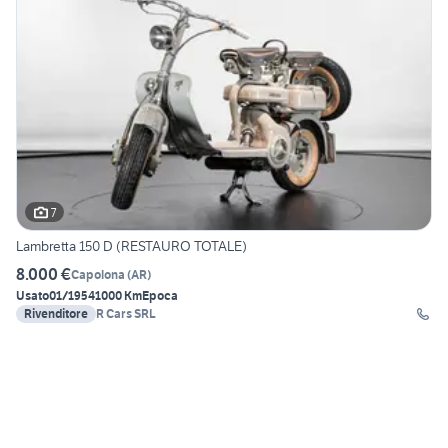
7
Lambretta 150 D (RESTAURO TOTALE)
8.000 €
Capolona
(
AR
)
Usato
01/1954
1000 Km
Epoca
Rivenditore
R Cars SRL