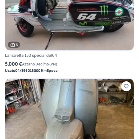
6
Lambretta 150 special del64
5.000 €
Azzano Decimo
(
PN
)
Usato
04/1960
15000 Km
Epoca