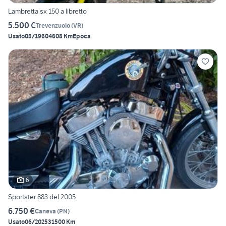
Lambretta sx 150 a libretto
5.500 €
Trevenzuolo
(
VR
)
Usato
05/1960
4608 Km
Epoca
6
Sportster 883 del 2005
6.750 €
Caneva
(
PN
)
Usato
06/2025
31500 Km