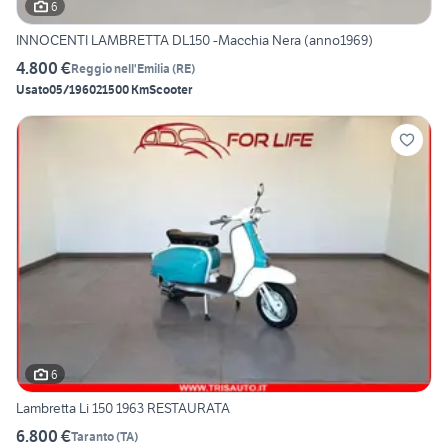
6
INNOCENTI LAMBRETTA DL150 -Macchia Nera (anno1969)
4.800 €
Reggio nell'Emilia
(
RE
)
Usato
05/1960
21500 Km
Scooter
6
Lambretta Li 150 1963 RESTAURATA
6.800 €
Taranto
(
TA
)