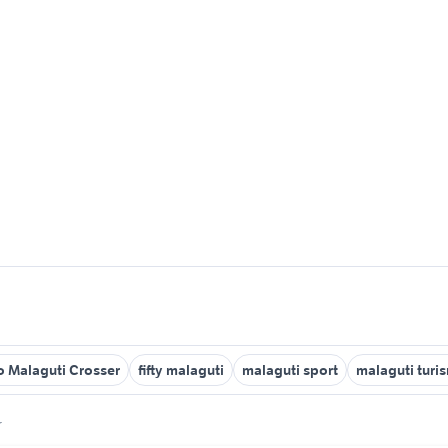
 Malaguti Crosser
fifty malaguti
malaguti sport
malaguti turi
r