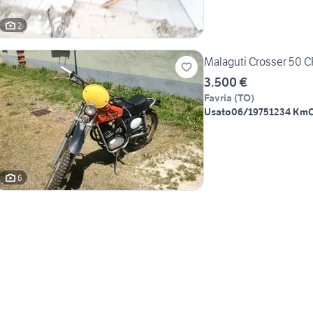
2
Malaguti Crosser 50 
3.500 €
Favria
(
TO
)
Usato
06/1975
1234 Km
6