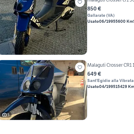
850 €
Gallarate
(
VA
)
Usato
06/1995
5600 Km
Malaguti Crosser CR1 
649 €
Sant'Egidio alla Vibrata
Usato
04/1995
15429 K
5