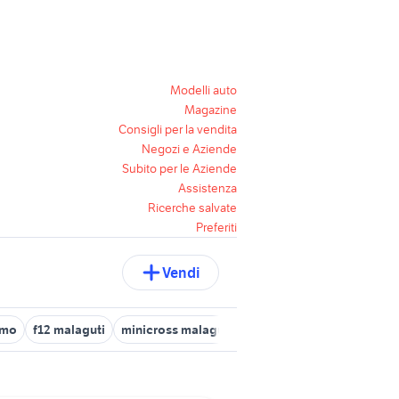
Modelli auto
Magazine
Consigli per la vendita
Negozi e Aziende
Subito per le Aziende
Assistenza
Ricerche salvate
Preferiti
Vendi
smo
f12 malaguti
minicross malaguti
malaguti dune 125
mala