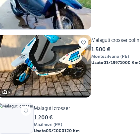
Malaguti crosser polin
1.500 €
Montesilvano
(
PE
)
Usato
01/1997
1000 Km
6
Malaguti crosser
1.200 €
Misilmeri
(
PA
)
Usato
03/2000
120 Km