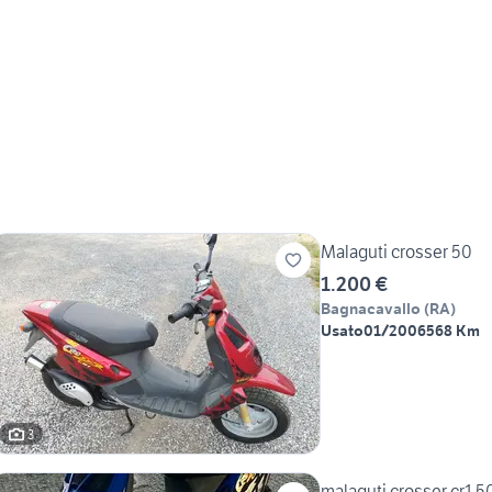
Malaguti crosser 50
1.200 €
Bagnacavallo
(
RA
)
Usato
01/2006
568 Km
3
malaguti crosser cr1 5