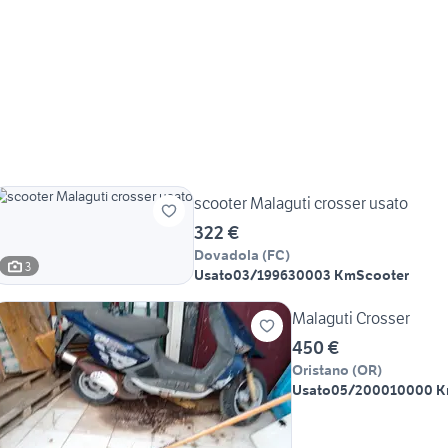
scooter Malaguti crosser usato
322 €
Dovadola
(
FC
)
3
Usato
03/1996
30003 Km
Scooter
Malaguti Crosser
450 €
Oristano
(
OR
)
Usato
05/2000
10000 