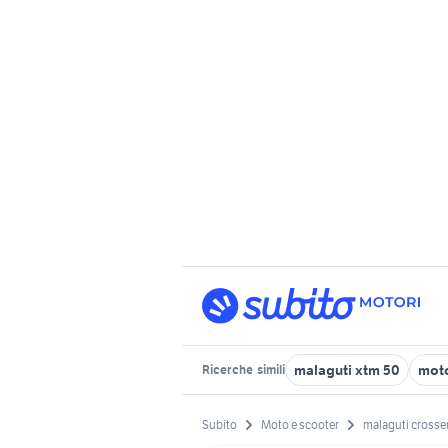
malaguti xtm 50
moto
Ricerche
simili
Subito
Moto e scooter
malaguti crosse