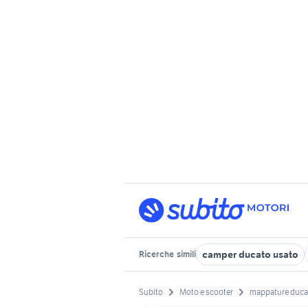
camper ducato usato
Ricerche
simili
Subito
Moto e scooter
mappature ducat