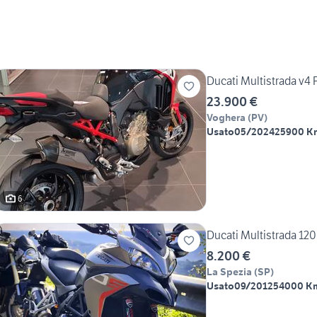
Ducati Multistrada v4 
23.900 €
Voghera
(
PV
)
Usato
05/2024
25900 K
6
Ducati Multistrada 120
8.200 €
La Spezia
(
SP
)
Usato
09/2012
54000 K