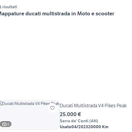
1 risultati
appature ducati multistrada in Moto e scooter
Ducati Multistrada V4 Pikes Peak
25.000 €
Serra de' Conti
(
AN
)
6
Usato
04/2023
20000 Km