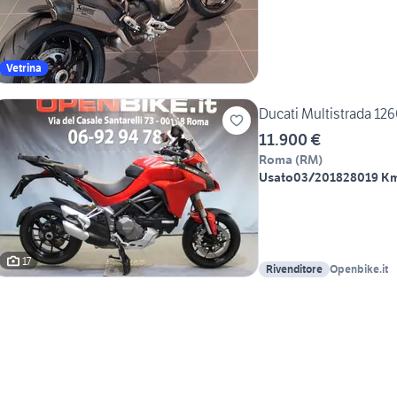
Vetrina
Ducati Multistrada 12
11.900 €
Roma
(
RM
)
Usato
03/2018
28019 K
17
Rivenditore
Openbike.it