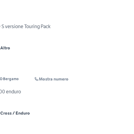
 S versione Touring Pack
m
Altro
Mostra numero
O Bergamo
200 enduro
m
Cross / Enduro