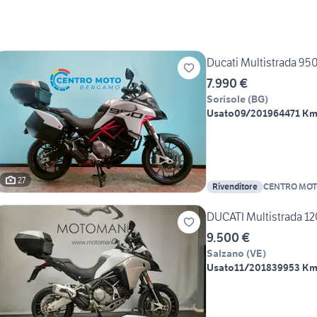
Ducati Multistrada 950
7.990 €
Sorisole
(
BG
)
Usato
09/2019
64471 K
27
Rivenditore
CENTRO MOT
DUCATI Multistrada 1
9.500 €
Salzano
(
VE
)
Usato
11/2018
39953 K