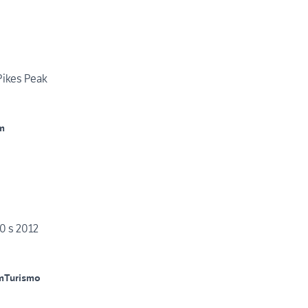
Pikes Peak
m
0 s 2012
m
Turismo