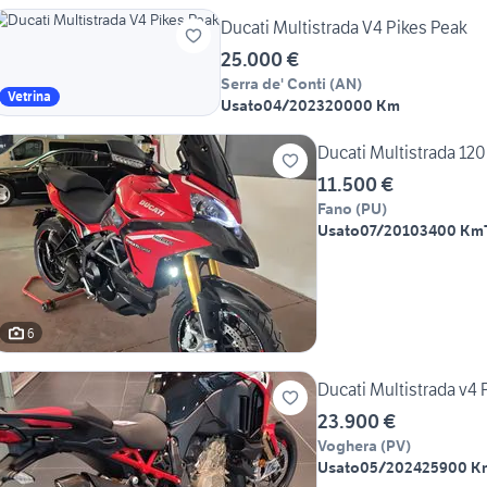
Ducati Multistrada V4 Pikes Peak
25.000 €
Serra de' Conti
(
AN
)
Vetrina
Usato
04/2023
20000 Km
Ducati Multistrada 1200
11.500 €
Fano
(
PU
)
Usato
07/2010
3400 Km
6
Ducati Multistrada v4 
23.900 €
Voghera
(
PV
)
Usato
05/2024
25900 K