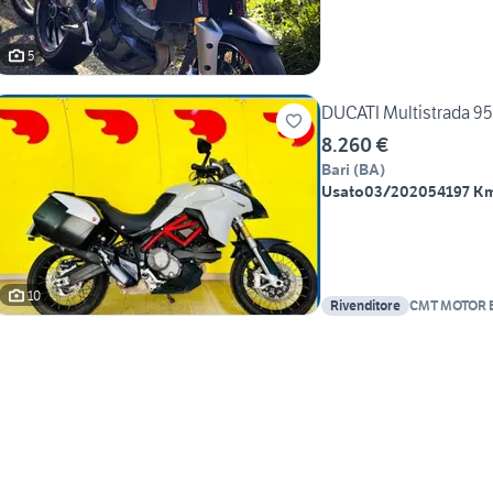
5
DUCATI Multistrada 950
8.260 €
Bari
(
BA
)
Usato
03/2020
54197 K
10
Rivenditore
CMT MOTOR 