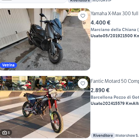
Rivenditore
MOTORVIP
Yamaha X-Max 300 full
4.400 €
Marciano della Chiana
(
Usato
05/2019
21500 K
Vetrina
Fantic Motard 50 Comp
2.890 €
Barcellona Pozzo di Go
Usato
2024
15579 Km
Alt
8
Rivenditore
Motorshow S.r