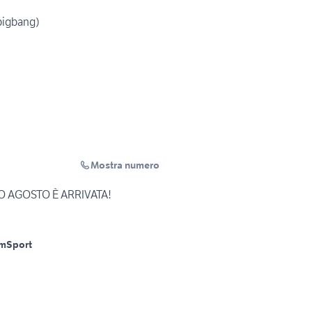
bigbang)
Mostra numero
O AGOSTO È ARRIVATA!
Km
Sport