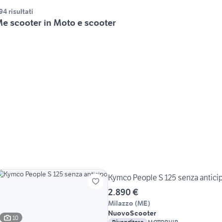
94 risultati
e scooter in Moto e scooter
Kymco People S 125 senza antici
2.890 €
Milazzo
(
ME
)
Nuovo
Scooter
10