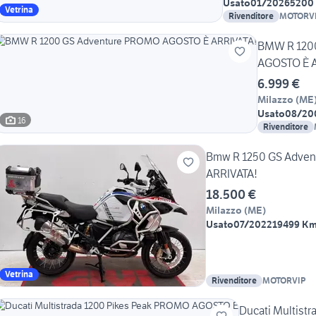
Usato
01/2026
5200
Vetrina
Rivenditore
MOTORV
BMW R 120
AGOSTO È A
6.999 €
Milazzo
(
ME
Usato
08/20
16
Rivenditore
Bmw R 1250 GS Adve
ARRIVATA!
18.500 €
Milazzo
(
ME
)
Usato
07/2022
19499 K
Vetrina
Rivenditore
MOTORVIP
Ducati Multist