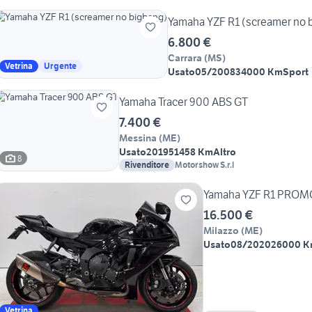
Yamaha YZF R1 (screamer no 
6.800 €
Carrara
(
MS
)
Vetrina
Urgente
Usato
05/2008
34000 Km
Sport
Yamaha Tracer 900 ABS GT
7.400 €
Messina
(
ME
)
Usato
2019
51458 Km
Altro
8
Rivenditore
Motorshow S.r.l
Yamaha YZF R1 PROM
16.500 €
Milazzo
(
ME
)
Usato
08/2020
26000 
Vetrina