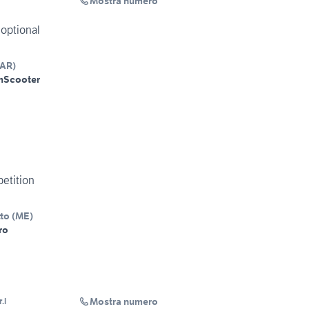
Mostra numero
 optional
AR
)
m
Scooter
etition
tto
(
ME
)
ro
Mostra numero
.l