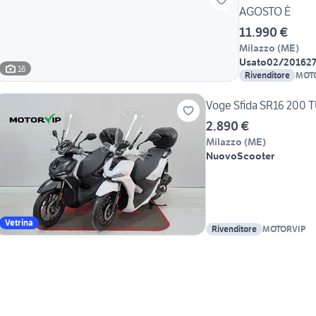
AGOSTO È
11.990 €
Milazzo
(
ME
)
Usato
02/2016
2
16
Rivenditore
MOT
Voge Sfida SR16 200
2.890 €
Milazzo
(
ME
)
Nuovo
Scooter
Vetrina
Rivenditore
MOTORVIP