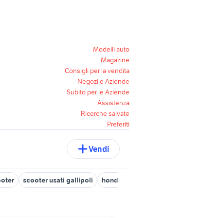
Modelli auto
Magazine
Consigli per la vendita
Negozi e Aziende
Subito per le Aziende
Assistenza
Ricerche salvate
Preferiti
Vendi
ooter
scooter usati gallipoli
honda scooter
scooter usati napo