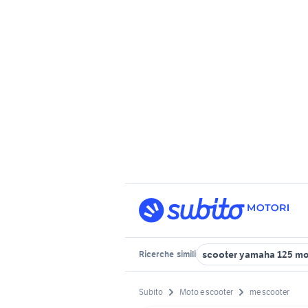
scooter yamaha 125 m
Ricerche
simili
Subito
Moto e scooter
me scooter