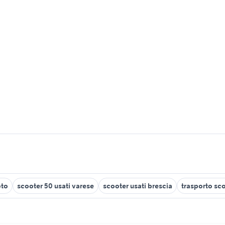
oto
scooter 50 usati varese
scooter usati brescia
trasporto sc