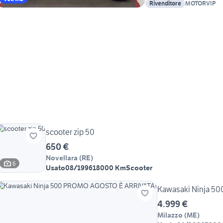
Rivenditore
MOTORVIP
scooter zip 50
650 €
Novellara
(
RE
)
6
Usato
08/1996
18000 Km
Scooter
Kawasaki Ninja 5
4.999 €
Milazzo
(
ME
)