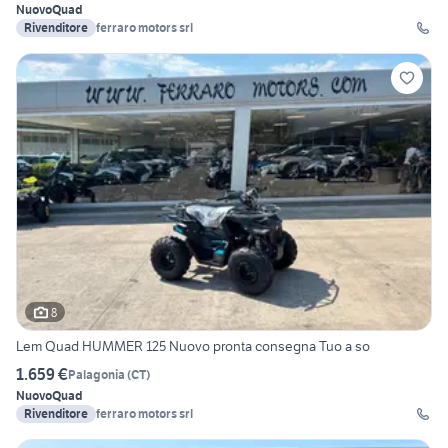
Nuovo
Quad
Rivenditore
ferraro motors srl
8
Lem Quad HUMMER 125 Nuovo pronta consegna Tuo a so
1.659 €
Palagonia
(
CT
)
Nuovo
Quad
Rivenditore
ferraro motors srl