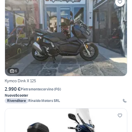
6
Kymco Dink X 125
2.990 €
Pietramontecorvino
(
FG
)
Nuovo
Scooter
Rivenditore
Rinaldo Motors SRL