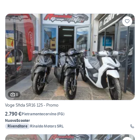
8
Voge Sfida SR16 125 - Promo
2.790 €
Pietramontecorvino
(
FG
)
Nuovo
Scooter
Rivenditore
Rinaldo Motors SRL