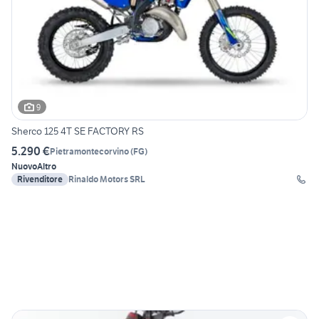
9
Sherco 125 4T SE FACTORY RS
5.290 €
Pietramontecorvino
(
FG
)
Nuovo
Altro
Rivenditore
Rinaldo Motors SRL