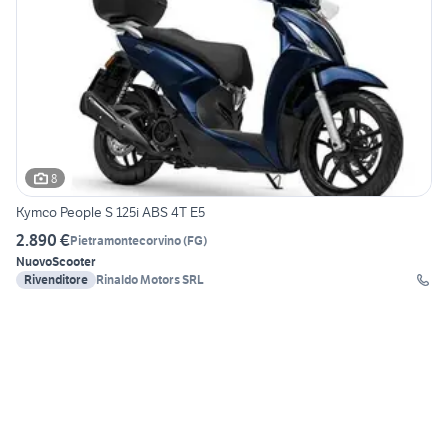
8
Kymco People S 125i ABS 4T E5
2.890 €
Pietramontecorvino
(
FG
)
Nuovo
Scooter
Rivenditore
Rinaldo Motors SRL