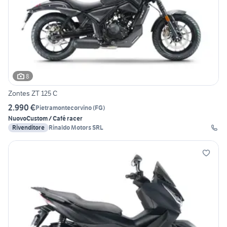
8
Zontes ZT 125 C
2.990 €
Pietramontecorvino
(
FG
)
Nuovo
Custom / Café racer
Rivenditore
Rinaldo Motors SRL