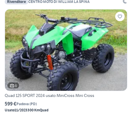
Rivenditore
CENTRO MOTO DI WILLIAM LA SPINA
6
Quad 125 SPORT 2024 usato MiniCross Mini Cross
599 €
Padova
(
PD
)
Usato
11/2023
300 Km
Quad