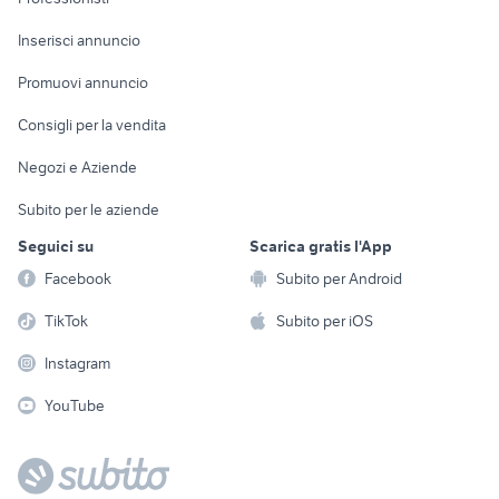
Arredamento e
Console e
Accessori per
Casalinghi
Inserisci annuncio
Videogiochi
animali
Elettrodomestici
Promuovi annuncio
Audio/Video
Musica e Film
Giardino e Fai da te
Consigli per la vendita
Fotografia
Libri e Riviste
Abbigliamento e
Negozi e Aziende
Telefonia
Strumenti Musicali
Accessori
Subito per le aziende
Sports
Tutto per i bambini
Seguici su
Scarica gratis l'App
Biciclette
Facebook
Subito per Android
Collezionismo
TikTok
Subito per iOS
Instagram
YouTube