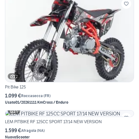
2
Pit Bike 125
1.099 €
Roccasecca
(
FR
)
Usato
01/2026
1111 Km
Cross / Enduro
5
LEM PITBIKE RF 125CC SPORT 17/14 NEW VERSION
1.599 €
Afragola
(
NA
)
Nuovo
Scooter