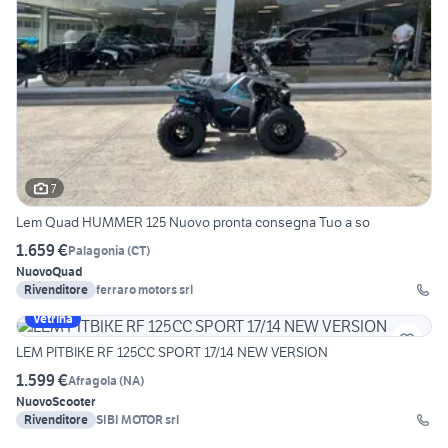
7
Lem Quad HUMMER 125 Nuovo pronta consegna Tuo a so
1.659 €
Palagonia
(
CT
)
Nuovo
Quad
Rivenditore
ferraro motors srl
Vetrina
LEM PITBIKE RF 125CC SPORT 17/14 NEW VERSION
1.599 €
Afragola
(
NA
)
Nuovo
Scooter
Rivenditore
SIBI MOTOR srl