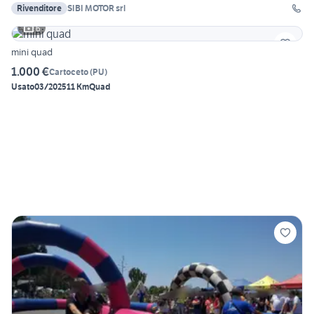
Rivenditore
SIBI MOTOR srl
6
mini quad
1.000 €
Cartoceto
(
PU
)
Usato
03/2025
11 Km
Quad