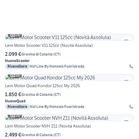
26
Lem Motor Scooter V11 125cc (Novità Assoluta)
2.099 €
Gravina di Catania
(
CT
)
Nuovo
Scooter
Rivenditore
Nsf Line By Nonsolo Fuoristrada
16
Lem Motor Quad Kondor 125cc My 2026
1.850 €
Gravina di Catania
(
CT
)
Nuovo
Quad
Rivenditore
Nsf Line By Nonsolo Fuoristrada
29
Lem Motor Scooter NVH Z11 (Novità Assoluta)
2.499 €
Gravina di Catania
(
CT
)