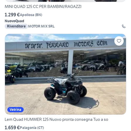
MINI QUAD 125 CC PER BAMBINI/RAGAZZI
1.299 €
Apollosa
(
BN
)
Nuovo
Quad
Rivenditore
MOTOR MIX SRL
Vetrina
Lem Quad HUMMER 125 Nuovo pronta consegna Tuo a so
1.659 €
Palagonia
(
CT
)