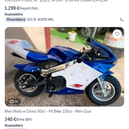
CROSS/PITBIKE RF 125CC SPORT 17/14 AUTOMATICA LEM
1.299 €
Napoli
(
NA
)
Nuovo
Altro
Rivenditore
D.C.R. MOTO SRL
30
Mini Moto e Cross 50cc - Pit Bike 125cc - Mini Qua
340 €
Enna
(
EN
)
Nuovo
Altro