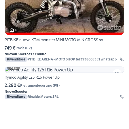
4
PITBIKE nuove KTM monster MINI MOTO MINICROSS sx
749 €
Pavia
(
PV
)
Nuovo
0 Km
Cross / Enduro
Rivenditore
PITBIKE ARENA - MOTO SHOP tel 3938005351 whatsapp
17
Kymco Agility 125 R16 Power Up
2.290 €
Pietramontecorvino
(
FG
)
Nuovo
Scooter
Rivenditore
Rinaldo Motors SRL