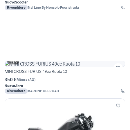
Nuovo
Scooter
Rivenditore
Nsf Line By Nonsolo Fuoristrada
8
MINI CROSS FURIUS 49cc Ruota 10
350 €
Ribera
(
AG
)
Nuovo
Altro
Rivenditore
BARONE OFFROAD