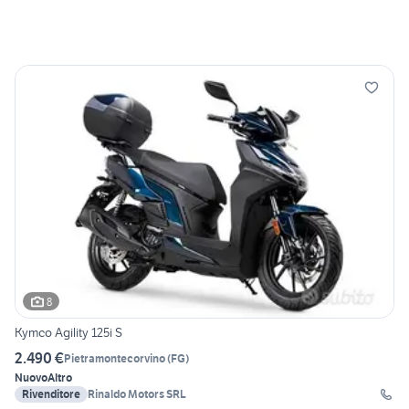
8
Kymco Agility 125i S
2.490 €
Pietramontecorvino
(
FG
)
Nuovo
Altro
Rivenditore
Rinaldo Motors SRL