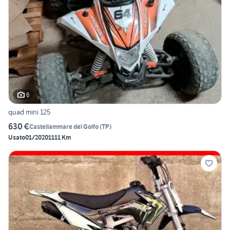
6
quad mini 125
630 €
Castellammare del Golfo
(
TP
)
Usato
01/2020
1111 Km