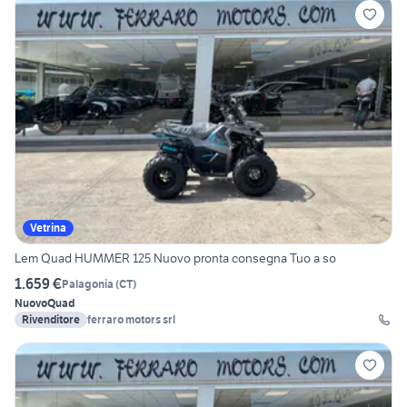
Vetrina
Lem Quad HUMMER 125 Nuovo pronta consegna Tuo a so
1.659 €
Palagonia
(
CT
)
Nuovo
Quad
Rivenditore
ferraro motors srl