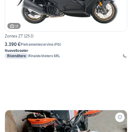
16
Zontes ZT 125 D
3.390 €
Pietramontecorvino
(
FG
)
Nuovo
Scooter
Rivenditore
Rinaldo Motors SRL