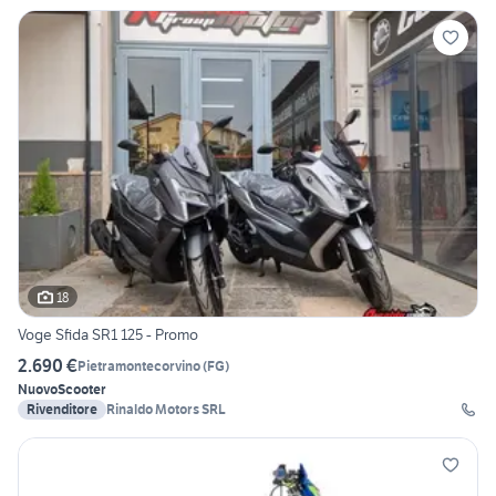
18
Voge Sfida SR1 125 - Promo
2.690 €
Pietramontecorvino
(
FG
)
Nuovo
Scooter
Rivenditore
Rinaldo Motors SRL