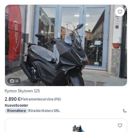
16
Kymco Skytown 125
2.890 €
Pietramontecorvino
(
FG
)
Nuovo
Scooter
Rivenditore
Rinaldo Motors SRL