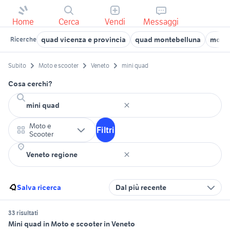
Home
Cerca
Vendi
Messaggi
quad vicenza e provincia
quad montebelluna
moto 
Ricerche
Subito
Moto e scooter
Veneto
mini quad
Cosa cerchi?
Moto e
Filtri
Scooter
Salva ricerca
Dal più recente
33 risultati
Mini quad in Moto e scooter in Veneto