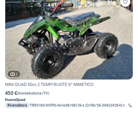
3
MINI QUAD 50cc 2 TEMPI RUOTE 6" MIMETICO
450 €
Montebelluna
(
TV
)
Nuovo
Quad
Rivenditore
TREVISO MOTO-ferie08/08/26 a 22/08/26-3661392941 t