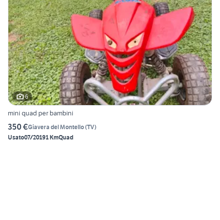
6
mini quad per bambini
350 €
Giavera del Montello
(
TV
)
Usato
07/2019
1 Km
Quad