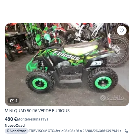
4
MINI QUAD 50 R6 VERDE FURIOUS
480 €
Montebelluna
(
TV
)
Nuovo
Quad
Rivenditore
TREVISO MOTO-ferie08/08/26 a 22/08/26-3661392941 t