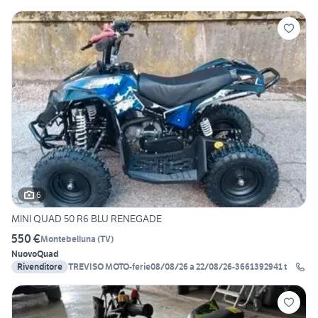
6
MINI QUAD 50 R6 BLU RENEGADE
550 €
Montebelluna
(
TV
)
Nuovo
Quad
Rivenditore
TREVISO MOTO-ferie08/08/26 a 22/08/26-3661392941 t