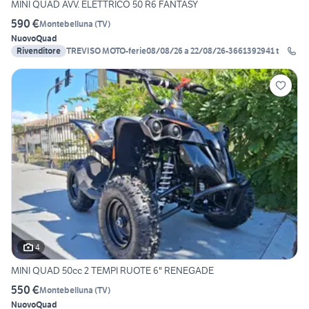
MINI QUAD AVV. ELETTRICO 50 R6 FANTASY
590 €
Montebelluna
(
TV
)
Nuovo
Quad
Rivenditore
TREVISO MOTO-ferie08/08/26 a 22/08/26-3661392941 t
4
MINI QUAD 50cc 2 TEMPI RUOTE 6" RENEGADE
550 €
Montebelluna
(
TV
)
Nuovo
Quad