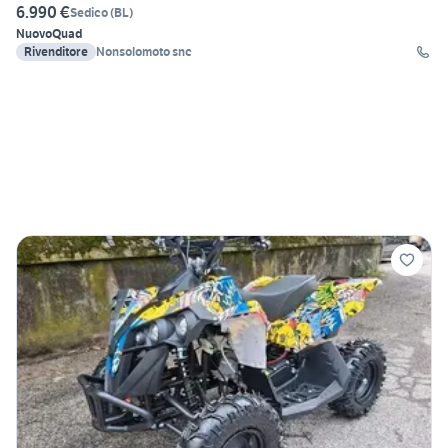
6.990 €
Sedico
(
BL
)
Nuovo
Quad
Rivenditore
Nonsolomoto snc