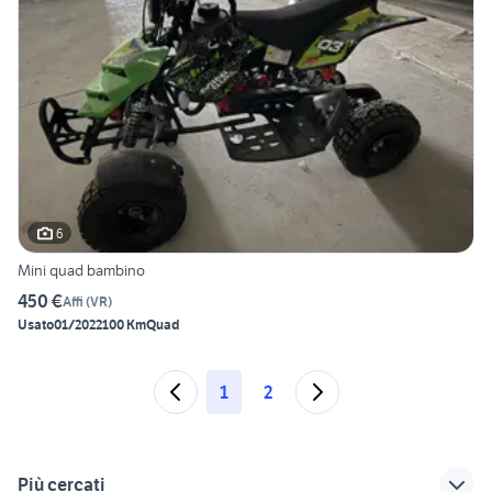
6
Mini quad bambino
450 €
Affi
(
VR
)
Usato
01/2022
100 Km
Quad
1
2
Più cercati