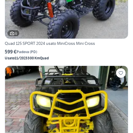
6
Quad 125 SPORT 2024 usato MiniCross Mini Cross
599 €
Padova
(
PD
)
Usato
11/2023
300 Km
Quad