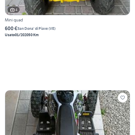
4
Mini quad
600 €
San Dona' di Piave
(
VE
)
Usato
01/2020
50 Km