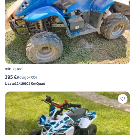
mini quad
395 €
Rovigo
(
RO
)
Usato
12/1990
1 Km
Quad