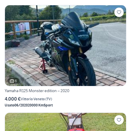
6
Yamaha R125 Monster edition – 2020
4.000 €
Vittorio Veneto
(
TV
)
Usato
06/2020
20000 Km
Sport