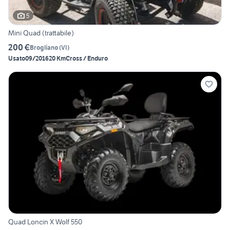
5
Mini Quad (trattabile)
200 €
Brogliano
(
VI
)
Usato
09/2016
20 Km
Cross / Enduro
Quad Loncin X Wolf 550