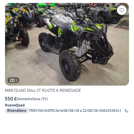
3
MINI QUAD 50cc 2T RUOTE 6 RENEGADE
550 €
Montebelluna
(
TV
)
Nuovo
Quad
Rivenditore
TREVISO MOTO-ferie08/08/26 a 22/08/26-3661392941 t