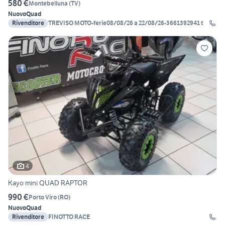
580 €
Montebelluna
(
TV
)
Nuovo
Quad
Rivenditore
TREVISO MOTO-ferie08/08/26 a 22/08/26-3661392941 t
4
Kayo mini QUAD RAPTOR
990 €
Porto Viro
(
RO
)
Nuovo
Quad
Rivenditore
FINOTTO RACE