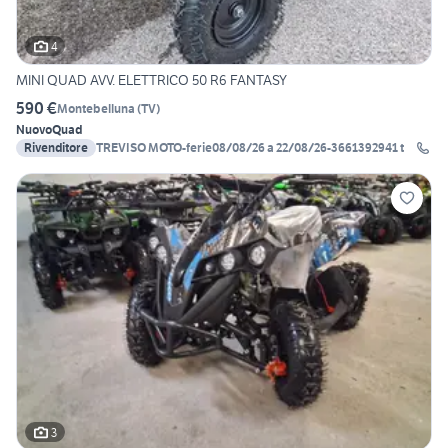
4
MINI QUAD AVV. ELETTRICO 50 R6 FANTASY
590 €
Montebelluna
(
TV
)
Nuovo
Quad
Rivenditore
TREVISO MOTO-ferie08/08/26 a 22/08/26-3661392941 t
3