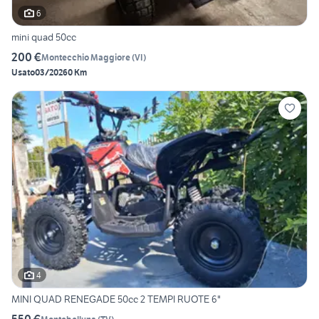
6
mini quad 50cc
200 €
Montecchio Maggiore
(
VI
)
Usato
03/2026
0 Km
4
MINI QUAD RENEGADE 50cc 2 TEMPI RUOTE 6"