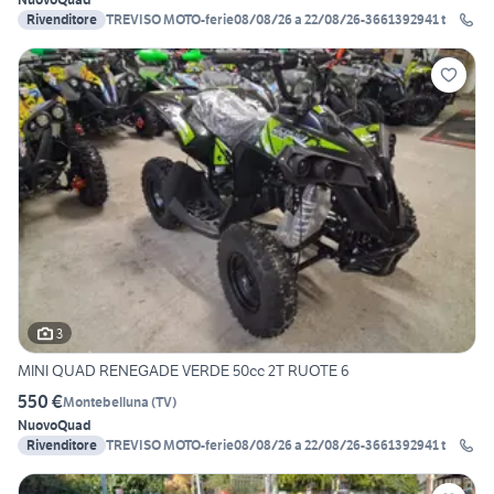
Rivenditore
TREVISO MOTO-ferie08/08/26 a 22/08/26-3661392941 t
3
MINI QUAD RENEGADE VERDE 50cc 2T RUOTE 6
550 €
Montebelluna
(
TV
)
Nuovo
Quad
Rivenditore
TREVISO MOTO-ferie08/08/26 a 22/08/26-3661392941 t