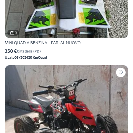
3
MINI QUAD A BENZINA – PARI AL NUOVO
350 €
Cittadella
(
PD
)
Usato
03/2024
20 Km
Quad