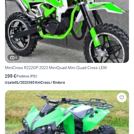
6
MiniCross R222GP 2023 MiniQuad Mini Quad Cross LEM
199 €
Padova
(
PD
)
Usato
01/2023
360 Km
Cross / Enduro