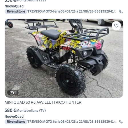
550 €
Montebelluna
(
TV
)
Nuovo
Quad
Rivenditore
TREVISO MOTO-ferie08/08/26 a 22/08/26-3661392941 t
4
MINI QUAD 50 R6 AVV. ELETTRICO HUNTER
580 €
Montebelluna
(
TV
)
Nuovo
Quad
Rivenditore
TREVISO MOTO-ferie08/08/26 a 22/08/26-3661392941 t