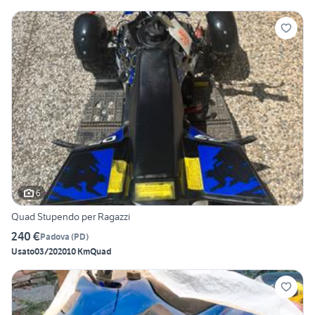
6
Quad Stupendo per Ragazzi
240 €
Padova
(
PD
)
Usato
03/2020
10 Km
Quad