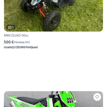
5
MINI QUAD 50cc
500 €
Vicenza
(
VI
)
Usato
12/2024
50 Km
Quad