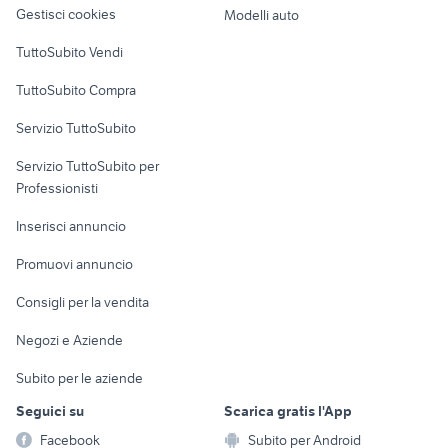
altro
Gestisci cookies
Modelli auto
Case vacanza
TuttoSubito Vendi
Uffici e Locali
TuttoSubito Compra
commerciali
Servizio TuttoSubito
elettronica
per la casa e la
sports e hobby
Servizio TuttoSubito per
persona
Informatica
Animali
Professionisti
Arredamento e
Console e
Accessori per
Casalinghi
Inserisci annuncio
Videogiochi
animali
Elettrodomestici
Promuovi annuncio
Audio/Video
Musica e Film
Giardino e Fai da te
Consigli per la vendita
Fotografia
Libri e Riviste
Abbigliamento e
Negozi e Aziende
Telefonia
Strumenti Musicali
Accessori
Subito per le aziende
Sports
Tutto per i bambini
Seguici su
Scarica gratis l'App
Biciclette
Facebook
Subito per Android