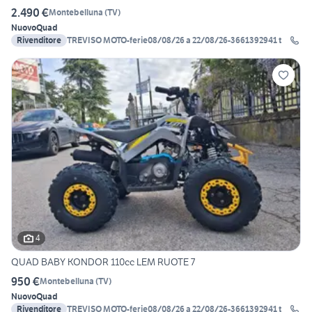
2.490 €
Montebelluna
(
TV
)
Nuovo
Quad
Rivenditore
TREVISO MOTO-ferie08/08/26 a 22/08/26-3661392941 t
4
QUAD BABY KONDOR 110cc LEM RUOTE 7
950 €
Montebelluna
(
TV
)
Nuovo
Quad
Rivenditore
TREVISO MOTO-ferie08/08/26 a 22/08/26-3661392941 t