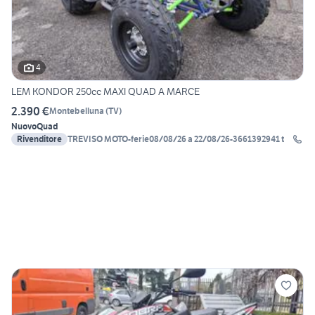
4
LEM KONDOR 250cc MAXI QUAD A MARCE
2.390 €
Montebelluna
(
TV
)
Nuovo
Quad
Rivenditore
TREVISO MOTO-ferie08/08/26 a 22/08/26-3661392941 t