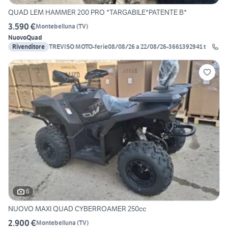
QUAD LEM HAMMER 200 PRO *TARGABILE*PATENTE B*
3.590 €
Montebelluna
(
TV
)
Nuovo
Quad
Rivenditore
TREVISO MOTO-ferie08/08/26 a 22/08/26-3661392941 t
6
NUOVO MAXI QUAD CYBERROAMER 250cc
2.900 €
Montebelluna
(
TV
)