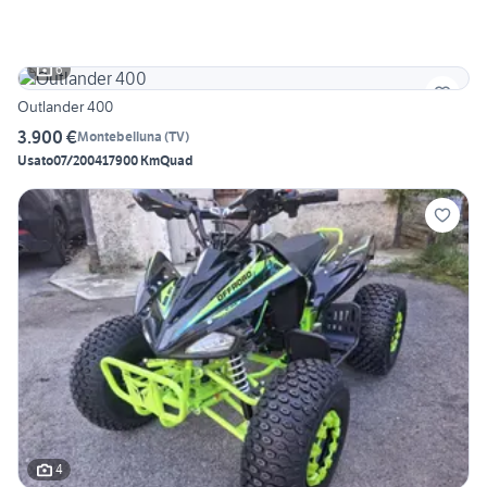
6
Outlander 400
3.900 €
Montebelluna
(
TV
)
Usato
07/2004
17900 Km
Quad
4