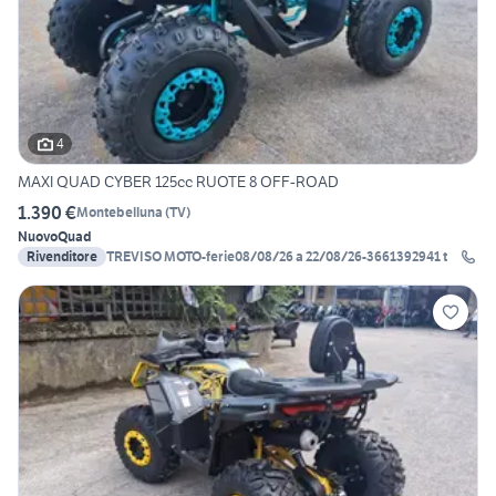
4
MAXI QUAD CYBER 125cc RUOTE 8 OFF-ROAD
1.390 €
Montebelluna
(
TV
)
Nuovo
Quad
Rivenditore
TREVISO MOTO-ferie08/08/26 a 22/08/26-3661392941 t