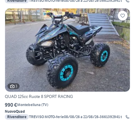
Rivenditore
TREVISO MOTO-ferie08/08/26 a 22/08/26-3661392941 t
3
QUAD 125cc Ruote 8 SPORT RACING
990 €
Montebelluna
(
TV
)
Nuovo
Quad
Rivenditore
TREVISO MOTO-ferie08/08/26 a 22/08/26-3661392941 t