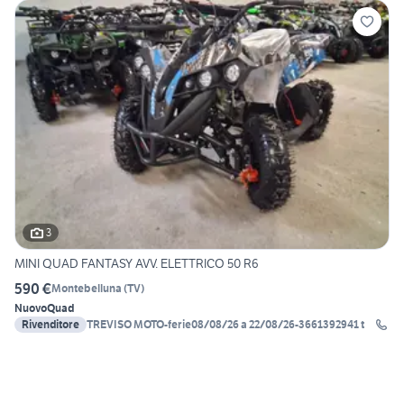
3
MINI QUAD FANTASY AVV. ELETTRICO 50 R6
590 €
Montebelluna
(
TV
)
Nuovo
Quad
Rivenditore
TREVISO MOTO-ferie08/08/26 a 22/08/26-3661392941 t