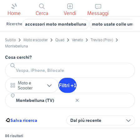
Home
Cerca
Vendi
Messaggi
accessori moto montebelluna
moto usate colle umbe
Ricerche
Subito
Moto e scooter
Quad
Veneto
Treviso (Prov)
Montebelluna
Cosa cerchi?
Moto e
Filtri +1
Scooter
Salva ricerca
Dal più recente
86 risultati