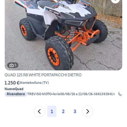
5
QUAD 125 R8 WHITE PORTAPACCHI DIETRO
1.250 €
Montebelluna
(
TV
)
Nuovo
Quad
Rivenditore
TREVISO MOTO-ferie08/08/26 a 22/08/26-3661392941 t
1
2
3