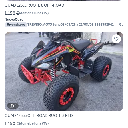
QUAD 125cc RUOTE 8 OFF-ROAD
1.150 €
Montebelluna
(
TV
)
Nuovo
Quad
Rivenditore
TREVISO MOTO-ferie08/08/26 a 22/08/26-3661392941 t
4
QUAD 125cc OFF-ROAD RUOTE 8 RED
1.150 €
Montebelluna
(
TV
)