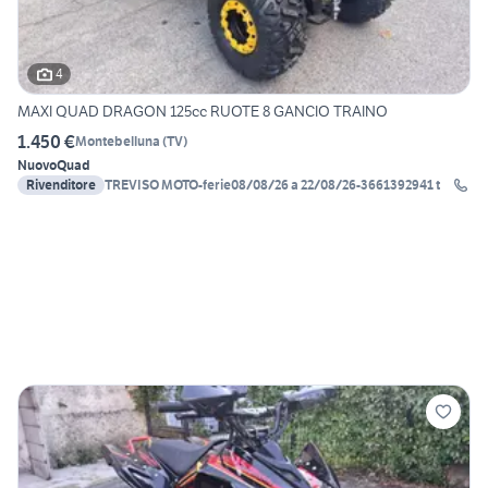
4
MAXI QUAD DRAGON 125cc RUOTE 8 GANCIO TRAINO
1.450 €
Montebelluna
(
TV
)
Nuovo
Quad
Rivenditore
TREVISO MOTO-ferie08/08/26 a 22/08/26-3661392941 t