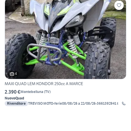
4
MAXI QUAD LEM KONDOR 250cc A MARCE
2.390 €
Montebelluna
(
TV
)
Nuovo
Quad
Rivenditore
TREVISO MOTO-ferie08/08/26 a 22/08/26-3661392941 t