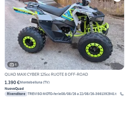
4
QUAD MAXI CYBER 125cc RUOTE 8 OFF-ROAD
1.390 €
Montebelluna
(
TV
)
Nuovo
Quad
Rivenditore
TREVISO MOTO-ferie08/08/26 a 22/08/26-3661392941 t