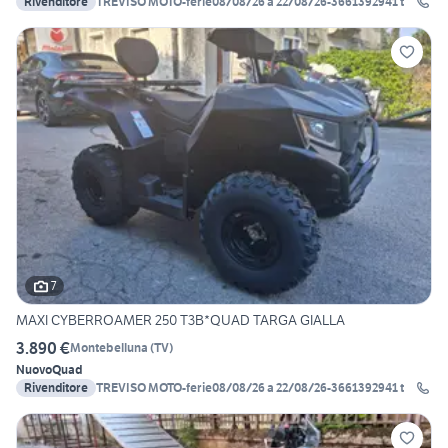
Rivenditore
TREVISO MOTO-ferie08/08/26 a 22/08/26-3661392941 t
7
MAXI CYBERROAMER 250 T3B*QUAD TARGA GIALLA
3.890 €
Montebelluna
(
TV
)
Nuovo
Quad
Rivenditore
TREVISO MOTO-ferie08/08/26 a 22/08/26-3661392941 t