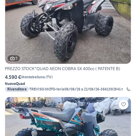
5
PREZZO STOCK*QUAD AEON COBRA SX 400cc ( PATENTE B)
4.590 €
Montebelluna
(
TV
)
Nuovo
Quad
Rivenditore
TREVISO MOTO-ferie08/08/26 a 22/08/26-3661392941 t