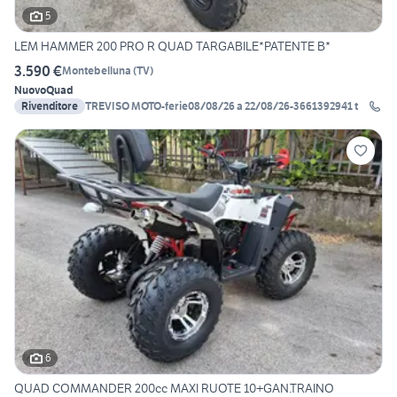
5
LEM HAMMER 200 PRO R QUAD TARGABILE*PATENTE B*
3.590 €
Montebelluna
(
TV
)
Nuovo
Quad
Rivenditore
TREVISO MOTO-ferie08/08/26 a 22/08/26-3661392941 t
6
QUAD COMMANDER 200cc MAXI RUOTE 10+GAN.TRAINO