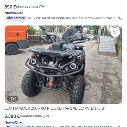
590 €
Montebelluna
(
TV
)
Nuovo
Quad
Rivenditore
TREVISO MOTO-ferie08/08/26 a 22/08/26-3661392941 t
5
LEM HAMMER 200 PRO R QUAD TARGABILE*PATENTE B*
3.590 €
Montebelluna
(
TV
)
Nuovo
Quad