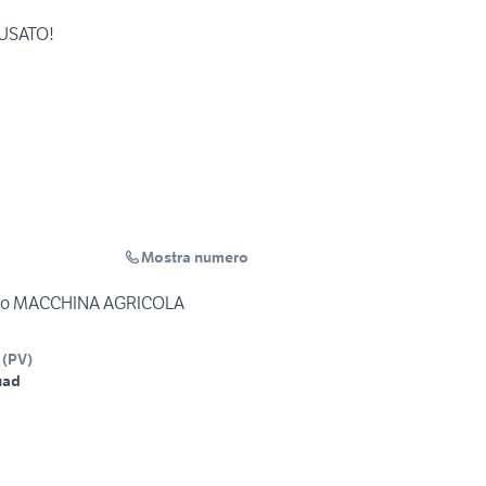
 USATO!
Mostra numero
zato MACCHINA AGRICOLA
(
PV
)
uad