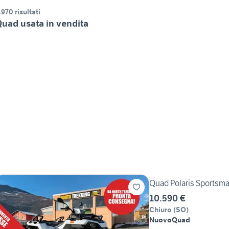
.970 risultati
uad usata in vendita
Quad Polaris Sportsm
10.590 €
Chiuro
(
SO
)
Nuovo
Quad