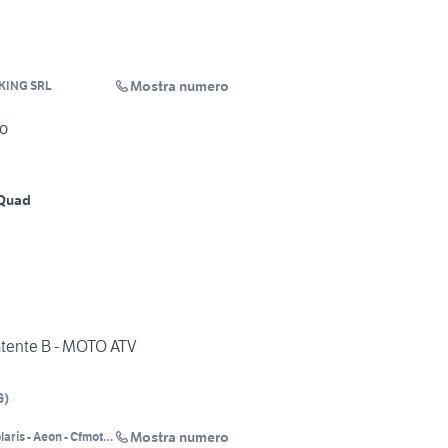
Mostra numero
KING SRL
vo
Quad
tente B - MOTO ATV
G
)
Mostra numero
ris - Aeon - Cfmoto