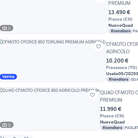
PREMIUM
13.490 €
Piasco
(
CN
)
Nuovo
Quad
11
Rivenditore
PA
CFMOTO CFOR
AGRICOLO
10.200 €
Frossasco
(
TO
)
Usato
05/2025
Vetrina
Rivenditore
QU
QUAD CFMOTO C
PREMIUM
11.990 €
Piasco
(
CN
)
Nuovo
Quad
12
Rivenditore
PAOLET