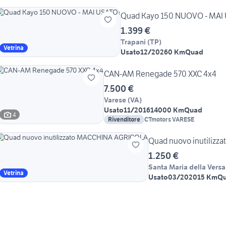
- Goes
Quad Kayo 150 NUOVO - MAI
1.399 €
Trapani
(
TP
)
Vetrina
Usato
12/2026
0 Km
Quad
CAN-AM Renegade 570 XXC 4x4
7.500 €
Varese
(
VA
)
Usato
11/2016
14000 Km
Quad
4
Rivenditore
CTmotors VARESE
Quad nuovo inutiliz
1.250 €
Santa Maria della Versa
Vetrina
Usato
03/2020
15 Km
Q