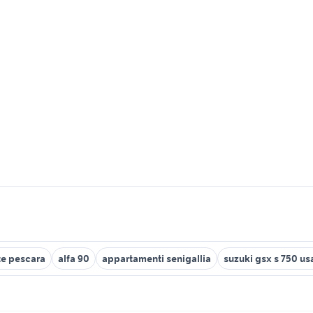
te pescara
alfa 90
appartamenti senigallia
suzuki gsx s 750 us