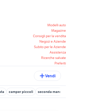
Modelli auto
Magazine
Consigli per la vendita
Negozi e Aziende
Subito per le Aziende
Assistenza
Ricerche salvate
Preferiti
Vendi
ata
camper piccoli
seconda mano Terrasini
cani da caccia in 