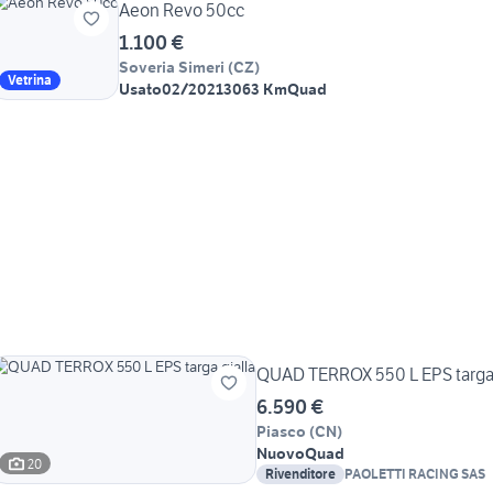
Aeon Revo 50cc
1.100 €
Soveria Simeri
(
CZ
)
Vetrina
Usato
02/2021
3063 Km
Quad
QUAD TERROX 550 L EPS targa 
6.590 €
Piasco
(
CN
)
Nuovo
Quad
20
Rivenditore
PAOLETTI RACING SAS