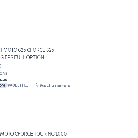
FMOTO 625 CFORCE 625
G EPS FULL OPTION
€
CN
)
uad
Mostra numero
ore
PAOLETTI
RACING SAS
FMOTO CFORCE TOURING 1000