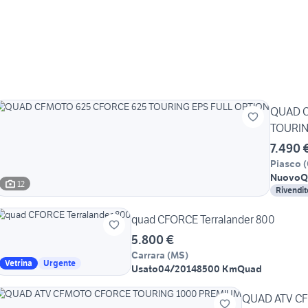
QUAD C
TOURIN
7.490 
Piasco
(
Nuovo
Q
12
Rivendit
quad CFORCE Terralander 800
5.800 €
Carrara
(
MS
)
Vetrina
Urgente
Usato
04/2014
8500 Km
Quad
QUAD ATV C