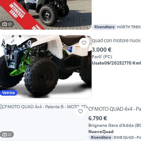
10
Rivenditore
NORTH TREK
quad con motore nuo
3.000 €
Forli'
(
FC
)
Usato
09/2025
2770 Km
Vetrina
CFMOTO QUAD 4x4 - Pa
6.790 €
Brignano Gera d'Adda
(
B
Nuovo
Quad
12
Rivenditore
DMB QUAD - Pola