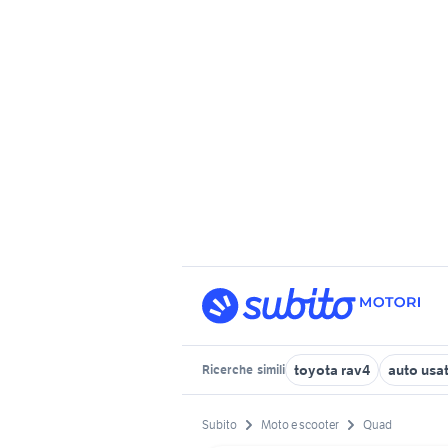
toyota rav4
auto usa
Ricerche
simili
Subito
Moto e scooter
Quad