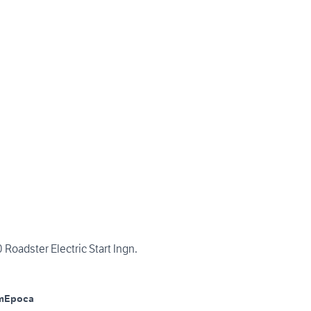
Norton Commando 750 Roadster Electric Start Ingn.
m
Epoca