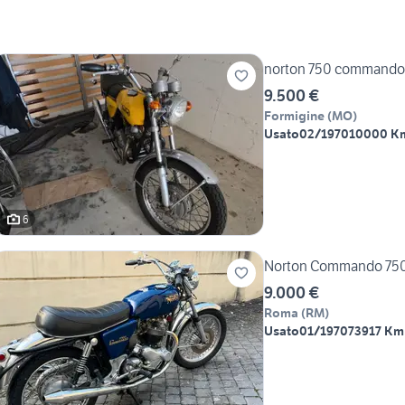
norton 750 commando
9.500 €
Formigine
(
MO
)
Usato
02/1970
10000 K
6
Norton Commando 750
9.000 €
Roma
(
RM
)
Usato
01/1970
73917 Km