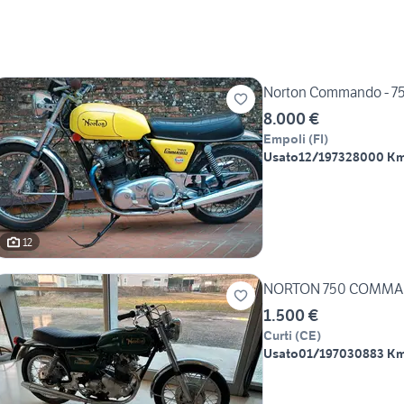
Norton Commando - 7
8.000 €
Empoli
(
FI
)
Usato
12/1973
28000 K
12
NORTON 750 COMMA
1.500 €
Curti
(
CE
)
Usato
01/1970
30883 K