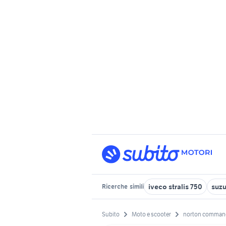
iveco stralis 750
suzu
Ricerche
simili
Subito
Moto e scooter
norton comman