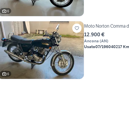
6
Moto Norton Comma 
12.900 €
Ancona
(
AN
)
Usato
07/1960
40217 K
6