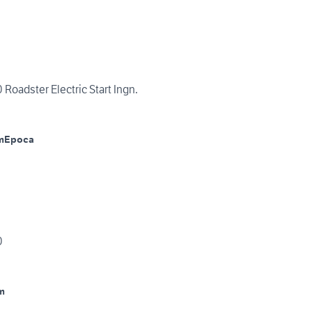
Norton Commando 750 Roadster Electric Start Ingn.
m
Epoca
0
m