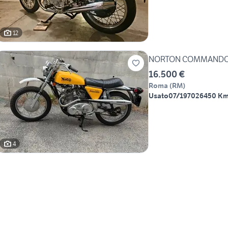
12
NORTON COMMANDO 
16.500 €
Roma
(
RM
)
Usato
07/1970
26450 K
4