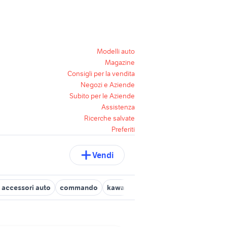
Modelli auto
Magazine
Consigli per la vendita
Negozi e Aziende
Subito per le Aziende
Assistenza
Ricerche salvate
Preferiti
Vendi
g accessori auto
commando
kawasaki z2 750 rs
suzuki gsx r 7