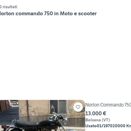
0 risultati
orton commando 750 in Moto e scooter
13.000 €
Bolsena
(
VT
)
Usato
01/1970
20000 K