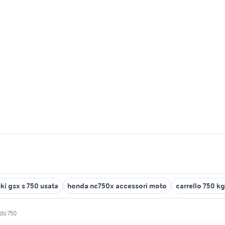
ki gsx s 750 usata
honda nc750x accessori moto
carrello 750 k
do 750