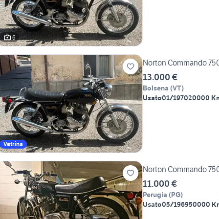
6
13.000 €
Bolsena
(
VT
)
Usato
01/1970
20000 K
Vetrina
Norton Commando 75
11.000 €
Perugia
(
PG
)
Usato
05/1969
50000 K