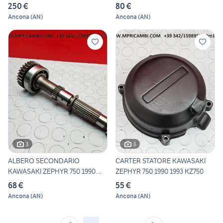
250 €
80 €
Ancona
(
AN
)
Ancona
(
AN
)
3
3
ALBERO SECONDARIO
CARTER STATORE KAWASAKI
KAWASAKI ZEPHYR 750 1990
ZEPHYR 750 1990 1993 KZ750
1993 KZ
68 €
55 €
Ancona
(
AN
)
Ancona
(
AN
)