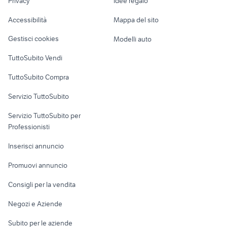
Privacy
Idee regalo
Garage e box
moto usate rottofreno
accessori mitsubishi pajero
Caravan e Camper
Accessibilità
Mappa del sito
Loft, mansarde e
Veicoli commerciali
altro
Gestisci cookies
Modelli auto
Case vacanza
TuttoSubito Vendi
Uffici e Locali
TuttoSubito Compra
commerciali
Servizio TuttoSubito
elettronica
per la casa e la
sports e hobby
Servizio TuttoSubito per
persona
Informatica
Animali
Professionisti
Arredamento e
Console e
Accessori per
Casalinghi
Inserisci annuncio
Videogiochi
animali
Elettrodomestici
Promuovi annuncio
Audio/Video
Musica e Film
Giardino e Fai da te
Consigli per la vendita
Fotografia
Libri e Riviste
Abbigliamento e
Negozi e Aziende
Telefonia
Strumenti Musicali
Accessori
Subito per le aziende