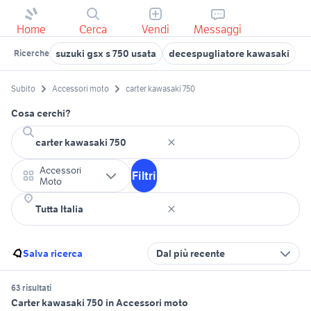
Home
Cerca
Vendi
Messaggi
suzuki gsx s 750 usata
decespugliatore kawasaki
k
Ricerche
Subito
Accessori moto
carter kawasaki 750
Cosa cerchi?
Accessori
Filtri
Moto
Salva ricerca
Dal più recente
63 risultati
Carter kawasaki 750 in Accessori moto