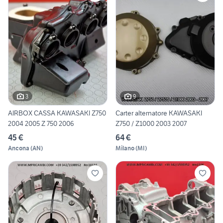
3
9
AIRBOX CASSA KAWASAKI Z750
Carter alternatore KAWASAKI
2004 2005 Z 750 2006
Z750 / Z1000 2003 2007
45 €
64 €
Ancona
(
AN
)
Milano
(
MI
)