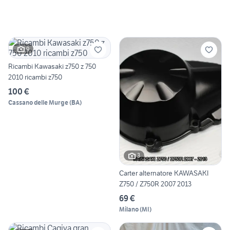
9
Ricambi Kawasaki z750 z 750
2010 ricambi z750
100 €
Cassano delle Murge
(
BA
)
3
Carter alternatore KAWASAKI
Z750 / Z750R 2007 2013
69 €
Milano
(
MI
)