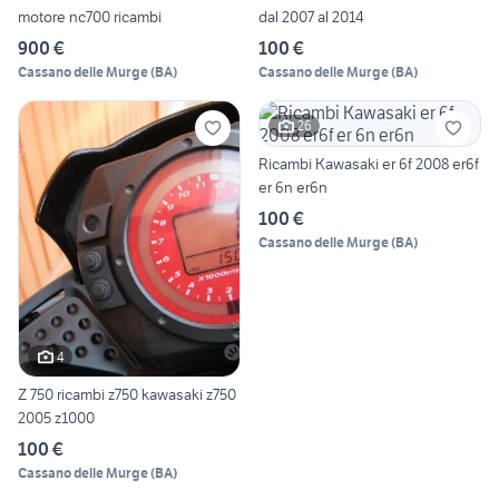
motore nc700 ricambi
dal 2007 al 2014
900 €
100 €
Cassano delle Murge
(
BA
)
Cassano delle Murge
(
BA
)
26
Ricambi Kawasaki er 6f 2008 er6f
er 6n er6n
100 €
Cassano delle Murge
(
BA
)
4
Z 750 ricambi z750 kawasaki z750
2005 z1000
100 €
Cassano delle Murge
(
BA
)