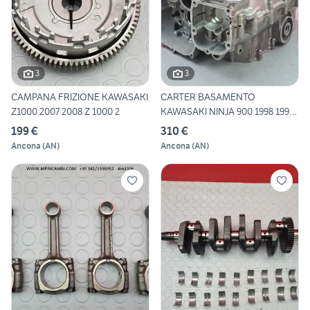
3
3
CAMPANA FRIZIONE KAWASAKI
CARTER BASAMENTO
Z1000 2007 2008 Z 1000 2
KAWASAKI NINJA 900 1998 1999
ZX-9
199 €
310 €
Ancona
(
AN
)
Ancona
(
AN
)