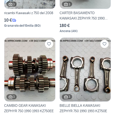
3
3
ricambi Kawasaki z 750 del 2008
CARTER BASAMENTO
KAWASAKI ZEPHYR 750 1990
10 €
1993 KZ7
180 €
Granarolo dell'Emilia
(
BO
)
Ancona
(
AN
)
3
3
CAMBIO GEAR KAWASAKI
BIELLE BIELLA KAWASAKI
ZEPHYR 750 1990 1993 KZ750EE
ZEPHYR 750 1990 1993 KZ750E