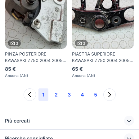
3
3
PINZA POSTERIORE
PIASTRA SUPERIORE
KAWASAKI Z750 2004 2005 Z
KAWASAKI Z750 2004 2005 Z
750 200
750 20
85 €
65 €
Ancona
(
AN
)
Ancona
(
AN
)
1
2
3
4
5
Più cercati
Correlati
Richerche simili
Suggerimenti
Ricerche consigliate