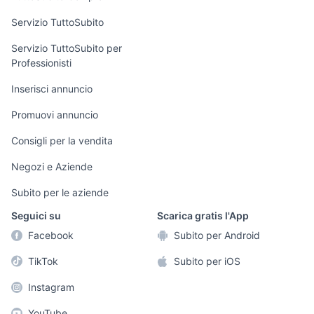
commerciali
Servizio TuttoSubito
elettronica
per la casa e la
sports e hobby
Servizio TuttoSubito per
persona
Professionisti
Informatica
Animali
Arredamento e
Inserisci annuncio
Console e
Accessori per
Casalinghi
Videogiochi
animali
Promuovi annuncio
Elettrodomestici
Audio/Video
Musica e Film
Consigli per la vendita
Giardino e Fai da
Fotografia
Libri e Riviste
te
Negozi e Aziende
Telefonia
Strumenti Musicali
Abbigliamento e
Subito per le aziende
Accessori
Sports
Seguici su
Scarica gratis l'App
Tutto per i bambini
Facebook
Subito per Android
Biciclette
TikTok
Subito per iOS
Collezionismo
Instagram
YouTube