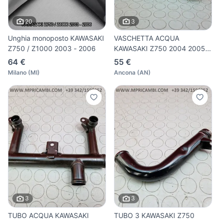
20
3
Unghia monoposto KAWASAKI
VASCHETTA ACQUA
Z750 / Z1000 2003 - 2006
KAWASAKI Z750 2004 2005 Z
750 2006
64 €
55 €
Milano
(
MI
)
Ancona
(
AN
)
3
3
TUBO ACQUA KAWASAKI
TUBO 3 KAWASAKI Z750