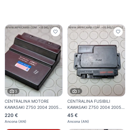
3
3
CENTRALINA MOTORE
CENTRALINA FUSIBILI
KAWASAKI Z750 2004 2005 Z
KAWASAKI Z750 2004 2005 Z
750 20
750
220 €
45 €
Ancona
(
AN
)
Ancona
(
AN
)