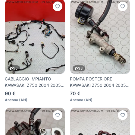
3
3
CABLAGGIO IMPIANTO
POMPA POSTERIORE
KAWASAKI Z750 2004 2005 Z
KAWASAKI Z750 2004 2005 Z
750 2
750 200
90 €
70 €
Ancona
(
AN
)
Ancona
(
AN
)