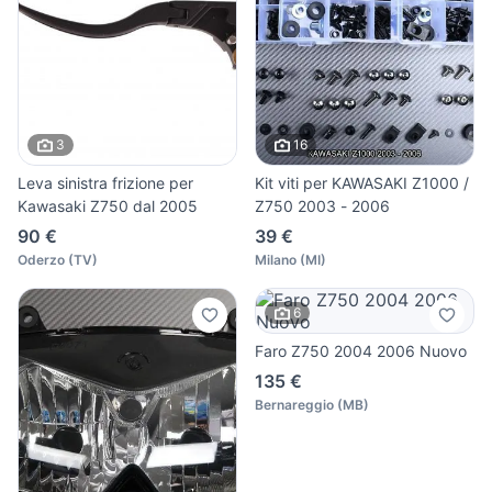
3
16
Leva sinistra frizione per
Kit viti per KAWASAKI Z1000 /
Kawasaki Z750 dal 2005
Z750 2003 - 2006
90 €
39 €
Oderzo
(
TV
)
Milano
(
MI
)
6
Faro Z750 2004 2006 Nuovo
135 €
Bernareggio
(
MB
)