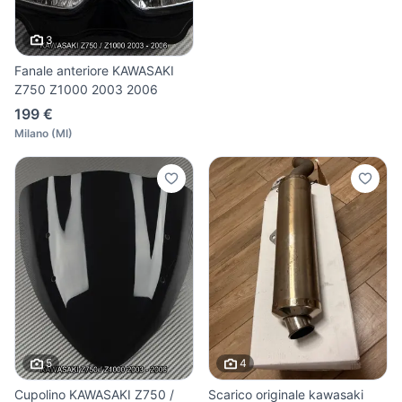
3
Fanale anteriore KAWASAKI
Z750 Z1000 2003 2006
199 €
Milano
(
MI
)
5
4
Cupolino KAWASAKI Z750 /
Scarico originale kawasaki