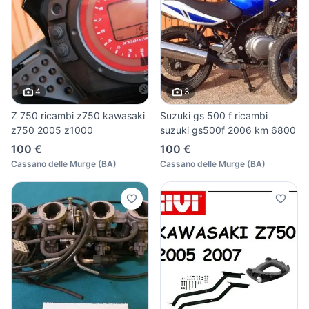
4
3
Z 750 ricambi z750 kawasaki
Suzuki gs 500 f ricambi
z750 2005 z1000
suzuki gs500f 2006 km 6800
100 €
100 €
Cassano delle Murge
(
BA
)
Cassano delle Murge
(
BA
)