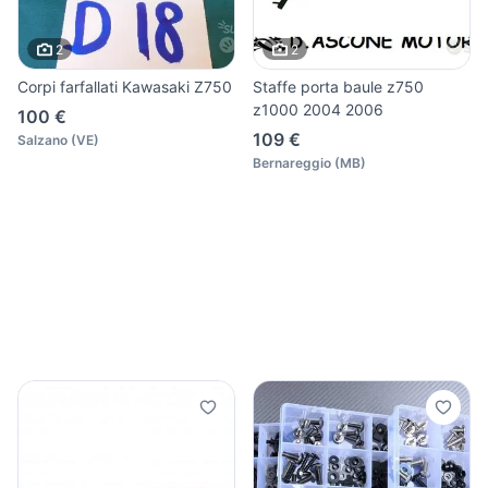
2
2
Corpi farfallati Kawasaki Z750
Staffe porta baule z750
z1000 2004 2006
100 €
109 €
Salzano
(
VE
)
Bernareggio
(
MB
)