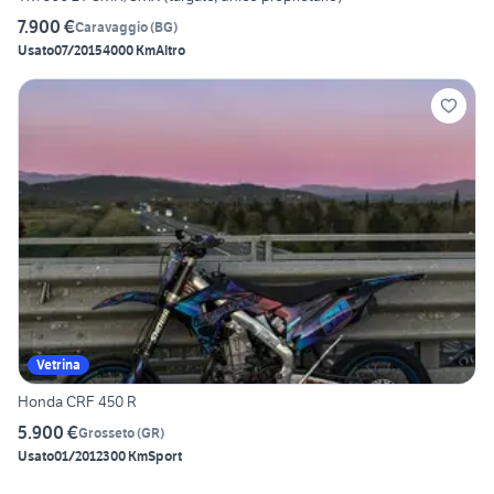
7.900 €
Caravaggio
(
BG
)
Usato
07/2015
4000 Km
Altro
Vetrina
Honda CRF 450 R
5.900 €
Grosseto
(
GR
)
Usato
01/2012
300 Km
Sport