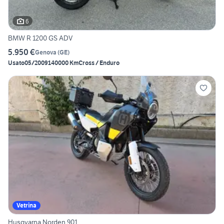
6
BMW R 1200 GS ADV
5.950 €
Genova
(
GE
)
Usato
05/2009
140000 Km
Cross / Enduro
Vetrina
Husqvarna Norden 901