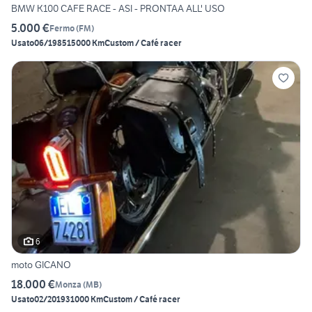
BMW K100 CAFE RACE - ASI - PRONTAA ALL' USO
5.000 €
Fermo
(
FM
)
Usato
06/1985
15000 Km
Custom / Café racer
6
moto GICANO
18.000 €
Monza
(
MB
)
Usato
02/2019
31000 Km
Custom / Café racer