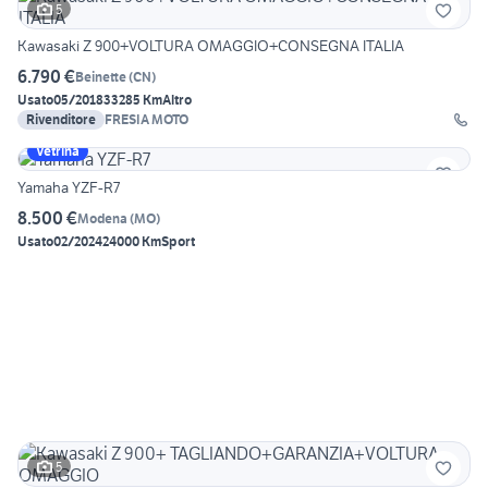
5
Kawasaki Z 900+VOLTURA OMAGGIO+CONSEGNA ITALIA
6.790 €
Beinette
(
CN
)
Usato
05/2018
33285 Km
Altro
Rivenditore
FRESIA MOTO
Vetrina
Yamaha YZF-R7
8.500 €
Modena
(
MO
)
Usato
02/2024
24000 Km
Sport
5