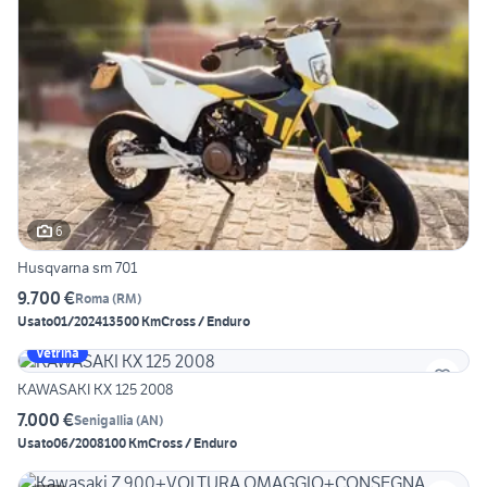
6
Husqvarna sm 701
9.700 €
Roma
(
RM
)
Usato
01/2024
13500 Km
Cross / Enduro
Vetrina
KAWASAKI KX 125 2008
7.000 €
Senigallia
(
AN
)
Usato
06/2008
100 Km
Cross / Enduro