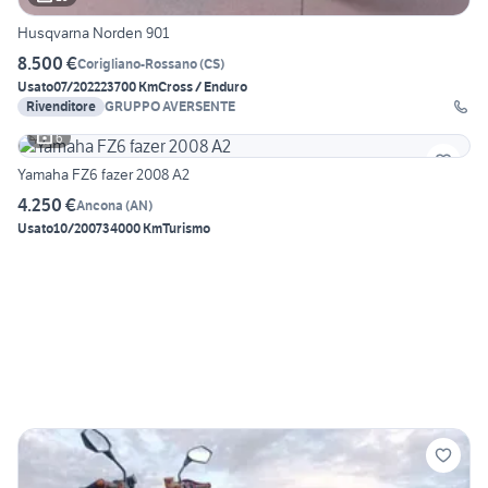
Husqvarna Norden 901
8.500 €
Corigliano-Rossano
(
CS
)
Usato
07/2022
23700 Km
Cross / Enduro
Rivenditore
GRUPPO AVERSENTE
6
Yamaha FZ6 fazer 2008 A2
4.250 €
Ancona
(
AN
)
Usato
10/2007
34000 Km
Turismo