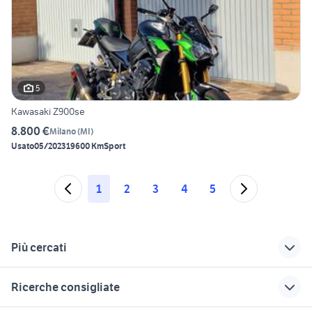
5
Kawasaki Z900se
8.800 €
Milano
(
MI
)
Usato
05/2023
19600 Km
Sport
1
2
3
4
5
Più cercati
Correlati
Richerche simili
Suggerimenti
Ricerche consigliate
moto enduro 125
pinza freno anteriore
pompa freno braking