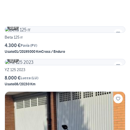
4
Beta 125 rr
4.300 €
Pavia
(
PV
)
Usato
01/2019
5000 Km
Cross / Enduro
6
YZ 125 2023
8.000 €
Lucca
(
LU
)
Usato
08/2023
0 Km