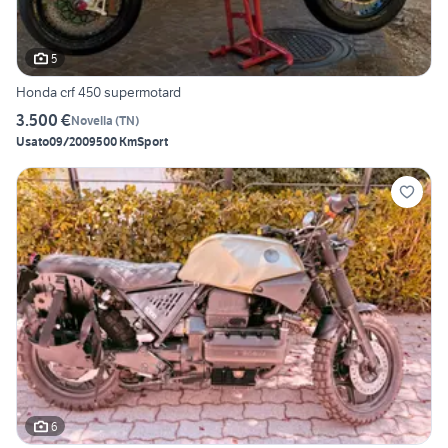
5
Honda crf 450 supermotard
3.500 €
Novella
(
TN
)
Usato
09/2009
500 Km
Sport
6