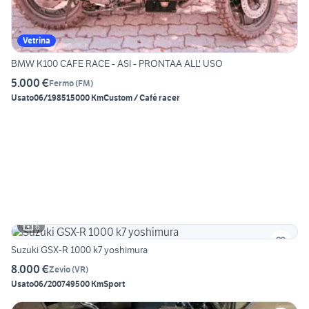
Vetrina
BMW K100 CAFE RACE - ASI - PRONTAA ALL' USO
5.000 €
Fermo
(
FM
)
Usato
06/1985
15000 Km
Custom / Café racer
6
Suzuki GSX-R 1000 k7 yoshimura
8.000 €
Zevio
(
VR
)
Usato
06/2007
49500 Km
Sport