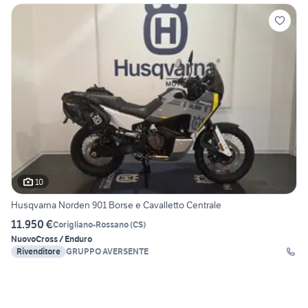
10
Husqvarna Norden 901 Borse e Cavalletto Centrale
11.950 €
Corigliano-Rossano
(
CS
)
Nuovo
Cross / Enduro
Rivenditore
GRUPPO AVERSENTE