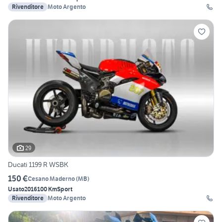
Rivenditore
Moto Argento
29
Ducati 1199 R WSBK
150 €
Cesano Maderno
(
MB
)
Usato
2016
100 Km
Sport
Rivenditore
Moto Argento