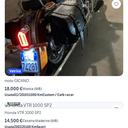
Vetrina
moto GICANO
18.000 €
Monza
(
MB
)
Usato
02/2019
31000 Km
Custom / Café racer
24
Honda VTR 1000 SP2
14.500 €
Cesano Maderno
(
MB
)
Usato
2002
25100 Km
Sport