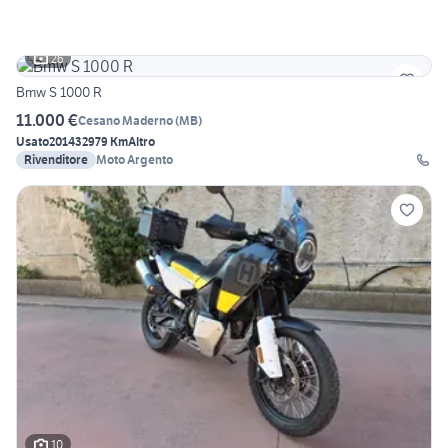
26
Bmw S 1000 R
11.000 €
Cesano Maderno
(
MB
)
Usato
2014
32979 Km
Altro
Rivenditore
Moto Argento
10