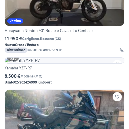
Vetrina
Husqvarna Norden 901 Borse e Cavalletto Centrale
11.950 €
Corigliano-Rossano
(
CS
)
Nuovo
Cross / Enduro
Rivenditore
GRUPPO AVERSENTE
6
Yamaha YZF-R7
8.500 €
Modena
(
MO
)
Usato
02/2024
24000 Km
Sport