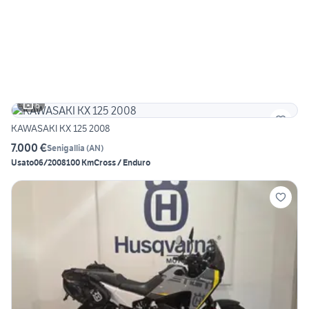
6
KAWASAKI KX 125 2008
7.000 €
Senigallia
(
AN
)
Usato
06/2008
100 Km
Cross / Enduro