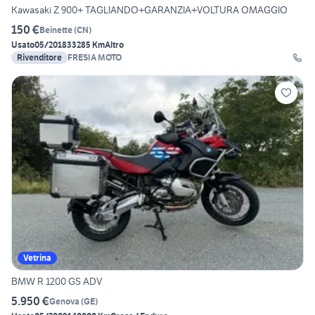
Kawasaki Z 900+ TAGLIANDO+GARANZIA+VOLTURA OMAGGIO
150 €
Beinette
(
CN
)
Usato
05/2018
33285 Km
Altro
Rivenditore
FRESIA MOTO
Vetrina
BMW R 1200 GS ADV
5.950 €
Genova
(
GE
)