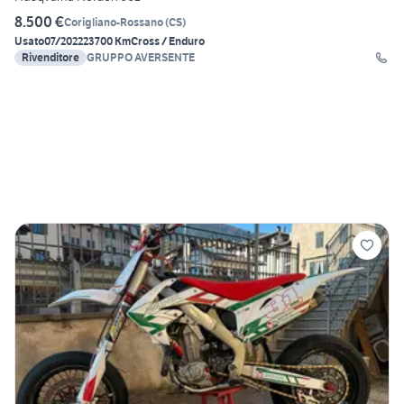
8.500 €
Corigliano-Rossano
(
CS
)
Usato
07/2022
23700 Km
Cross / Enduro
Rivenditore
GRUPPO AVERSENTE