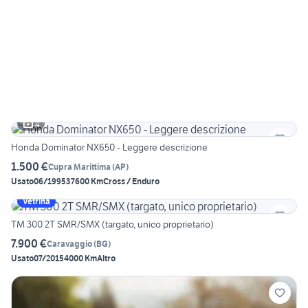
4
Honda Dominator NX650 - Leggere descrizione
1.500 €
Cupra Marittima
(
AP
)
Usato
06/1995
37600 Km
Cross / Enduro
Vetrina
TM 300 2T SMR/SMX (targato, unico proprietario)
7.900 €
Caravaggio
(
BG
)
Usato
07/2015
4000 Km
Altro