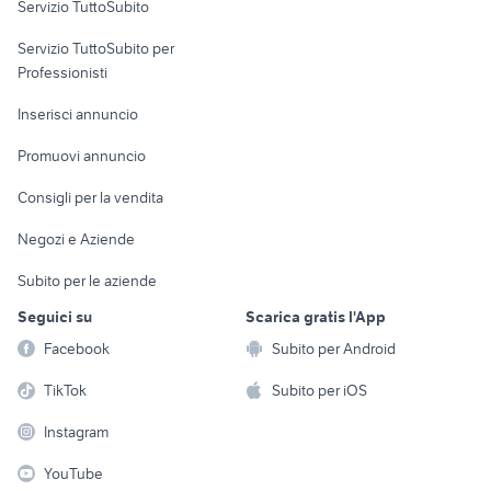
Servizio TuttoSubito
elettronica
per la casa e la
sports e hobby
Servizio TuttoSubito per
persona
Informatica
Animali
Professionisti
Arredamento e
Console e
Accessori per
Casalinghi
Inserisci annuncio
Videogiochi
animali
Elettrodomestici
Promuovi annuncio
Audio/Video
Musica e Film
Giardino e Fai da te
Consigli per la vendita
Fotografia
Libri e Riviste
Abbigliamento e
Negozi e Aziende
Telefonia
Strumenti Musicali
Accessori
Subito per le aziende
Sports
Tutto per i bambini
Seguici su
Scarica gratis l'App
Biciclette
Facebook
Subito per Android
Collezionismo
TikTok
Subito per iOS
Instagram
YouTube