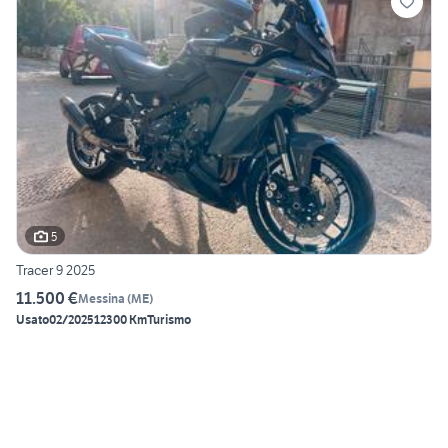
5
Tracer 9 2025
11.500 €
Messina
(
ME
)
Usato
02/2025
12300 Km
Turismo