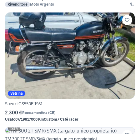
Rivenditore
Moto Argento
Vetrina
Suzuki GS550E 1981
2.300 €
Roccamonfina
(
CE
)
Usato
07/1981
7000 Km
Custom / Café racer
6
TM 300 2T SMR/SMX (targato, unico proprietario)