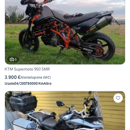
6
KTM Supermoto 950 SMR
3.900 €
Montelupone
(
MC
)
Usato
04/2007
80000 Km
Altro