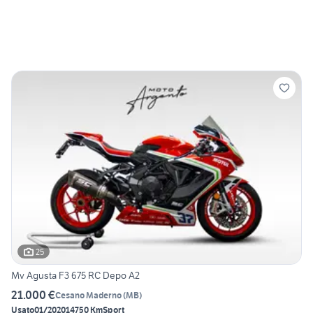
25
Mv Agusta F3 675 RC Depo A2
21.000 €
Cesano Maderno
(
MB
)
Usato
01/2020
14750 Km
Sport