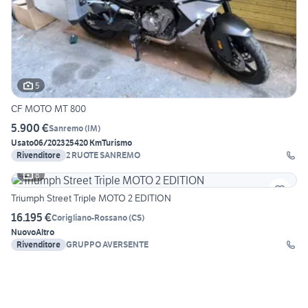
5
CF MOTO MT 800
5.900 €
Sanremo
(
IM
)
Usato
06/2023
25420 Km
Turismo
Rivenditore
2 RUOTE SANREMO
8
Triumph Street Triple MOTO 2 EDITION
16.195 €
Corigliano-Rossano
(
CS
)
Nuovo
Altro
Rivenditore
GRUPPO AVERSENTE