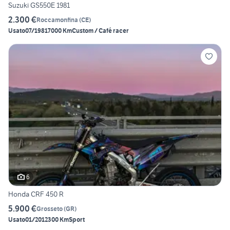
Suzuki GS550E 1981
2.300 €
Roccamonfina
(
CE
)
Usato
07/1981
7000 Km
Custom / Café racer
6
Honda CRF 450 R
5.900 €
Grosseto
(
GR
)
Usato
01/2012
300 Km
Sport