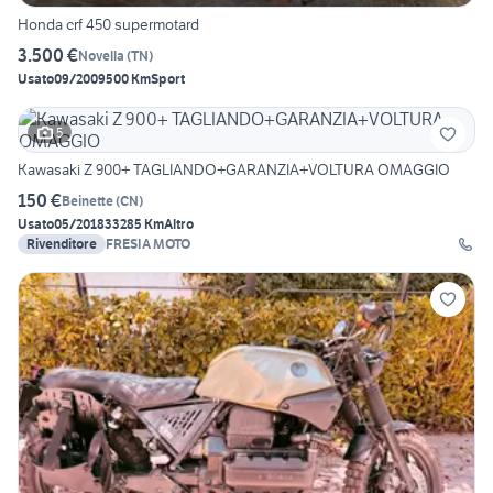
Honda crf 450 supermotard
3.500 €
Novella
(
TN
)
Usato
09/2009
500 Km
Sport
5
Kawasaki Z 900+ TAGLIANDO+GARANZIA+VOLTURA OMAGGIO
150 €
Beinette
(
CN
)
Usato
05/2018
33285 Km
Altro
Rivenditore
FRESIA MOTO