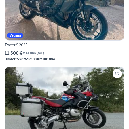
Vetrina
Tracer 9 2025
11.500 €
Messina
(
ME
)
Usato
02/2025
12300 Km
Turismo