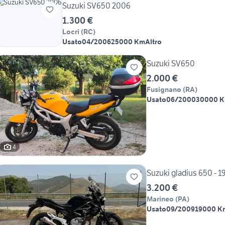
Suzuki SV650 2006
1.300 €
Locri
(
RC
)
Usato
04/2006
25000 Km
Altro
Suzuki SV650
2.000 €
Fusignano
(
RA
)
Usato
06/2000
30000 
4
Suzuki gladius 650 - 
3.200 €
Marineo
(
PA
)
Usato
09/2009
19000 K