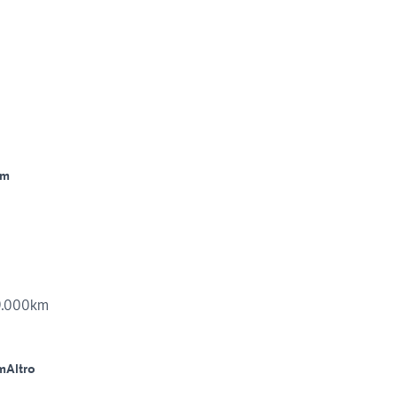
Km
19.000km
m
Altro