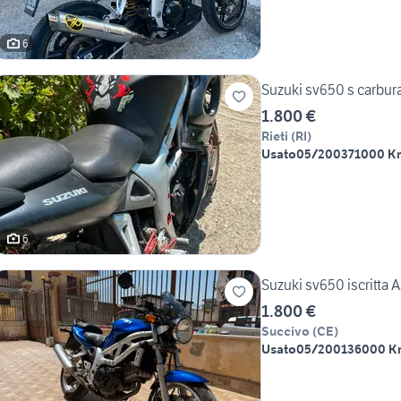
6
Suzuki sv650 s carbura
1.800 €
Rieti
(
RI
)
Usato
05/2003
71000 K
6
Suzuki sv650 iscritta A
1.800 €
Succivo
(
CE
)
Usato
05/2001
36000 K