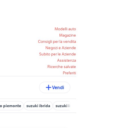
Modelli auto
Magazine
Consigli per la vendita
Negozi e Aziende
Subito per le Aziende
Assistenza
Ricerche salvate
Preferiti
Vendi
to piemonte
suzuki ibrida
suzuki in liguria
spinterogeno suzuki