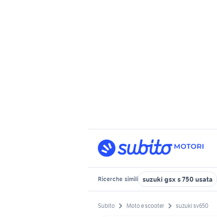
suzuki gsx s 750 usata
Ricerche
simili
Subito
Moto e scooter
suzuki sv650