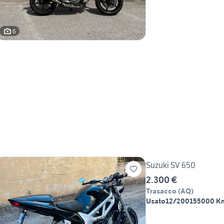
6
Suzuki SV 650
2.300 €
Trasacco
(
AQ
)
Usato
12/2001
55000 K