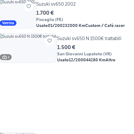
Suzuki sv650 2002
1.700 €
Fiscaglia
(
FE
)
Vetrina
Usato
01/2002
32000 Km
Custom / Café racer
Suzuki sv650 N 1500€ trattabili
1.500 €
San Giovanni Lupatoto
(
VR
)
4
Usato
12/2000
44280 Km
Altro