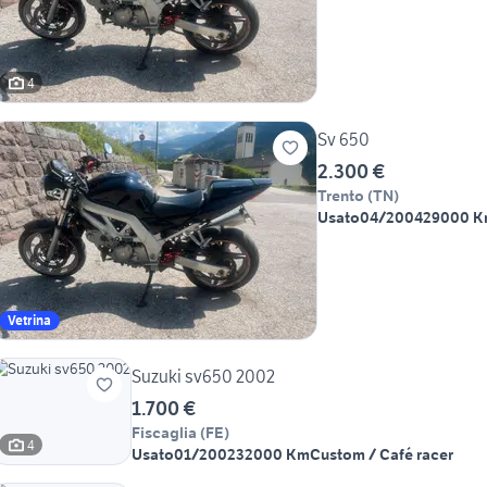
4
Sv 650
2.300 €
Trento
(
TN
)
Usato
04/2004
29000 
Vetrina
Suzuki sv650 2002
1.700 €
Fiscaglia
(
FE
)
4
Usato
01/2002
32000 Km
Custom / Café racer