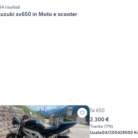
54 risultati
uzuki sv650 in Moto e scooter
Sv 650
2.300 €
Trento
(
TN
)
Usato
04/2004
29000 