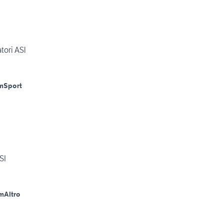
tori ASI
m
Sport
SI
m
Altro