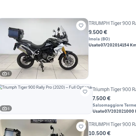
TRIUMPH Tiger 900 Ra
9.500 €
Imola
(
BO
)
Usato
07/2020
14154 K
6
Triumph Tiger 900 Ra
7.500 €
Salsomaggiore Term
6
Usato
07/2020
21000
TRIUMPH Tiger 900 Ra
10.500 €