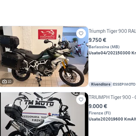
Triumph Tiger 900 RA
9.750 €
Barlassina
(
MB
)
Usato
04/2021
50300 K
10
Rivenditore
ESSEPIMOTO
TRIUMPH Tiger 900 - 
9.000 €
Firenze
(
FI
)
Usato
2020
19600 Km
Al