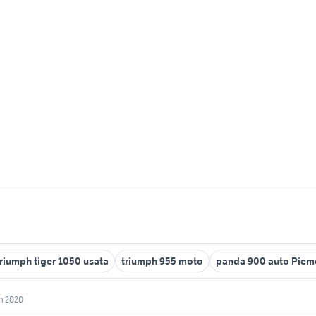
triumph tiger 1050 usata
triumph 955 moto
panda 900 auto Piem
ph 2020