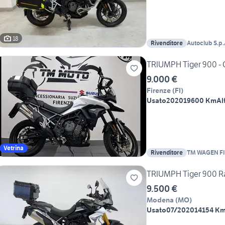
18
Rivenditore
Autoclub S.p.
TRIUMPH Tiger 900 - 
9.000 €
Firenze
(
FI
)
Usato
2020
19600 Km
Al
Vetrina
Rivenditore
TM WAGEN F
TRIUMPH Tiger 900 Ra
9.500 €
Modena
(
MO
)
Usato
07/2020
14154 K