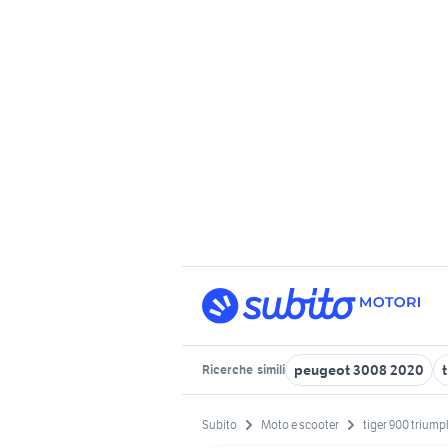
peugeot 3008 2020
Ricerche
simili
Subito
Moto e scooter
tiger 900 trium