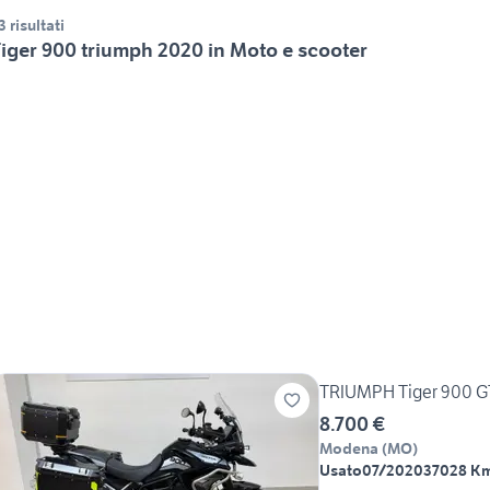
3 risultati
iger 900 triumph 2020 in Moto e scooter
TRIUMPH Tiger 900 G
8.700 €
Modena
(
MO
)
Usato
07/2020
37028 K