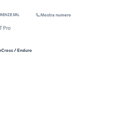
Mostra numero
IRENZE SRL
T Pro
m
Cross / Enduro