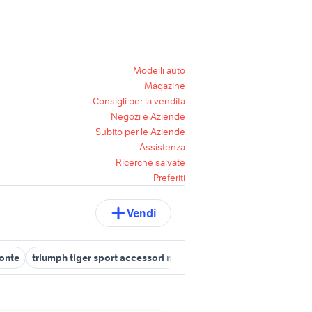
Modelli auto
Magazine
Consigli per la vendita
Negozi e Aziende
Subito per le Aziende
Assistenza
Ricerche salvate
Preferiti
Vendi
onte
triumph tiger sport accessori moto
casco triumph
nikon 