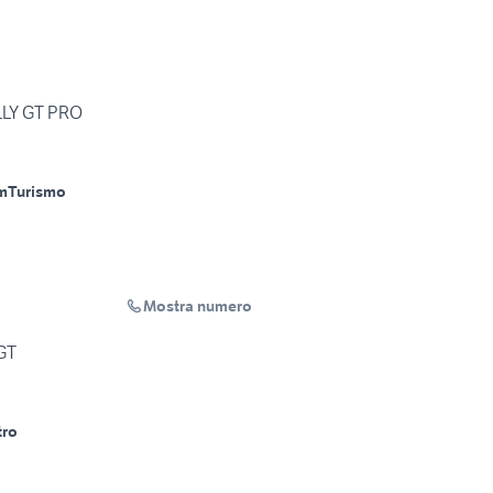
LLY GT PRO
m
Turismo
Mostra numero
GT
tro