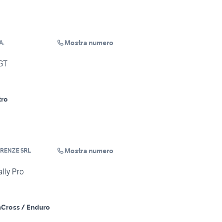
Mostra numero
A.
GT
tro
Mostra numero
IRENZE SRL
lly Pro
m
Cross / Enduro