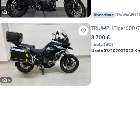
7
Rivenditore
TM WAGEN F
TRIUMPH Tiger 900 G
8.700 €
Imola
(
BO
)
Usato
07/2020
37028 K
6