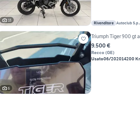
18
Rivenditore
Autoclub S.p.
Triumph Tiger 900 gt 
9.500 €
Recco
(
GE
)
Usato
06/2020
14200 K
6