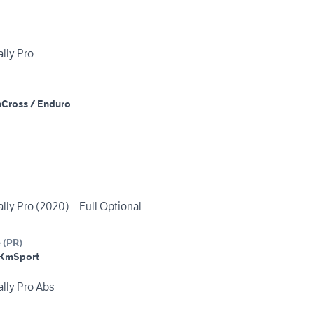
lly Pro
m
Cross / Enduro
lly Pro (2020) – Full Optional
e
(
PR
)
 Km
Sport
lly Pro Abs