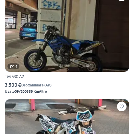
4
TM 530 A2
3.500 €
Grottammare
(
AP
)
Usato
09/2005
85 Km
Altro