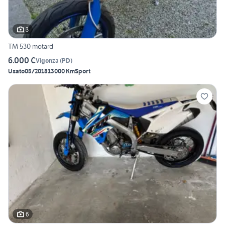
3
TM 530 motard
6.000 €
Vigonza
(
PD
)
Usato
05/2018
13000 Km
Sport
6