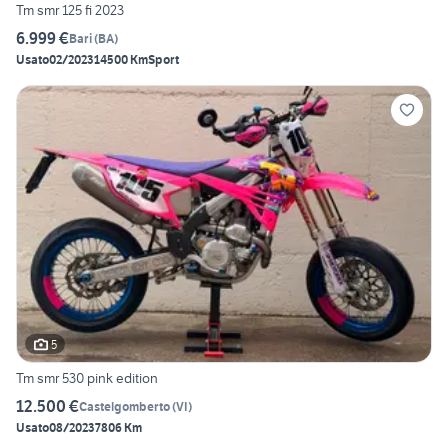
Tm smr 125 fi 2023
6.999 €
Bari
(
BA
)
Usato
02/2023
14500 Km
Sport
5
Tm smr 530 pink edition
12.500 €
Castelgomberto
(
VI
)
Usato
08/2023
7806 Km