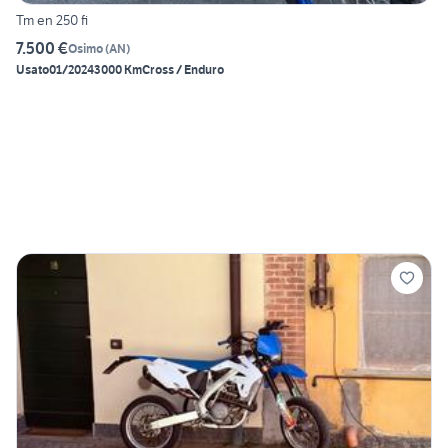
Tm en 250 fi
7.500 €
Osimo
(
AN
)
Usato
01/2024
3000 Km
Cross / Enduro