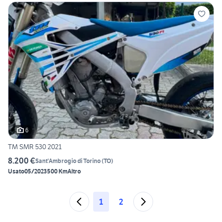
6
TM SMR 530 2021
8.200 €
Sant'Ambrogio di Torino
(
TO
)
Usato
05/2023
500 Km
Altro
1
2