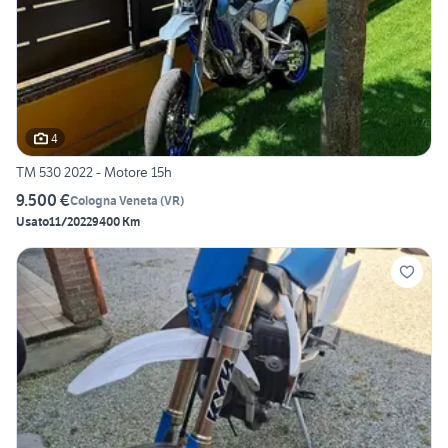
4
TM 530 2022 - Motore 15h
9.500 €
Cologna Veneta
(
VR
)
Usato
11/2022
9400 Km