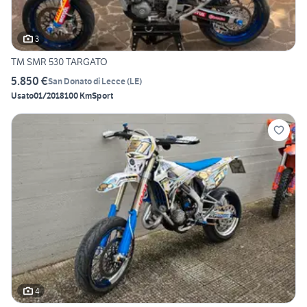
3
TM SMR 530 TARGATO
5.850 €
San Donato di Lecce
(
LE
)
Usato
01/2018
100 Km
Sport
4