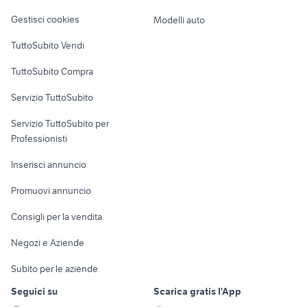
Veicoli commerciali
altro
Gestisci cookies
Modelli auto
Case vacanza
TuttoSubito Vendi
Uffici e Locali
TuttoSubito Compra
commerciali
Servizio TuttoSubito
elettronica
per la casa e la
sports e hobby
Servizio TuttoSubito per
persona
Informatica
Animali
Professionisti
Arredamento e
Console e
Accessori per
Casalinghi
Inserisci annuncio
Videogiochi
animali
Elettrodomestici
Promuovi annuncio
Audio/Video
Musica e Film
Giardino e Fai da te
Consigli per la vendita
Fotografia
Libri e Riviste
Abbigliamento e
Negozi e Aziende
Telefonia
Strumenti Musicali
Accessori
Subito per le aziende
Sports
Tutto per i bambini
Seguici su
Scarica gratis l'App
Biciclette