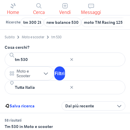
Home
Cerca
Vendi
Messaggi
tm 300 2t
new balance 530
moto TM Racing 125 En
Ricerche
Subito
Moto e scooter
tm 530
Cosa cerchi?
Moto e
Filtri
Scooter
Salva ricerca
Dal più recente
58 risultati
Tm 530 in Moto e scooter