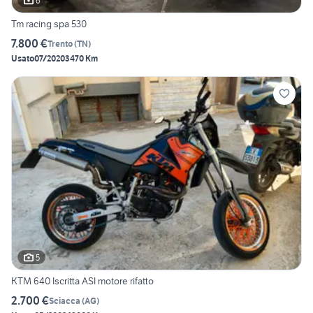
6
Tm racing spa 530
7.800 €
Trento
(
TN
)
Usato
07/2020
3470 Km
5
KTM 640 Iscritta ASI motore rifatto
2.700 €
Sciacca
(
AG
)