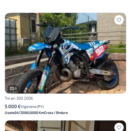
6
Tm en 300 2006
5.000 €
Vigevano
(
PV
)
Usato
04/2006
10000 Km
Cross / Enduro