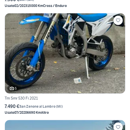
Usato
02/2023
15000 Km
Cross / Enduro
5
Tm Smr 530 Fi 2021
7.490 €
San Zenone al Lambro
(
MI
)
Usato
07/2020
6690 Km
Altro