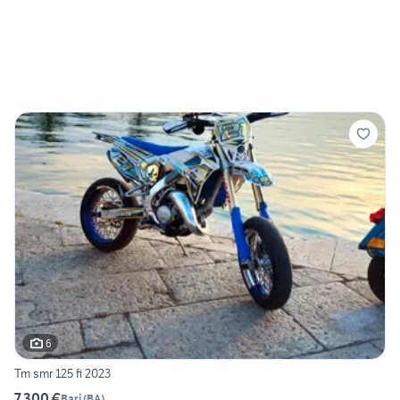
6
Tm smr 125 fi 2023
7.300 €
Bari
(
BA
)