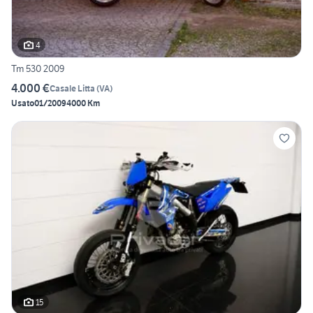
4
Tm 530 2009
4.000 €
Casale Litta
(
VA
)
Usato
01/2009
4000 Km
15