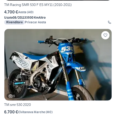
TM Racing SMR 530 F ES MY11 (2010-2011)
4.700 €
Aosta
(
AO
)
Usato
08/2011
33500 Km
Altro
Rivenditore
Privacar Aosta
6
TM smr 530 2020
6.700 €
Civitanova Marche
(
MC
)