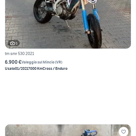
6
tm smr 530 2021
6.900 €
Valeggio sul Mincio
(
VR
)
Usato
01/2021
7000 Km
Cross / Enduro