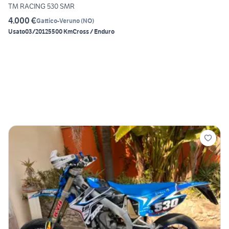
TM RACING 530 SMR
4.000 €
Gattico-Veruno
(
NO
)
Usato
03/2012
5500 Km
Cross / Enduro