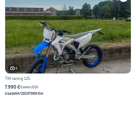
6
TM racing 125
7.990 €
Como
(
CO
)
Usato
04/2024
7000 Km