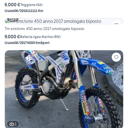
6.000 €
Teggiano
(
SA
)
Usato
06/2016
111111 Km
6
Tm smr/smx 450 anno 2017 omologato biposto
9.000 €
Bellaria-Igea Marina
(
RN
)
Usato
08/2017
4000 Km
Sport
3