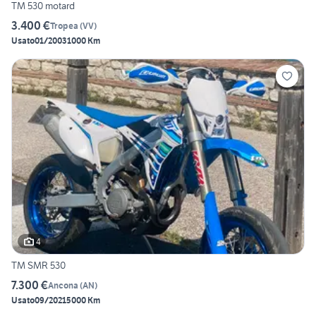
TM 530 motard
3.400 €
Tropea
(
VV
)
Usato
01/2003
1000 Km
4
TM SMR 530
7.300 €
Ancona
(
AN
)
Usato
09/2021
5000 Km