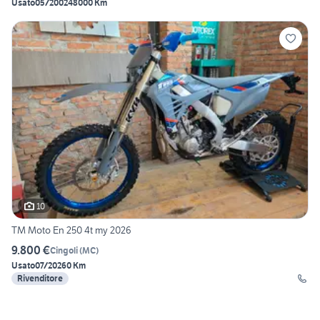
Usato
05/2002
48000 Km
10
TM Moto En 250 4t my 2026
9.800 €
Cingoli
(
MC
)
Usato
07/2026
0 Km
Rivenditore