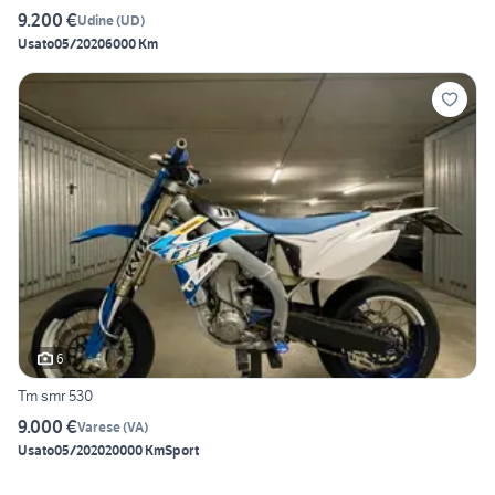
9.200 €
Udine
(
UD
)
Usato
05/2020
6000 Km
6
Tm smr 530
9.000 €
Varese
(
VA
)
Usato
05/2020
20000 Km
Sport