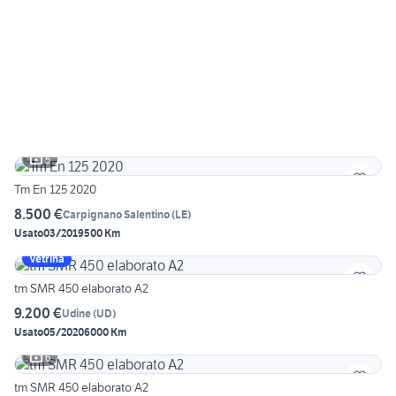
5
Tm En 125 2020
8.500 €
Carpignano Salentino
(
LE
)
Usato
03/2019
500 Km
Vetrina
tm SMR 450 elaborato A2
9.200 €
Udine
(
UD
)
Usato
05/2020
6000 Km
6
tm SMR 450 elaborato A2