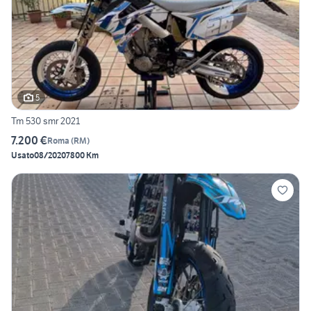
5
Tm 530 smr 2021
7.200 €
Roma
(
RM
)
Usato
08/2020
7800 Km