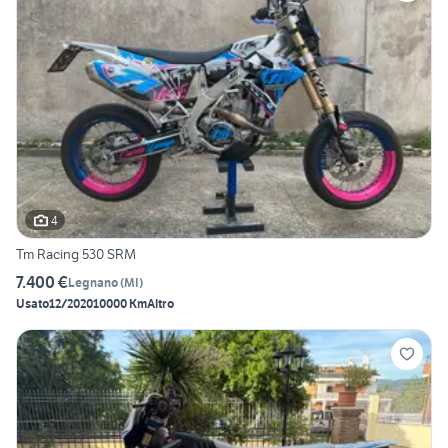
4
Tm Racing 530 SRM
7.400 €
Legnano
(
MI
)
Usato
12/2020
10000 Km
Altro