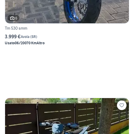
6
Tm 530 smm
3.999 €
Avola
(
SR
)
Usato
06/2007
0 Km
Altro