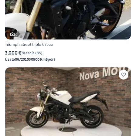
6
Triumph street triple 675cc
3.000 €
Brescia
(
BS
)
Usato
06/2010
30500 Km
Sport