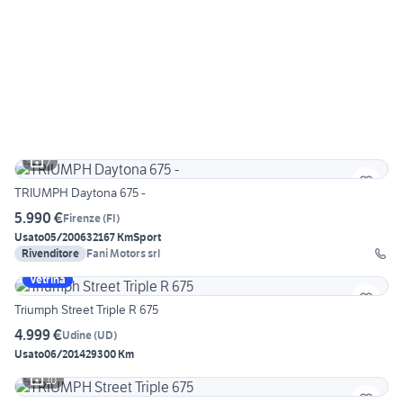
7
TRIUMPH Daytona 675 -
5.990 €
Firenze
(
FI
)
Usato
05/2006
32167 Km
Sport
Rivenditore
Fani Motors srl
Vetrina
Triumph Street Triple R 675
4.999 €
Udine
(
UD
)
Usato
06/2014
29300 Km
10