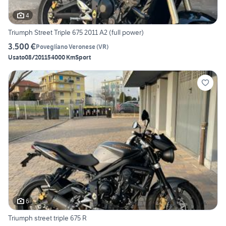
4
Triumph Street Triple 675 2011 A2 (full power)
3.500 €
Povegliano Veronese
(
VR
)
Usato
08/2011
54000 Km
Sport
6
Triumph street triple 675 R