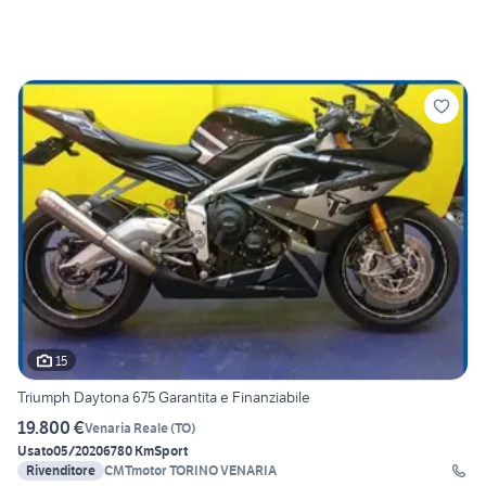
15
Triumph Daytona 675 Garantita e Finanziabile
19.800 €
Venaria Reale
(
TO
)
Usato
05/2020
6780 Km
Sport
Rivenditore
CMTmotor TORINO VENARIA