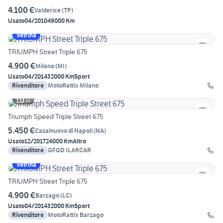
4.100 €
Valderice
(
TP
)
Usato
04/2010
49000 Km
Vetrina
TRIUMPH Street Triple 675
4.900 €
Milano
(
MI
)
Usato
04/2014
32000 Km
Sport
Rivenditore
MotoRattix Milano
11
Triumph Speed Triple Street 675
5.450 €
Casalnuovo di Napoli
(
NA
)
Usato
12/2017
24000 Km
Altro
Rivenditore
GFGD ILARCAR
Vetrina
TRIUMPH Street Triple 675
4.900 €
Barzago
(
LC
)
Usato
04/2014
32000 Km
Sport
Rivenditore
MotoRattix Barzago