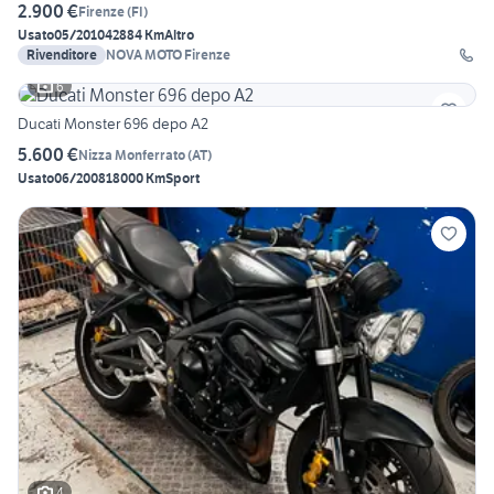
2.900 €
Firenze
(
FI
)
Usato
05/2010
42884 Km
Altro
Rivenditore
NOVA MOTO Firenze
6
Ducati Monster 696 depo A2
5.600 €
Nizza Monferrato
(
AT
)
Usato
06/2008
18000 Km
Sport
4