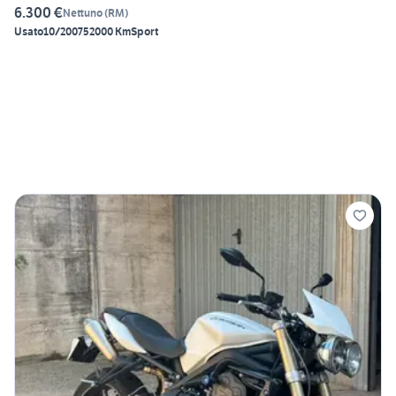
6.300 €
Nettuno
(
RM
)
Usato
10/2007
52000 Km
Sport