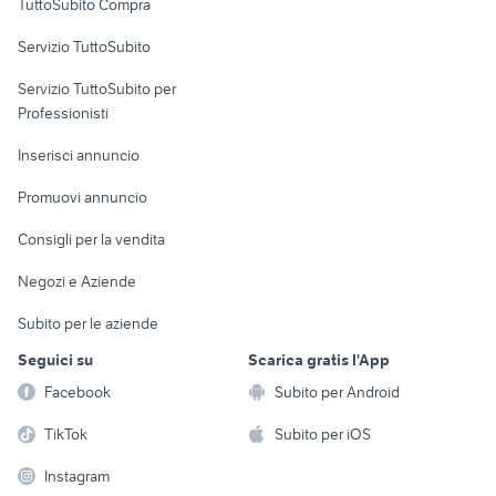
TuttoSubito Compra
commerciali
Servizio TuttoSubito
elettronica
per la casa e la
sports e hobby
Servizio TuttoSubito per
persona
Informatica
Animali
Professionisti
Arredamento e
Console e
Accessori per
Casalinghi
Inserisci annuncio
Videogiochi
animali
Elettrodomestici
Promuovi annuncio
Audio/Video
Musica e Film
Giardino e Fai da te
Consigli per la vendita
Fotografia
Libri e Riviste
Abbigliamento e
Negozi e Aziende
Telefonia
Strumenti Musicali
Accessori
Subito per le aziende
Sports
Tutto per i bambini
Seguici su
Scarica gratis l'App
Biciclette
Facebook
Subito per Android
Collezionismo
TikTok
Subito per iOS
Instagram