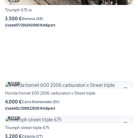
Triumph 675 rs
3.500 €
Genova
(
GE
)
Usato
07/2010
43000 Km
Sport
2
Honda hornet 600 2006 carburatori x Street triple
4.000 €
Cairo Montenotte
(
SV
)
Usato
01/2006
22500 Km
Sport
6
Triumph street triple 675
3.200 €
Catania
(
CT
)