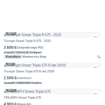
13
Triumph Street Triple R 675 - 2010
3.600 €
Campodarsego
(
PD
)
Usato
02/2010
41282 Km
Sport
Rivenditore
Mototecnica Shop
3
Triumph Street Triple 675 R del 2009
2.500 €
Livorno
(
LI
)
Usato
05/2009
56000 Km
Altro
12
TRIUMPH Street Triple 675
4.900 €
Milano
(
MI
)