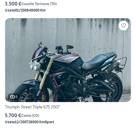
3.500 €
Caselle Torinese
(
TO
)
Usato
01/2008
49000 Km
6
Triumph Street Triple 675 2007
5.700 €
Como
(
CO
)
Usato
12/2007
28000 Km
Sport