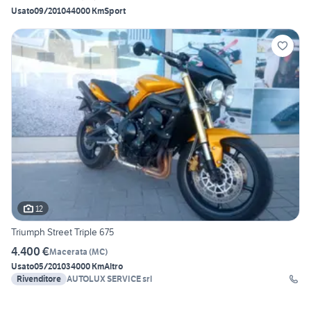
Usato
09/2010
44000 Km
Sport
12
Triumph Street Triple 675
4.400 €
Macerata
(
MC
)
Usato
05/2010
34000 Km
Altro
Rivenditore
AUTOLUX SERVICE srl