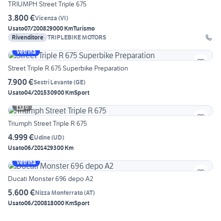
TRIUMPH Street Triple 675
3.800 €
Vicenza
(
VI
)
Usato
07/2008
29000 Km
Turismo
Rivenditore
TRIPLEBIKE MOTORS
Vetrina
Street Triple R 675 Superbike Preparation
7.900 €
Sestri Levante
(
GE
)
Usato
04/2015
30900 Km
Sport
6
Triumph Street Triple R 675
4.999 €
Udine
(
UD
)
Usato
06/2014
29300 Km
Vetrina
Ducati Monster 696 depo A2
5.600 €
Nizza Monferrato
(
AT
)
Usato
06/2008
18000 Km
Sport