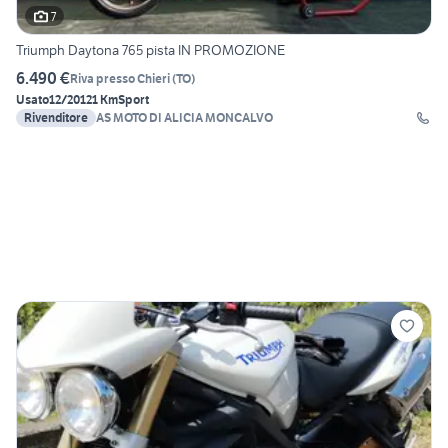
7
Triumph Daytona 765 pista IN PROMOZIONE
6.490 €
Riva presso Chieri
(
TO
)
Usato
12/2012
1 Km
Sport
Rivenditore
AS MOTO DI ALICIA MONCALVO