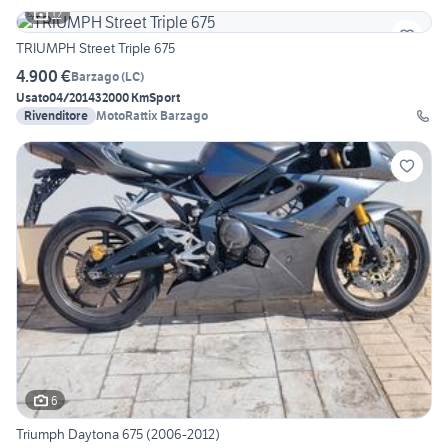
12
TRIUMPH Street Triple 675
4.900 €
Barzago
(
LC
)
Usato
04/2014
32000 Km
Sport
Rivenditore
MotoRattix Barzago
6
Triumph Daytona 675 (2006-2012)