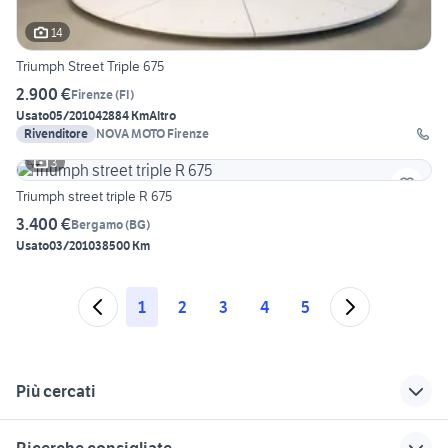
14
Triumph Street Triple 675
2.900 €
Firenze
(
FI
)
Usato
05/2010
42884 Km
Altro
Rivenditore
NOVA MOTO Firenze
3
Triumph street triple R 675
3.400 €
Bergamo
(
BG
)
Usato
03/2010
38500 Km
1
2
3
4
5
Più cercati
Correlati
Richerche simili
Suggerimenti