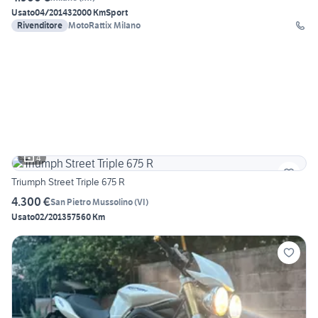
Usato
04/2014
32000 Km
Sport
Rivenditore
MotoRattix Milano
4
Triumph Street Triple 675 R
4.300 €
San Pietro Mussolino
(
VI
)
Usato
02/2013
57560 Km