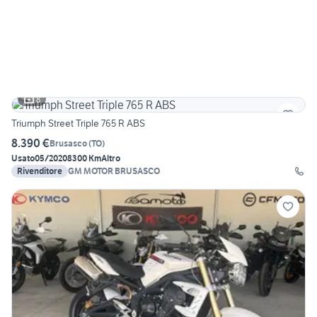
8
Triumph Street Triple 765 R ABS
8.390 €
Brusasco
(
TO
)
Usato
05/2020
8300 Km
Altro
Rivenditore
GM MOTOR BRUSASCO