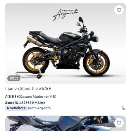
21
Triumph Street Triple 675 R
7.000 €
Cesano Maderno
(
MB
)
Usato
2011
37668 Km
Altro
Rivenditore
Moto Argento