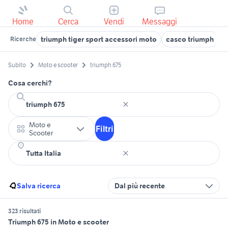
Home
Cerca
Vendi
Messaggi
triumph tiger sport accessori moto
casco triumph
t
Ricerche
Subito
Moto e scooter
triumph 675
Cosa cerchi?
Moto e
Filtri
Scooter
Salva ricerca
Dal più recente
323 risultati
Triumph 675 in Moto e scooter