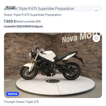
6
Street Triple R 675 Superbike Preparation
7.900 €
Sestri Levante
(
GE
)
Usato
04/2015
30900 Km
Sport
Vetrina
Triumph Street Triple 675