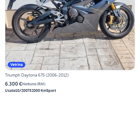
Vetrina
Triumph Daytona 675 (2006-2012)
6.300 €
Nettuno
(
RM
)
Usato
10/2007
52000 Km
Sport