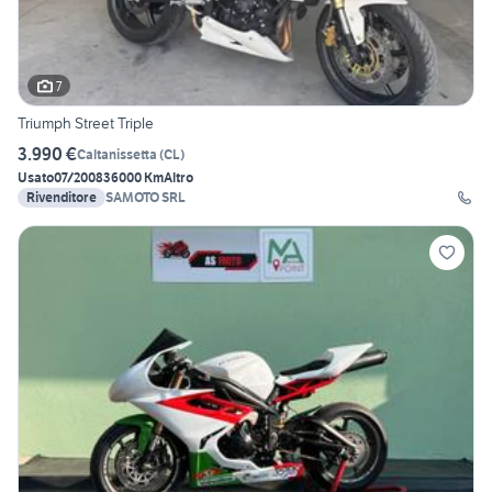
7
Triumph Street Triple
3.990 €
Caltanissetta
(
CL
)
Usato
07/2008
36000 Km
Altro
Rivenditore
SAMOTO SRL