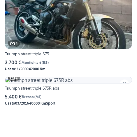
6
Triumph street triple 675
3.700 €
Montichiari
(
BS
)
Usato
11/2009
42000 Km
4
Triumph street triple 675R abs
5.400 €
Bresso
(
MI
)
Usato
03/2016
40000 Km
Sport