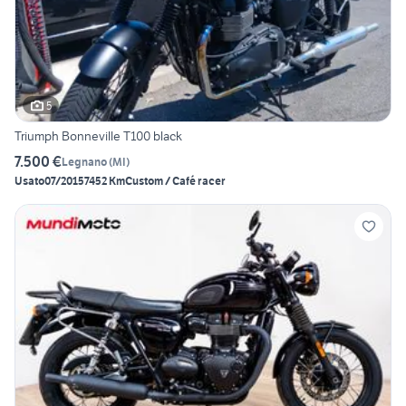
5
Triumph Bonneville T100 black
7.500 €
Legnano
(
MI
)
Usato
07/2015
7452 Km
Custom / Café racer