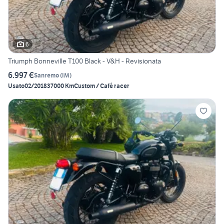
6
Triumph Bonneville T100 Black - V&H - Revisionata
6.997 €
Sanremo
(
IM
)
Usato
02/2018
37000 Km
Custom / Café racer