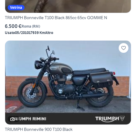
Vetrina
TRIUMPH Bonneville T100 Black 865cc 65cv GOMME N
6.500 €
Roma
(
RM
)
Usato
05/2010
17939 Km
Altro
4
TRIUMPH Bonneville 900 T100 Black