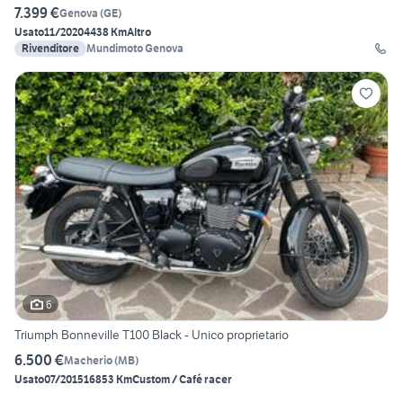
7.399 €
Genova
(
GE
)
Usato
11/2020
4438 Km
Altro
Rivenditore
Mundimoto Genova
6
Triumph Bonneville T100 Black - Unico proprietario
6.500 €
Macherio
(
MB
)
Usato
07/2015
16853 Km
Custom / Café racer