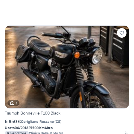
3
Triumph Bonneville T100 Black
6.850 €
Corigliano-Rossano
(
CS
)
Usato
04/2018
25500 Km
Altro
Rivenditore
Clinica della Moto Srl