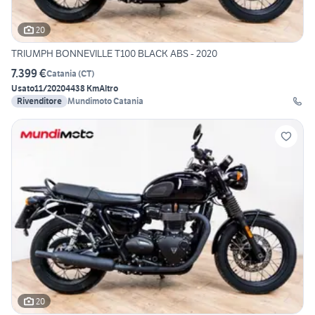
20
TRIUMPH BONNEVILLE T100 BLACK ABS - 2020
7.399 €
Catania
(
CT
)
Usato
11/2020
4438 Km
Altro
Rivenditore
Mundimoto Catania
20