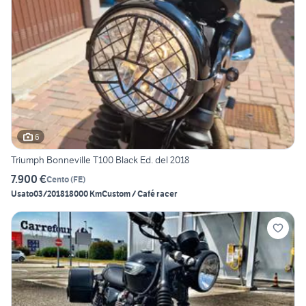
6
Triumph Bonneville T100 Black Ed. del 2018
7.900 €
Cento
(
FE
)
Usato
03/2018
18000 Km
Custom / Café racer