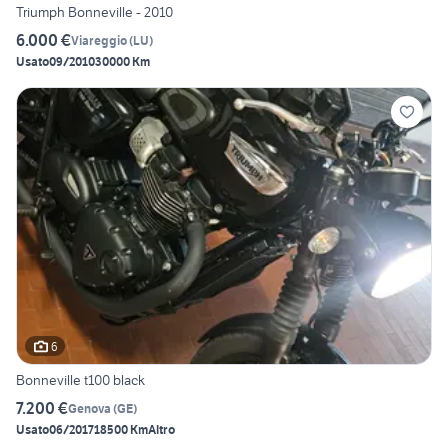
Triumph Bonneville - 2010
6.000 €
Viareggio
(
LU
)
Usato
09/2010
30000 Km
6
Bonneville t100 black
7.200 €
Genova
(
GE
)
Usato
06/2017
18500 Km
Altro