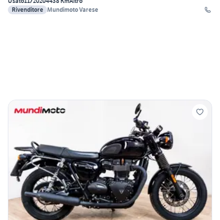
Usato
11/2020
4438 Km
Altro
Rivenditore
Mundimoto Varese