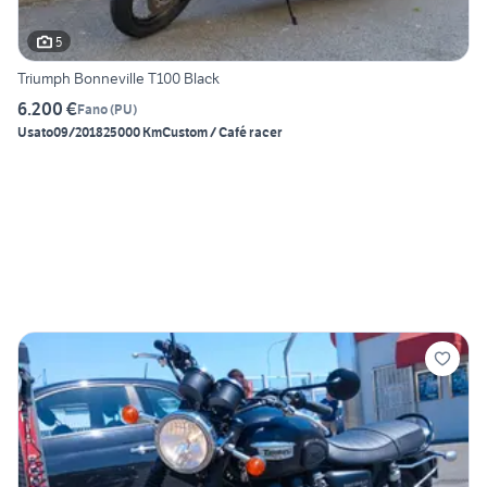
5
Triumph Bonneville T100 Black
6.200 €
Fano
(
PU
)
Usato
09/2018
25000 Km
Custom / Café racer