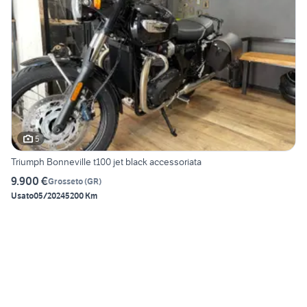
5
Triumph Bonneville t100 jet black accessoriata
9.900 €
Grosseto
(
GR
)
Usato
05/2024
5200 Km