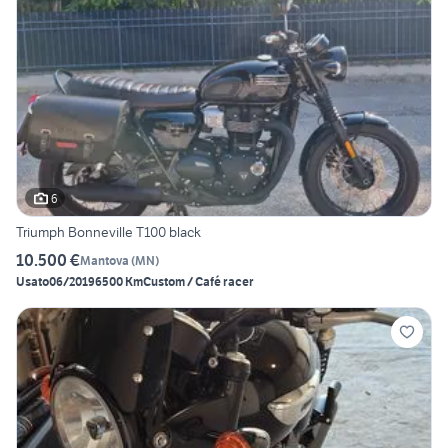
6
Triumph Bonneville T100 black
10.500 €
Mantova
(
MN
)
Usato
06/2019
6500 Km
Custom / Café racer