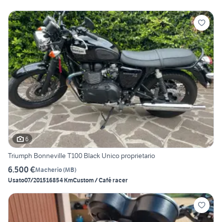
6
Triumph Bonneville T100 Black Unico proprietario
6.500 €
Macherio
(
MB
)
Usato
07/2015
16854 Km
Custom / Café racer