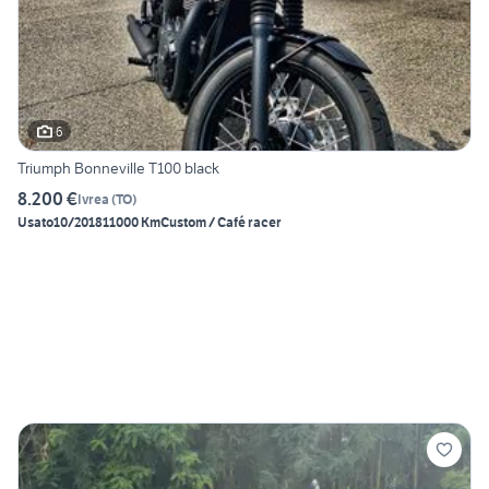
6
Triumph Bonneville T100 black
8.200 €
Ivrea
(
TO
)
Usato
10/2018
11000 Km
Custom / Café racer