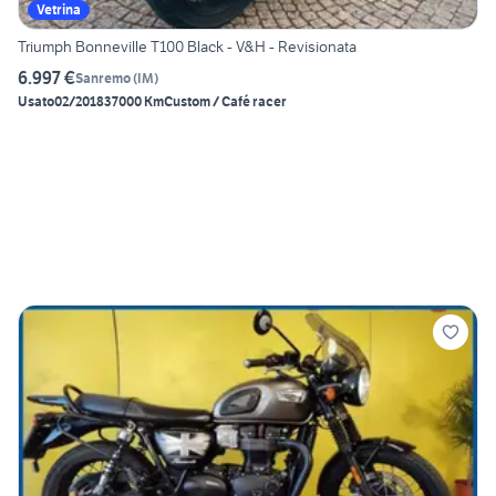
Vetrina
Triumph Bonneville T100 Black - V&H - Revisionata
6.997 €
Sanremo
(
IM
)
Usato
02/2018
37000 Km
Custom / Café racer