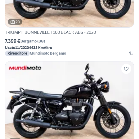
20
TRIUMPH BONNEVILLE T100 BLACK ABS - 2020
7.399 €
Bergamo
(
BG
)
Usato
11/2020
4438 Km
Altro
Rivenditore
Mundimoto Bergamo