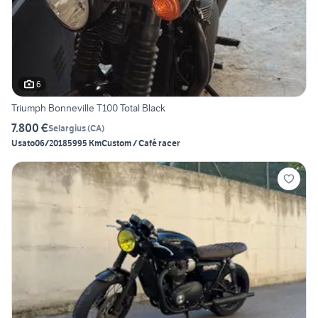
6
Triumph Bonneville T100 Total Black
7.800 €
Selargius
(
CA
)
Usato
06/2018
5995 Km
Custom / Café racer