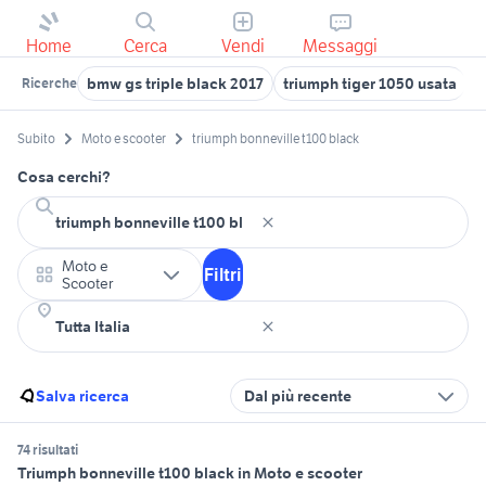
Home
Cerca
Vendi
Messaggi
bmw gs triple black 2017
triumph tiger 1050 usata
t
Ricerche
Subito
Moto e scooter
triumph bonneville t100 black
Cosa cerchi?
Moto e
Filtri
Scooter
Salva ricerca
Dal più recente
74 risultati
Triumph bonneville t100 black in Moto e scooter