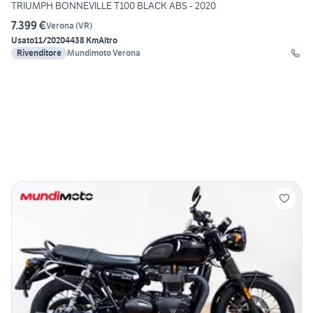
TRIUMPH BONNEVILLE T100 BLACK ABS - 2020
7.399 €
Verona
(
VR
)
Usato
11/2020
4438 Km
Altro
Rivenditore
Mundimoto Verona