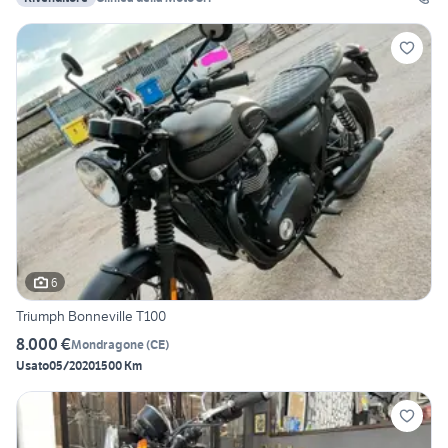
6
Triumph Bonneville T100
8.000 €
Mondragone
(
CE
)
Usato
05/2020
1500 Km