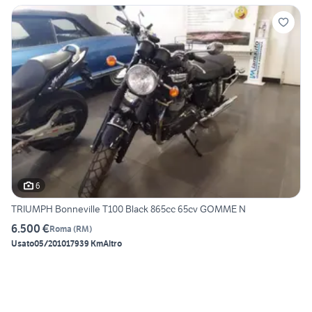
6
TRIUMPH Bonneville T100 Black 865cc 65cv GOMME N
6.500 €
Roma
(
RM
)
Usato
05/2010
17939 Km
Altro