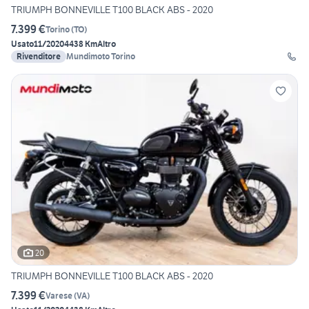
TRIUMPH BONNEVILLE T100 BLACK ABS - 2020
7.399 €
Torino
(
TO
)
Usato
11/2020
4438 Km
Altro
Rivenditore
Mundimoto Torino
20
TRIUMPH BONNEVILLE T100 BLACK ABS - 2020
7.399 €
Varese
(
VA
)