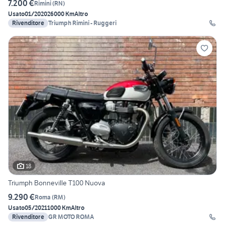
7.200 €
Rimini
(
RN
)
Usato
01/2020
26000 Km
Altro
Rivenditore
Triumph Rimini - Ruggeri
18
Triumph Bonneville T100 Nuova
9.290 €
Roma
(
RM
)
Usato
05/2021
1000 Km
Altro
Rivenditore
GR MOTO ROMA