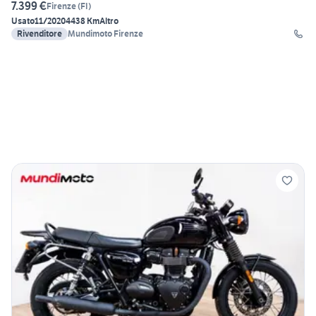
7.399 €
Firenze
(
FI
)
Usato
11/2020
4438 Km
Altro
Rivenditore
Mundimoto Firenze