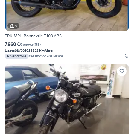
9
TRIUMPH Bonneville T100 ABS
7.960 €
Genova
(
GE
)
Usato
08/2019
35828 Km
Altro
Rivenditore
CMTmotor - GENOVA