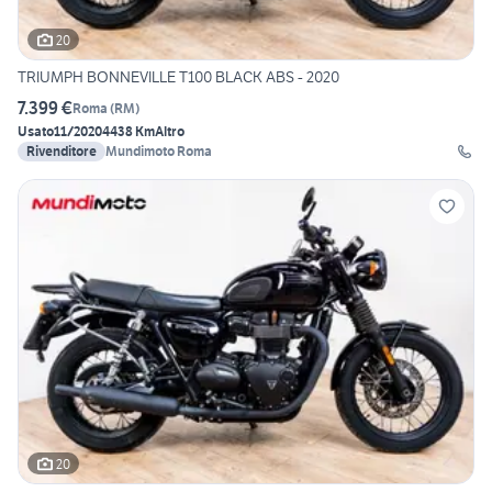
20
TRIUMPH BONNEVILLE T100 BLACK ABS - 2020
7.399 €
Roma
(
RM
)
Usato
11/2020
4438 Km
Altro
Rivenditore
Mundimoto Roma
20