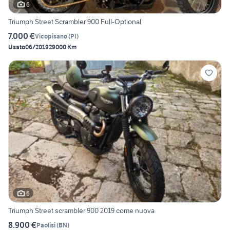
6
Triumph Street Scrambler 900 Full-Optional
7.000 €
Vicopisano
(
PI
)
Usato
06/2019
29000 Km
6
Triumph Street scrambler 900 2019 come nuova
8.900 €
Paolisi
(
BN
)