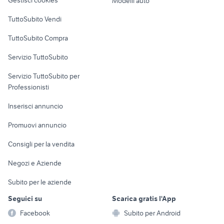
Gestisci cookies
Modelli auto
Case vacanza
TuttoSubito Vendi
Uffici e Locali
TuttoSubito Compra
commerciali
Servizio TuttoSubito
elettronica
per la casa e la
sports e hobby
Servizio TuttoSubito per
persona
Informatica
Animali
Professionisti
Arredamento e
Console e
Accessori per
Casalinghi
Inserisci annuncio
Videogiochi
animali
Elettrodomestici
Promuovi annuncio
Audio/Video
Musica e Film
Giardino e Fai da te
Consigli per la vendita
Fotografia
Libri e Riviste
Abbigliamento e
Negozi e Aziende
Telefonia
Strumenti Musicali
Accessori
Subito per le aziende
Sports
Tutto per i bambini
Seguici su
Scarica gratis l'App
Biciclette
Facebook
Subito per Android