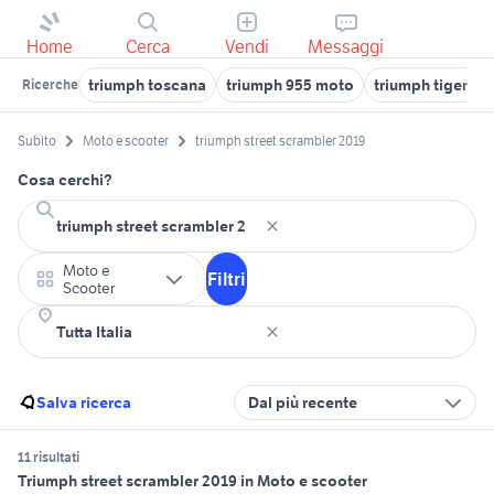
Home
Cerca
Vendi
Messaggi
triumph toscana
triumph 955 moto
triumph tiger 10
Ricerche
Subito
Moto e scooter
triumph street scrambler 2019
Cosa cerchi?
Moto e
Filtri
Scooter
Salva ricerca
Dal più recente
11 risultati
Triumph street scrambler 2019 in Moto e scooter