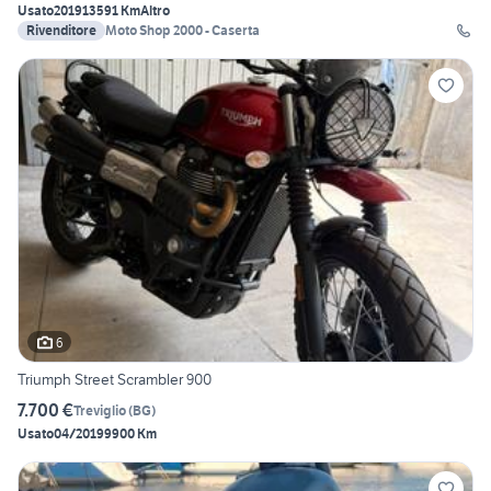
Usato
2019
13591 Km
Altro
Rivenditore
Moto Shop 2000 - Caserta
6
Triumph Street Scrambler 900
7.700 €
Treviglio
(
BG
)
Usato
04/2019
9900 Km