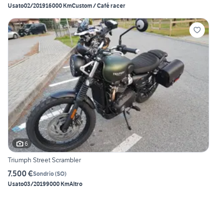
Usato
02/2019
16000 Km
Custom / Café racer
6
Triumph Street Scrambler
7.500 €
Sondrio
(
SO
)
Usato
03/2019
9000 Km
Altro