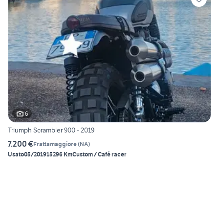
6
Triumph Scrambler 900 - 2019
7.200 €
Frattamaggiore
(
NA
)
Usato
05/2019
15296 Km
Custom / Café racer