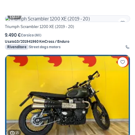
23
Triumph Scrambler 1200 XE (2019 - 20)
9.490 €
Corsico
(
MI
)
Usato
10/2019
41960 Km
Cross / Enduro
Rivenditore
Street dogs motors
15