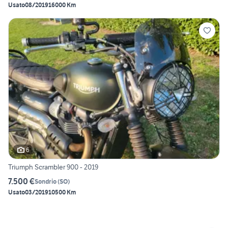
Usato
08/2019
16000 Km
6
Triumph Scrambler 900 - 2019
7.500 €
Sondrio
(
SO
)
Usato
03/2019
10500 Km