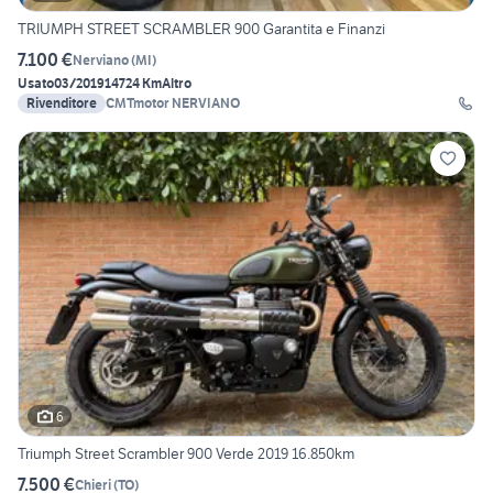
TRIUMPH STREET SCRAMBLER 900 Garantita e Finanzi
7.100 €
Nerviano
(
MI
)
Usato
03/2019
14724 Km
Altro
Rivenditore
CMTmotor NERVIANO
6
Triumph Street Scrambler 900 Verde 2019 16.850km
7.500 €
Chieri
(
TO
)