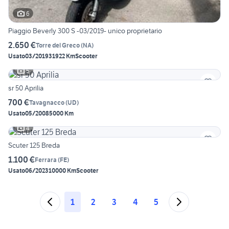
6
Piaggio Beverly 300 S -03/2019- unico proprietario
2.650 €
Torre del Greco
(
NA
)
Usato
03/2019
31922 Km
Scooter
5
sr 50 Aprilia
700 €
Tavagnacco
(
UD
)
Usato
05/2008
5000 Km
4
Scuter 125 Breda
1.100 €
Ferrara
(
FE
)
Usato
06/2023
10000 Km
Scooter
1
2
3
4
5