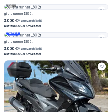
6
gilera runner 180 2t
3.000 €
Montevarchi
(
AR
)
Usato
08/2002
1 Km
Scooter
Vetrina
gilera runner 180 2t
3.000 €
Montevarchi
(
AR
)
Usato
08/2002
1 Km
Scooter