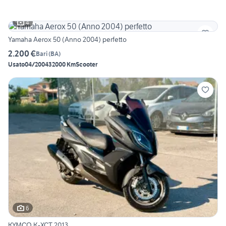
4
Yamaha Aerox 50 (Anno 2004) perfetto
2.200 €
Bari
(
BA
)
Usato
04/2004
32000 Km
Scooter
6
KYMCO K-XCT 2013