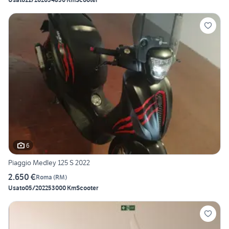
6
Piaggio Medley 125 S 2022
2.650 €
Roma
(
RM
)
Usato
05/2022
53000 Km
Scooter