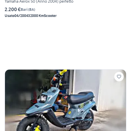
Yamaha Aerox 50 (Anno 2004) perfetto
2.200 €
Bari
(
BA
)
Usato
04/2004
32000 Km
Scooter