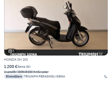
5
HONDA SH 150
1.200 €
Siena
(
SI
)
Usato
09/2009
45000 Km
Scooter
Rivenditore
TRIUMPH PERAGNOLI SIENA