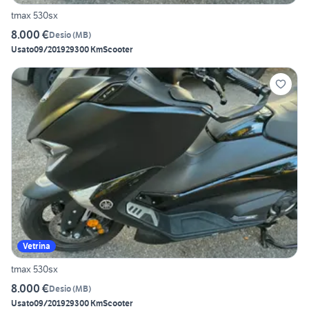
tmax 530sx
8.000 €
Desio
(
MB
)
Usato
09/2019
29300 Km
Scooter
Vetrina
tmax 530sx
8.000 €
Desio
(
MB
)
Usato
09/2019
29300 Km
Scooter