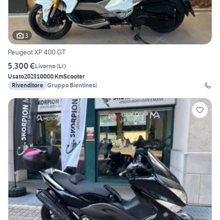
3
Peugeot XP 400 GT
5.300 €
Livorno
(
LI
)
Usato
2023
10000 Km
Scooter
Rivenditore
Gruppo Bientinesi