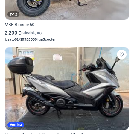
3
MBK Booster 50
2.200 €
Brindisi
(
BR
)
Usato
01/1995
5000 Km
Scooter
Vetrina