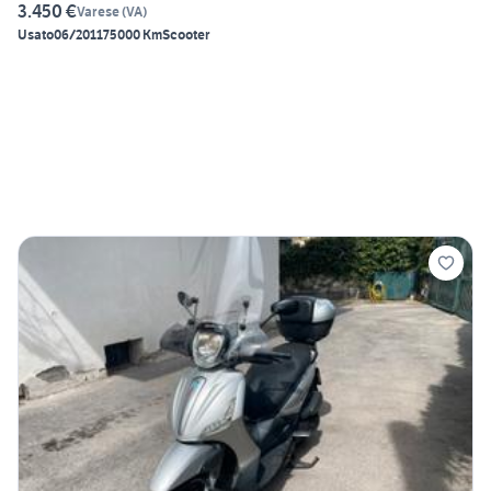
3.450 €
Varese
(
VA
)
Usato
06/2011
75000 Km
Scooter