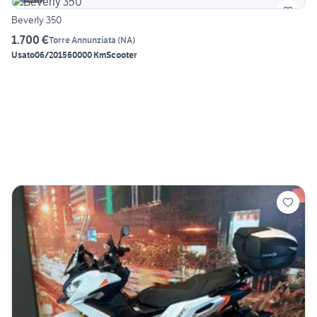
Beverly 350
1.700 €
Torre Annunziata
(
NA
)
Usato
06/2015
60000 Km
Scooter