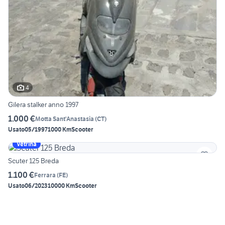
4
Gilera stalker anno 1997
1.000 €
Motta Sant'Anastasia
(
CT
)
Usato
05/1997
1000 Km
Scooter
Vetrina
Scuter 125 Breda
1.100 €
Ferrara
(
FE
)
Usato
06/2023
10000 Km
Scooter