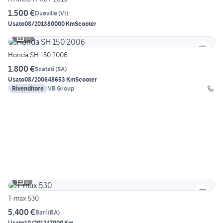
1.500 €
Dueville
(
VI
)
Usato
08/2013
80000 Km
Scooter
17
Honda SH 150 2006
1.800 €
Scafati
(
SA
)
Usato
08/2006
48653 Km
Scooter
Rivenditore
VB Group
5
T-max 530
5.400 €
Bari
(
BA
)
Usato
10/2012
47000 Km