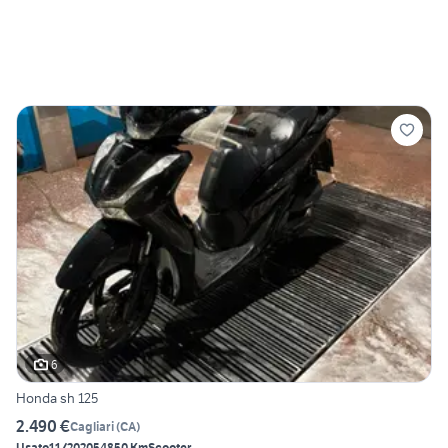
6
Honda sh 125
2.490 €
Cagliari
(
CA
)
Usato
11/2020
54850 Km
Scooter