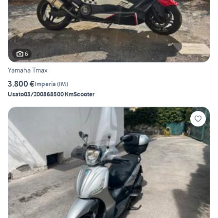
6
Yamaha Tmax
3.800 €
Imperia
(
IM
)
Usato
03/2008
68500 Km
Scooter