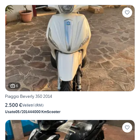
6
Piaggio Beverly 350 2014
2.500 €
Velletri
(
RM
)
Usato
05/2014
44000 Km
Scooter