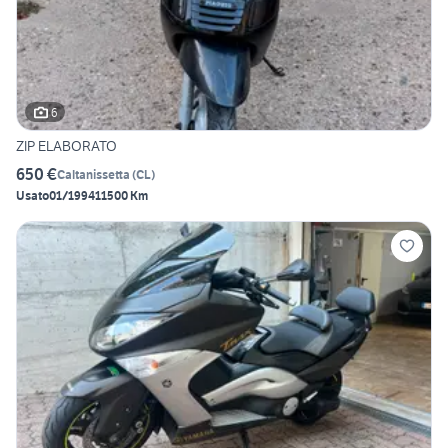
6
ZIP ELABORATO
650 €
Caltanissetta
(
CL
)
Usato
01/1994
11500 Km