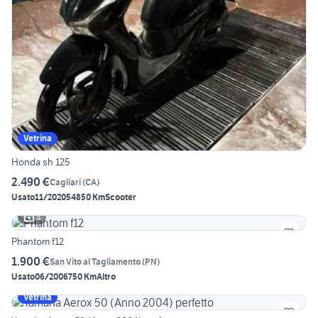
Vetrina
Honda sh 125
2.490 €
Cagliari
(
CA
)
Usato
11/2020
54850 Km
Scooter
4
Phantom f12
1.900 €
San Vito al Tagliamento
(
PN
)
Usato
06/2006
750 Km
Altro
Vetrina