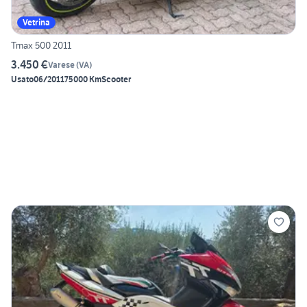
Vetrina
Tmax 500 2011
3.450 €
Varese
(
VA
)
Usato
06/2011
75000 Km
Scooter