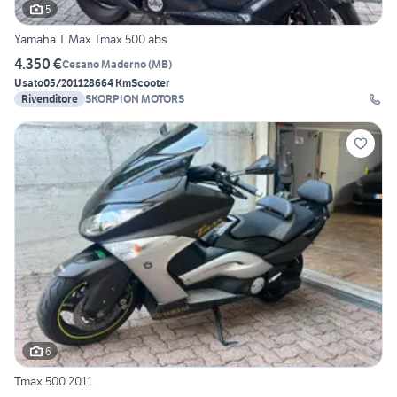
5
Yamaha T Max Tmax 500 abs
4.350 €
Cesano Maderno
(
MB
)
Usato
05/2011
28664 Km
Scooter
Rivenditore
SKORPION MOTORS
6
Tmax 500 2011