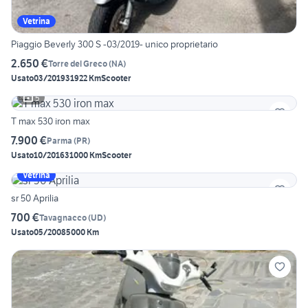
Vetrina
Piaggio Beverly 300 S -03/2019- unico proprietario
2.650 €
Torre del Greco
(
NA
)
Usato
03/2019
31922 Km
Scooter
5
T max 530 iron max
7.900 €
Parma
(
PR
)
Usato
10/2016
31000 Km
Scooter
Vetrina
sr 50 Aprilia
700 €
Tavagnacco
(
UD
)
Usato
05/2008
5000 Km