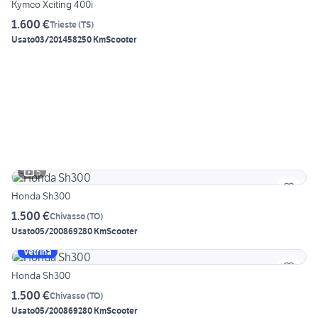
Kymco Xciting 400i
1.600 €
Trieste
(
TS
)
Usato
03/2014
58250 Km
Scooter
5
Honda Sh300
1.500 €
Chivasso
(
TO
)
Usato
05/2008
69280 Km
Scooter
Vetrina
Honda Sh300
1.500 €
Chivasso
(
TO
)
Usato
05/2008
69280 Km
Scooter