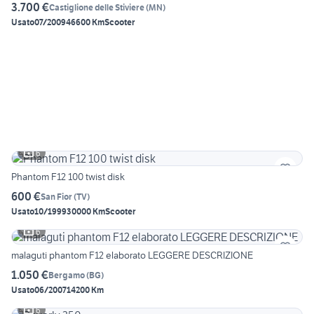
3.700 €
Castiglione delle Stiviere
(
MN
)
Usato
07/2009
46600 Km
Scooter
6
Phantom F12 100 twist disk
600 €
San Fior
(
TV
)
Usato
10/1999
30000 Km
Scooter
6
malaguti phantom F12 elaborato LEGGERE DESCRIZIONE
1.050 €
Bergamo
(
BG
)
Usato
06/2007
14200 Km
6