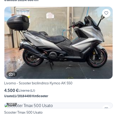
6
Livorno - Scooter bicilindrico Kymco AK 550
4.500 €
Livorno
(
LI
)
Usato
11/2018
4400 Km
Scooter
5
Scooter Tmax 500 Usato