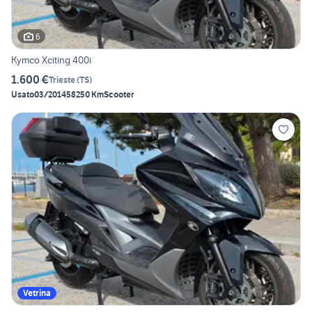
6
Kymco Xciting 400i
1.600 €
Trieste
(
TS
)
Usato
03/2014
58250 Km
Scooter
Vetrina