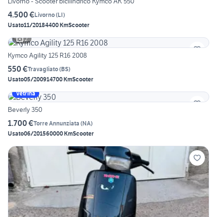
Livorno - Scooter bicilindrico Kymco AK 550
4.500 €
Livorno
(
LI
)
Usato
11/2018
4400 Km
Scooter
2
Kymco Agility 125 R16 2008
550 €
Travagliato
(
BS
)
Usato
05/2009
14700 Km
Scooter
Vetrina
Beverly 350
1.700 €
Torre Annunziata
(
NA
)
Usato
06/2015
60000 Km
Scooter