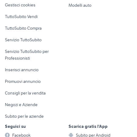
altro
Gestisci cookies
Modelli auto
Case vacanza
TuttoSubito Vendi
Uffici e Locali
TuttoSubito Compra
commerciali
Servizio TuttoSubito
elettronica
per la casa e la
sports e hobby
Servizio TuttoSubito per
persona
Informatica
Animali
Professionisti
Arredamento e
Console e
Accessori per
Casalinghi
Inserisci annuncio
Videogiochi
animali
Elettrodomestici
Promuovi annuncio
Audio/Video
Musica e Film
Giardino e Fai da te
Consigli per la vendita
Fotografia
Libri e Riviste
Abbigliamento e
Negozi e Aziende
Telefonia
Strumenti Musicali
Accessori
Subito per le aziende
Sports
Tutto per i bambini
Seguici su
Scarica gratis l'App
Biciclette
Facebook
Subito per Android