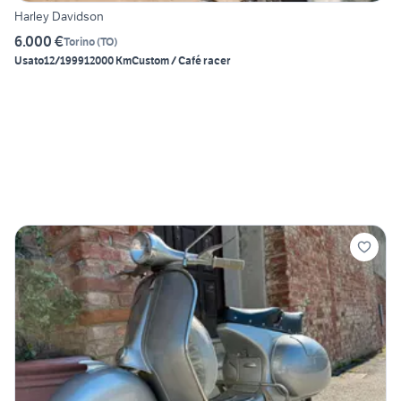
Harley Davidson
6.000 €
Torino
(
TO
)
Usato
12/1999
12000 Km
Custom / Café racer