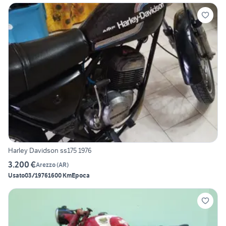
Harley Davidson ss175 1976
3.200 €
Arezzo
(
AR
)
Usato
03/1976
1600 Km
Epoca