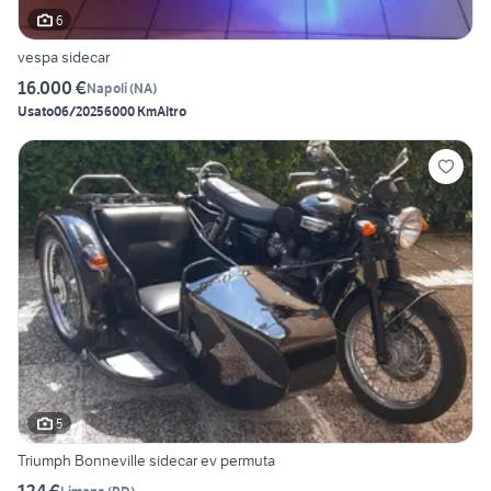
6
vespa sidecar
16.000 €
Napoli
(
NA
)
Usato
06/2025
6000 Km
Altro
5
Triumph Bonneville sidecar ev permuta