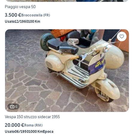
Piaggio vespa 50
3.500 €
Broccostella
(
FR
)
Usato
12/1960
100 Km
6
Vespa 150 struzzo sidecar 1955
20.000 €
Roma
(
RM
)
Usato
06/1950
1000 Km
Epoca