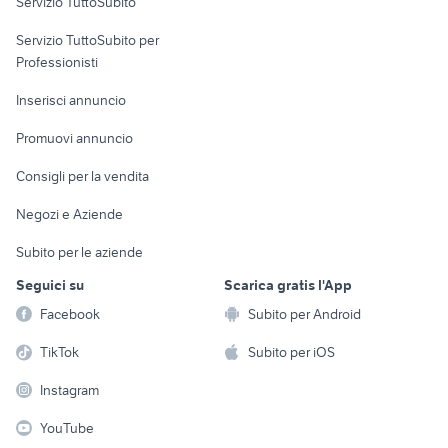
Servizio TuttoSubito
elettronica
per la casa e la
sports e hobby
Servizio TuttoSubito per
persona
Informatica
Animali
Professionisti
Arredamento e
Console e
Accessori per
Casalinghi
Inserisci annuncio
Videogiochi
animali
Elettrodomestici
Promuovi annuncio
Audio/Video
Musica e Film
Giardino e Fai da te
Consigli per la vendita
Fotografia
Libri e Riviste
Abbigliamento e
Negozi e Aziende
Telefonia
Strumenti Musicali
Accessori
Subito per le aziende
Sports
Tutto per i bambini
Seguici su
Scarica gratis l'App
Biciclette
Facebook
Subito per Android
Collezionismo
TikTok
Subito per iOS
Instagram
YouTube