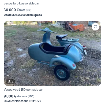
vespa faro basso sidecar
30.000 €
Noto
(
SR
)
Usato
06/1950
1000 Km
Epoca
3
Vespa vbb1 150 con sidecar
9.000 €
Modena
(
MO
)
Usato
07/1960
1000 Km
Epoca