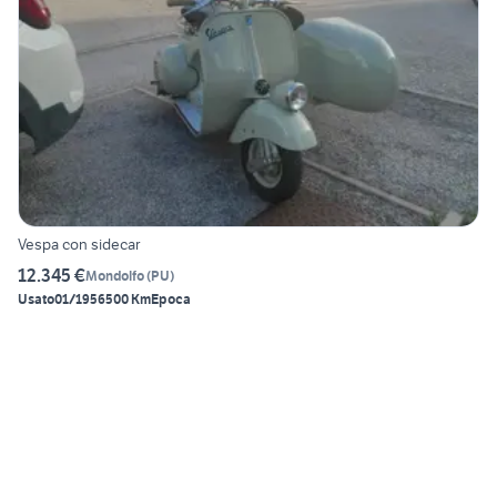
Vespa con sidecar
12.345 €
Mondolfo
(
PU
)
Usato
01/1956
500 Km
Epoca