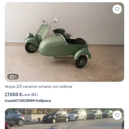
5
Vespa 125 vacanze romane con sidecar
27.000 €
Lana
(
BZ
)
Usato
07/1952
9999 Km
Epoca