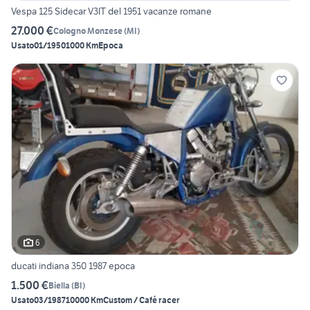
Vespa 125 Sidecar V3IT del 1951 vacanze romane
27.000 €
Cologno Monzese
(
MI
)
Usato
01/1950
1000 Km
Epoca
6
ducati indiana 350 1987 epoca
1.500 €
Biella
(
BI
)
Usato
03/1987
10000 Km
Custom / Café racer