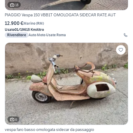
18
PIAGGIO Vespa 150 VBB1T OMOLOGATA SIDECAR RATE AUT
12.900 €
Marino
(
RM
)
Usato
01/1961
5 Km
Altro
Rivenditore
Auto Moto Usate Roma
6
vespa faro basso omologata sidecar da passaggio