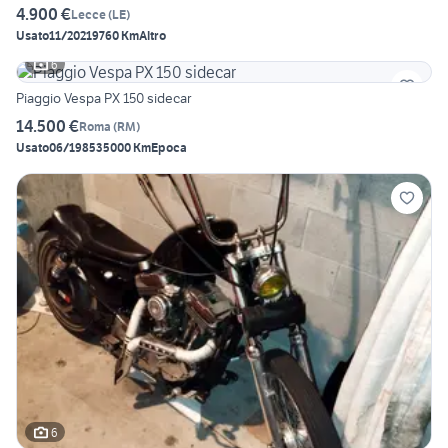
4.900 €
Lecce
(
LE
)
Usato
11/2021
9760 Km
Altro
6
Piaggio Vespa PX 150 sidecar
14.500 €
Roma
(
RM
)
Usato
06/1985
35000 Km
Epoca
6