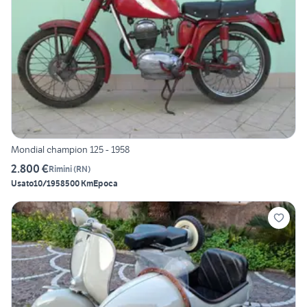
Mondial champion 125 - 1958
2.800 €
Rimini
(
RN
)
Usato
10/1958
500 Km
Epoca