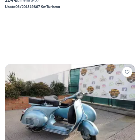
124 €
Limena
(
PD
)
Usato
06/2013
19867 Km
Turismo