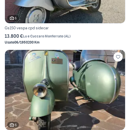
6
Gs150 vespa cpd sidecar
13.800 €
Lu e Cuccaro Monferrato
(
AL
)
Usato
06/1950
200 Km
6