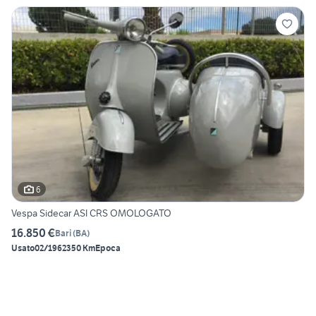
6
Vespa Sidecar ASI CRS OMOLOGATO
16.850 €
Bari
(
BA
)
Usato
02/1962
350 Km
Epoca