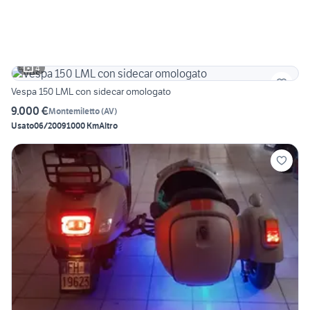
4
Vespa 150 LML con sidecar omologato
9.000 €
Montemiletto
(
AV
)
Usato
06/2009
1000 Km
Altro