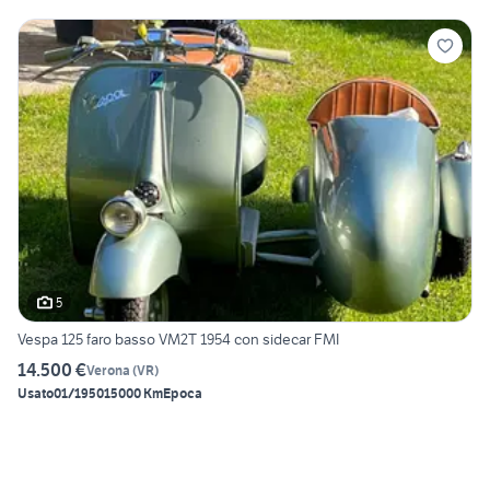
5
Vespa 125 faro basso VM2T 1954 con sidecar FMI
14.500 €
Verona
(
VR
)
Usato
01/1950
15000 Km
Epoca