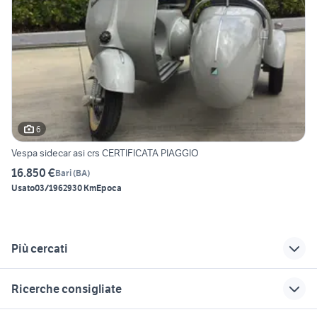
6
Vespa sidecar asi crs CERTIFICATA PIAGGIO
16.850 €
Bari
(
BA
)
Usato
03/1962
930 Km
Epoca
Più cercati
Correlati
Richerche simili
Suggerimenti
Ricerche consigliate
vespa gts 300
sidecar moto
vespa sprint
Marche
ducati multistrada usata
yamaha mt 03