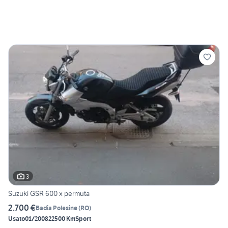
3
Suzuki GSR 600 x permuta
2.700 €
Badia Polesine
(
RO
)
Usato
01/2008
22500 Km
Sport