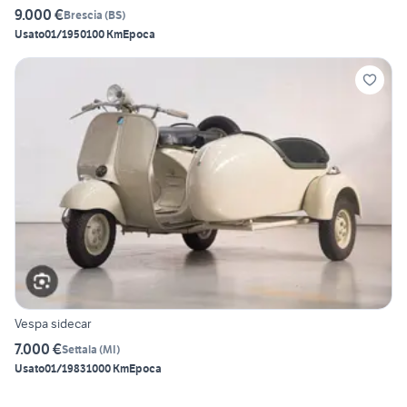
9.000 €
Brescia
(
BS
)
Usato
01/1950
100 Km
Epoca
Vespa sidecar
7.000 €
Settala
(
MI
)
Usato
01/1983
1000 Km
Epoca