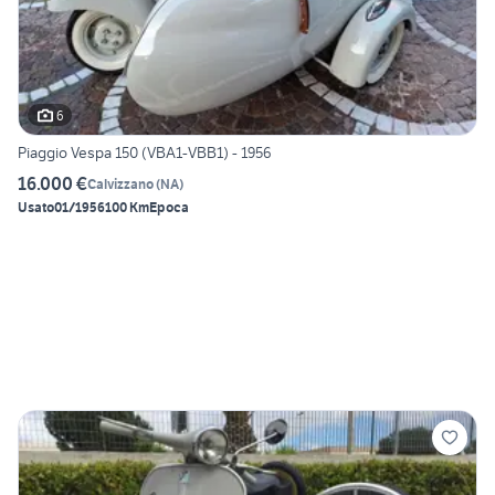
6
Piaggio Vespa 150 (VBA1-VBB1) - 1956
16.000 €
Calvizzano
(
NA
)
Usato
01/1956
100 Km
Epoca