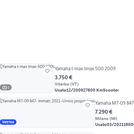
Yamaha t-max tmax 500 2009
3.750 €
Viterbo
(
VT
)
6
Usato
12/2009
27600 Km
Scooter
Yamaha MT-09 847- 
7.290 €
Milano
(
MI
)
Vetrina
Usato
03/2021
1900