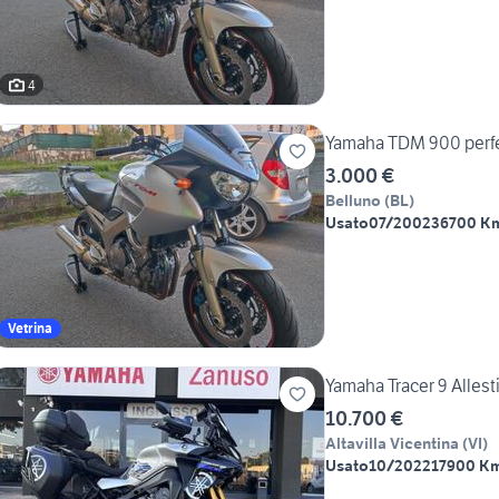
4
Yamaha TDM 900 perfe
3.000 €
Belluno
(
BL
)
Usato
07/2002
36700 K
Vetrina
Yamaha Tracer 9 Alles
10.700 €
Altavilla Vicentina
(
VI
)
Usato
10/2022
17900 K