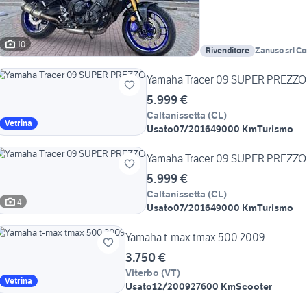
10
Rivenditore
Zanuso srl C
Yamaha Tracer 09 SUPER PREZZO
5.999 €
Caltanissetta
(
CL
)
Vetrina
Usato
07/2016
49000 Km
Turismo
Yamaha Tracer 09 SUPER PREZZO
5.999 €
Caltanissetta
(
CL
)
4
Usato
07/2016
49000 Km
Turismo
Yamaha t-max tmax 500 2009
3.750 €
Viterbo
(
VT
)
Vetrina
Usato
12/2009
27600 Km
Scooter