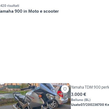
.420 risultati
amaha 900 in Moto e scooter
Yamaha TDM 900 perfe
3.000 €
Belluno
(
BL
)
Usato
07/2002
36700 K