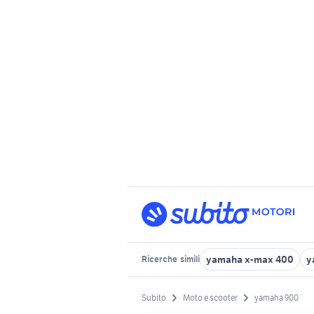
yamaha x-max 400
y
Ricerche
simili
Subito
Moto e scooter
yamaha 900