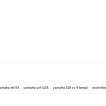
amaha mt 03
yamaha yzf r125
yamaha 115 cv 4 tempi
rockrider