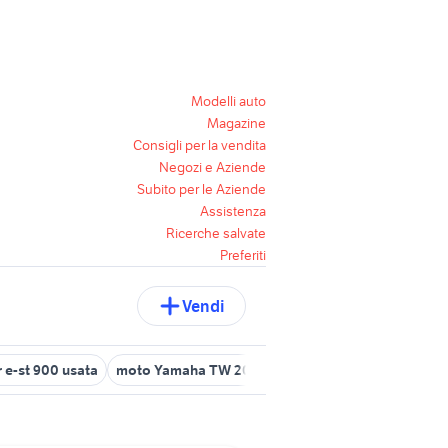
Modelli auto
Magazine
Consigli per la vendita
Negozi e Aziende
Subito per le Aziende
Assistenza
Ricerche salvate
Preferiti
Vendi
 e-st 900 usata
moto Yamaha TW 200
scooter yamaha 125 moto