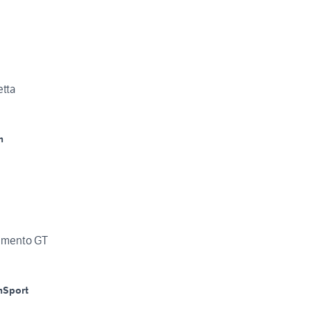
tta
m
timento GT
m
Sport