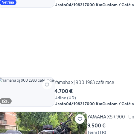
Vetrina
Usato
04/1983
17000 Km
Custom / Café r
Yamaha xj 900 1983 cafè race
4.700 €
Udine
(
UD
)
6
Usato
04/1983
17000 Km
Custom / Café r
YAMAHA XSR 900 - Unic
9.500 €
Terni
(
TR
)