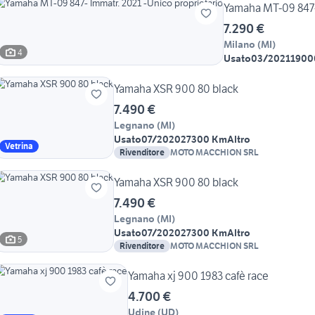
Yamaha MT-09 847- 
7.290 €
Milano
(
MI
)
4
Usato
03/2021
1900
Yamaha XSR 900 80 black
7.490 €
Legnano
(
MI
)
Usato
07/2020
27300 Km
Altro
Vetrina
Rivenditore
MOTO MACCHION SRL
Yamaha XSR 900 80 black
7.490 €
Legnano
(
MI
)
Usato
07/2020
27300 Km
Altro
5
Rivenditore
MOTO MACCHION SRL
Yamaha xj 900 1983 cafè race
4.700 €
Udine
(
UD
)