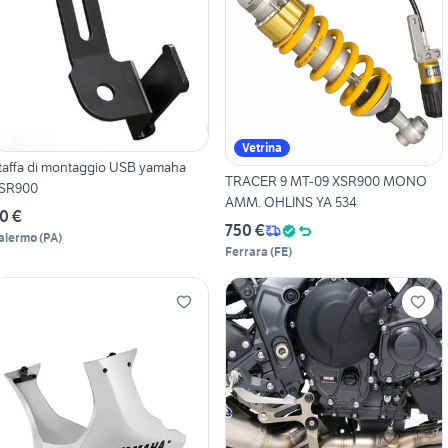
Vetrina
taffa di montaggio USB yamaha
TRACER 9 MT-09 XSR900 MONO
SR900
AMM. OHLINS YA 534
0 €
750 €
alermo
(
PA
)
Ferrara
(
FE
)