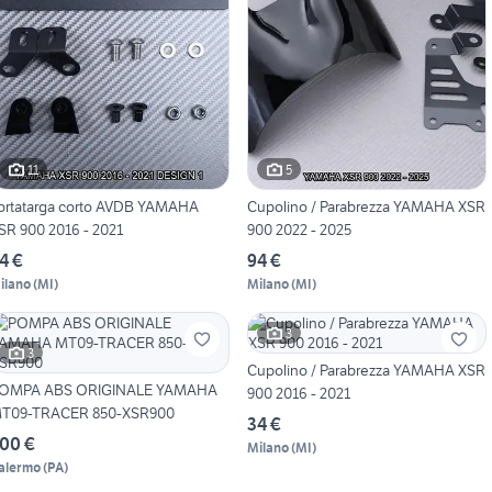
11
5
ortatarga corto AVDB YAMAHA
Cupolino / Parabrezza YAMAHA XSR
SR 900 2016 - 2021
900 2022 - 2025
4 €
94 €
ilano
(
MI
)
Milano
(
MI
)
3
3
Cupolino / Parabrezza YAMAHA XSR
OMPA ABS ORIGINALE YAMAHA
900 2016 - 2021
T09-TRACER 850-XSR900
34 €
00 €
Milano
(
MI
)
alermo
(
PA
)