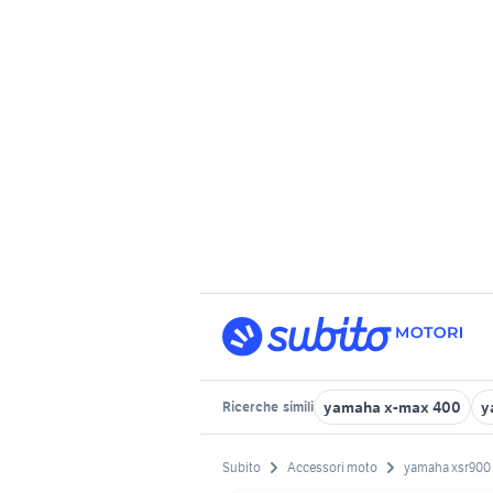
yamaha x-max 400
y
Ricerche
simili
Subito
Accessori moto
yamaha xsr900