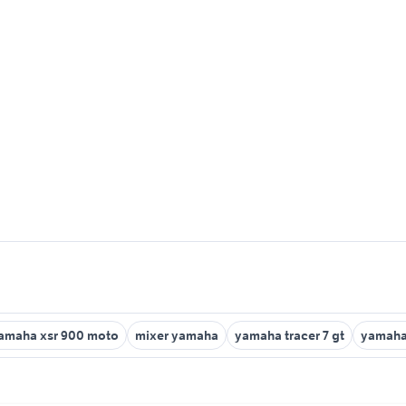
amaha xsr 900 moto
mixer yamaha
yamaha tracer 7 gt
yamaha 