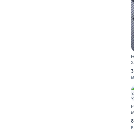
P
X
3
M
P
M
8
P