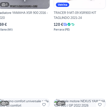
8
Vetrina
adiatore YAMAHA XSR 900 2016 -
TRACER 9 MT-09 XSR900 KIT
020
TAGLINDO 2021-24
69 €
120 €
ilano
(
MI
)
Ferrara
(
FE
)
5
4