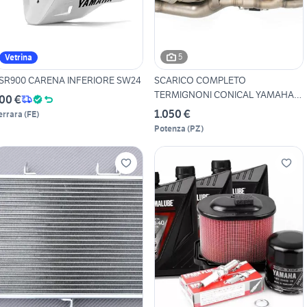
5
Vetrina
SR900 CARENA INFERIORE SW24
SCARICO COMPLETO
TERMIGNONI CONICAL YAMAHA
00 €
MT-09 /
1.050 €
errara
(
FE
)
Potenza
(
PZ
)