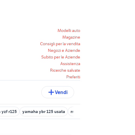
Modelli auto
Magazine
Consigli per la vendita
Negozi e Aziende
Subito per le Aziende
Assistenza
Ricerche salvate
Preferiti
Vendi
yzf r125
yamaha ybr 125 usata
moto yamaha 250
yamaha r6 