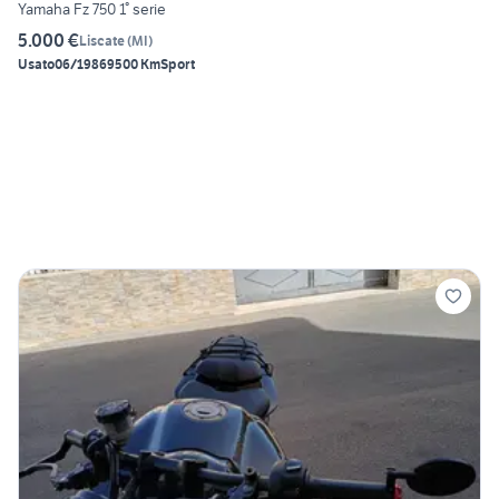
Yamaha Fz 750 1° serie
5.000 €
Liscate
(
MI
)
Usato
06/1986
9500 Km
Sport