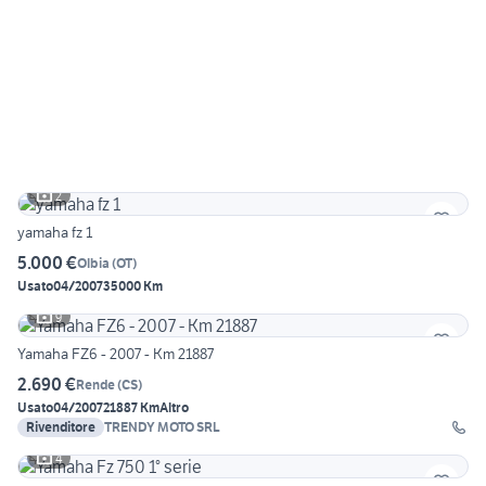
2
yamaha fz 1
5.000 €
Olbia
(
OT
)
Usato
04/2007
35000 Km
9
Yamaha FZ6 - 2007 - Km 21887
2.690 €
Rende
(
CS
)
Usato
04/2007
21887 Km
Altro
Rivenditore
TRENDY MOTO SRL
4