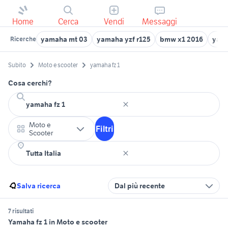
Home
Cerca
Vendi
Messaggi
yamaha mt 03
yamaha yzf r125
bmw x1 2016
yam
Ricerche
Subito
Moto e scooter
yamaha fz 1
Cosa cerchi?
Moto e
Filtri
Scooter
Salva ricerca
Dal più recente
7 risultati
Yamaha fz 1 in Moto e scooter