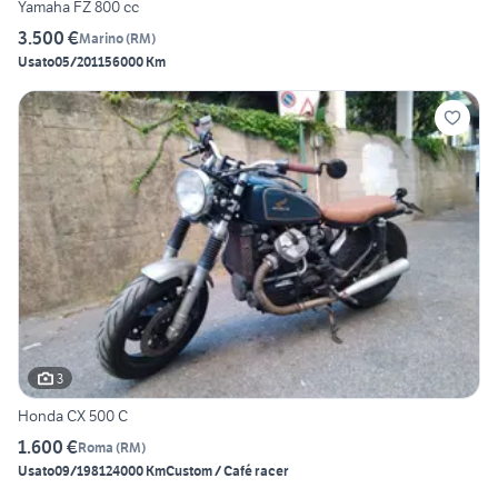
Yamaha FZ 800 cc
3.500 €
Marino
(
RM
)
Usato
05/2011
56000 Km
3
Honda CX 500 C
1.600 €
Roma
(
RM
)
Usato
09/1981
24000 Km
Custom / Café racer