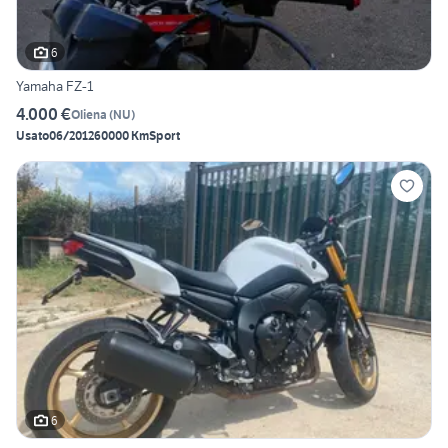
6
Yamaha FZ-1
4.000 €
Oliena
(
NU
)
Usato
06/2012
60000 Km
Sport
6