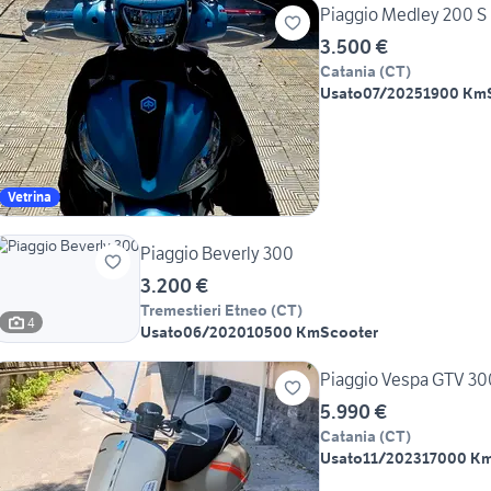
Piaggio Medley 200 S
3.500 €
Catania
(
CT
)
Usato
07/2025
1900 Km
Vetrina
Piaggio Beverly 300
3.200 €
Tremestieri Etneo
(
CT
)
4
Usato
06/2020
10500 Km
Scooter
Piaggio Vespa GTV 300
5.990 €
Catania
(
CT
)
Usato
11/2023
17000 K