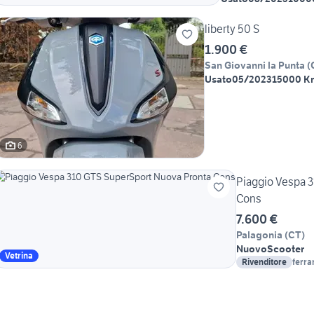
liberty 50 S
1.900 €
San Giovanni la Punta
(
Usato
05/2023
15000 K
6
Piaggio Vespa 
Cons
7.600 €
Palagonia
(
CT
)
Nuovo
Scooter
Vetrina
Rivenditore
ferra