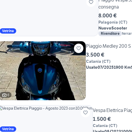
consegna
8.000 €
Palagonia
(
CT
)
Nuovo
Scooter
Vetrina
Rivenditore
ferrar
Piaggio Medley 200 S
3.500 €
Catania
(
CT
)
Usato
07/2025
1900 Km
6
Vespa Elettrica Pi
1.500 €
Catania
(
CT
)
Vetrina
Usato
08/2023
1000