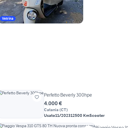
Vetrina
Perfetto Beverly 300hpe
4.000 €
Catania
(
CT
)
Usato
11/2023
12500 Km
Scooter
Piaggio Vespa 3