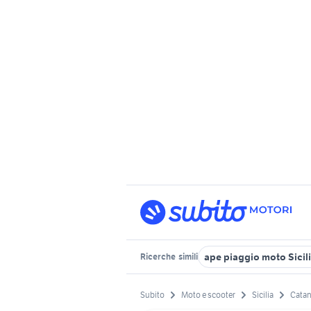
ape piaggio moto Sicil
Ricerche
simili
Subito
Moto e scooter
Sicilia
Catan