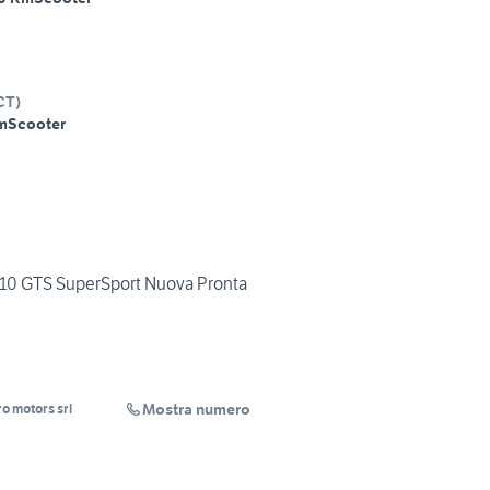
CT
)
m
Scooter
310 GTS SuperSport Nuova Pronta
Mostra numero
ro motors srl