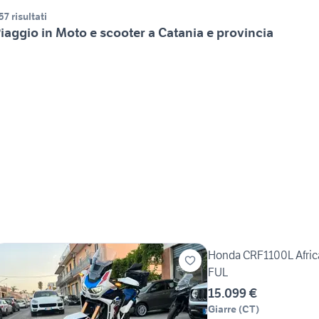
57 risultati
iaggio in Moto e scooter a Catania e provincia
Honda CRF1100L Afri
FUL
15.099 €
Giarre
(
CT
)