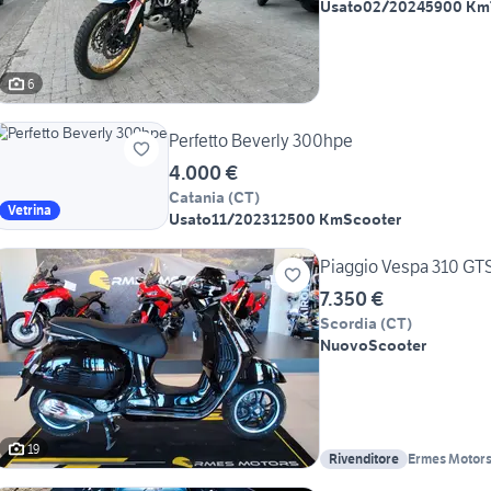
Usato
02/2024
5900 Km
6
Perfetto Beverly 300hpe
4.000 €
Catania
(
CT
)
Vetrina
Usato
11/2023
12500 Km
Scooter
Piaggio Vespa 310 GT
7.350 €
Scordia
(
CT
)
Nuovo
Scooter
19
Rivenditore
Ermes Motor