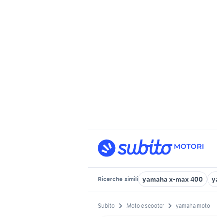
yamaha x-max 400
y
Ricerche
simili
Subito
Moto e scooter
yamaha moto