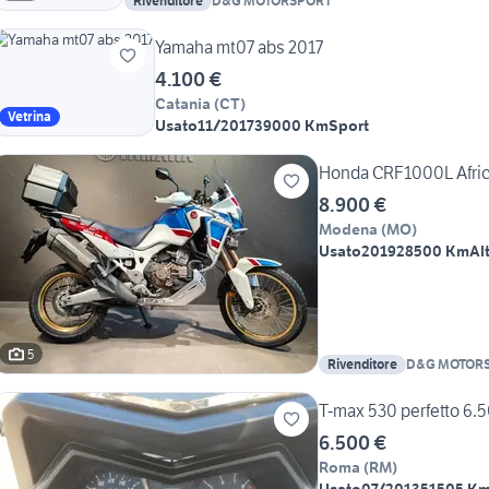
Rivenditore
D&G MOTORSPORT
Yamaha mt07 abs 2017
4.100 €
Catania
(
CT
)
Vetrina
Usato
11/2017
39000 Km
Sport
Honda CRF1000L Afric
8.900 €
Modena
(
MO
)
Usato
2019
28500 Km
Al
5
Rivenditore
D&G MOTOR
T-max 530 perfetto 6.
6.500 €
Roma
(
RM
)