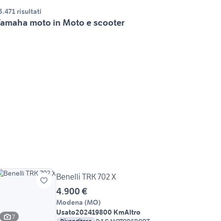
5.471 risultati
amaha moto in Moto e scooter
Benelli TRK 702 X
4.900 €
Modena
(
MO
)
Usato
2024
19800 Km
Altro
7