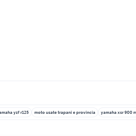
amaha yzf r125
moto usate trapani e provincia
yamaha xsr 900 