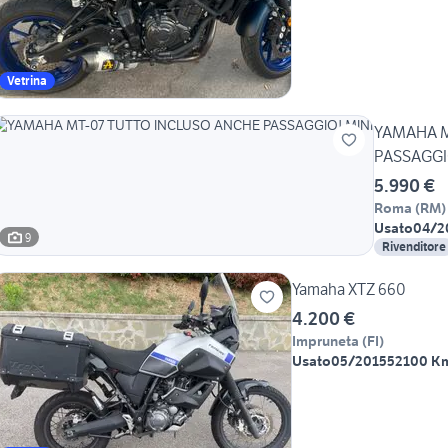
Vetrina
YAMAHA M
PASSAGGI
5.990 €
Roma
(
RM
)
Usato
04/2
9
Rivenditore
Yamaha XTZ 660
4.200 €
Impruneta
(
FI
)
Usato
05/2015
52100 K