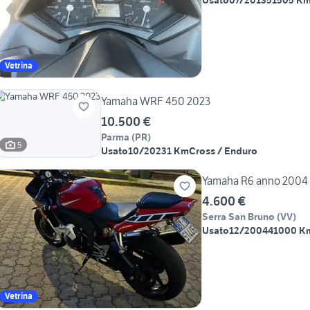
Usato
07/2013
51505 K
Vetrina
Yamaha WRF 450 2023
10.500 €
Parma
(
PR
)
5
Usato
10/2023
1 Km
Cross / Enduro
Yamaha R6 anno 2004
4.600 €
Serra San Bruno
(
VV
)
Usato
12/2004
41000 K
Vetrina