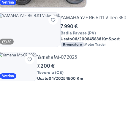
Vetrina
YAMAHA YZF R6 RJ11 Video 360
7.990 €
Badia Pavese
(
PV
)
Usato
06/2008
45886 Km
Sport
30
Rivenditore
Motor Trader
Yamaha Mt-07 2025
7.200 €
Teverola
(
CE
)
Vetrina
Usato
04/2025
4500 Km