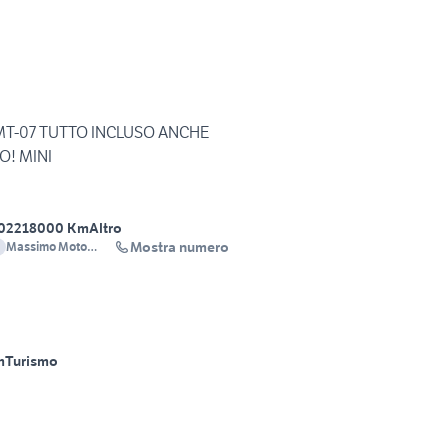
T-07 TUTTO INCLUSO ANCHE
O! MINI
022
18000 Km
Altro
Mostra numero
Massimo Moto
3206812548
m
Turismo