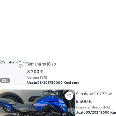
Yamaha mt10 sp
8.200 €
Verona
(
VR
)
6
Usato
01/2017
50000 Km
Sport
Yamaha MT-07 35kw
6.500 €
Torre del Greco
(
NA
)
Usato
03/2024
9000 Km