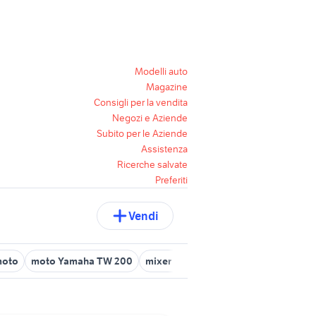
Modelli auto
Magazine
Consigli per la vendita
Negozi e Aziende
Subito per le Aziende
Assistenza
Ricerche salvate
Preferiti
Vendi
moto
moto Yamaha TW 200
mixer yamaha
yamaha hs8
yama