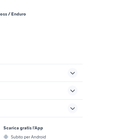
oss / Enduro
vespa 50 in puglia
cagiva mito 125 usata
sports e hobby
a
Scarica gratis l'App
Animali
ori moto
caproni moto
Subito per Android