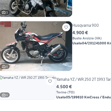
3
Husqvarna 900
4.900 €
Busto Arsizio
(
VA
)
Usato
04/2012
41000 K
6
Yamaha YZ / WR 250 2T 1993 Ta
4.500 €
Torino
(
TO
)
6
Usato
05/1996
10 Km
Cross / Endu