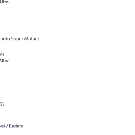
Altro
moto Super Motard
A
)
Altro
TA
oss / Enduro