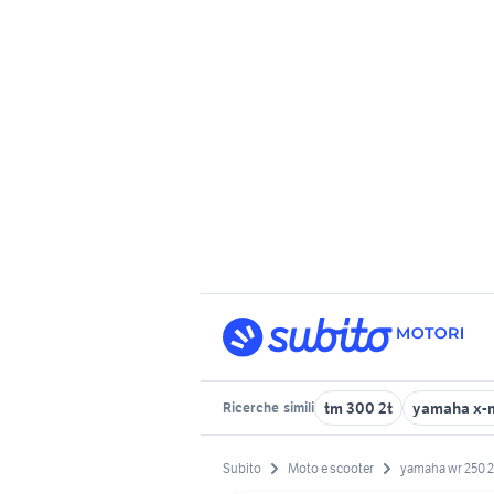
tm 300 2t
yamaha x-
Ricerche
simili
Subito
Moto e scooter
yamaha wr 250 2