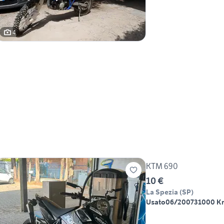
4
KTM 690
10 €
La Spezia
(
SP
)
Usato
06/2007
31000 K