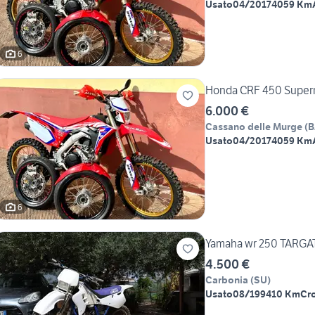
Usato
04/2017
4059 Km
6
Honda CRF 450 Super
6.000 €
Cassano delle Murge
(
B
Usato
04/2017
4059 Km
6
Yamaha wr 250 TARGA
4.500 €
Carbonia
(
SU
)
Usato
08/1994
10 Km
Cr