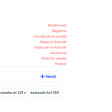
Modelli auto
Magazine
Consigli per la vendita
Negozi e Aziende
Subito per le Aziende
Assistenza
Ricerche salvate
Preferiti
Vendi
 yamaha wr 125 x
kawasaki kxf 250
yamaha yz 250 carene
yama