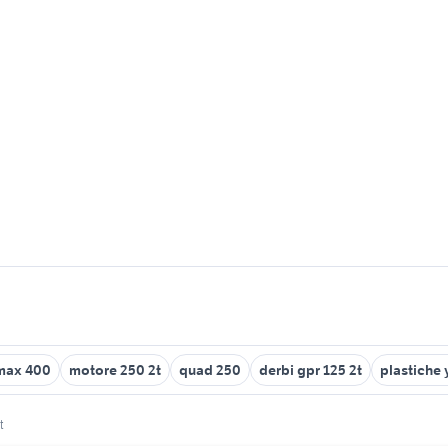
max 400
motore 250 2t
quad 250
derbi gpr 125 2t
plastiche
t