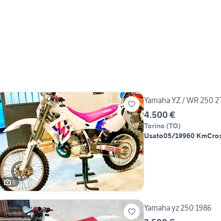
Yamaha YZ / WR 250 2T
4.500 €
Torino
(
TO
)
Usato
05/1996
0 Km
Cro
6
Yamaha yz 250 1986