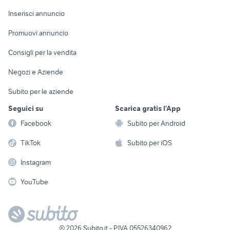
Arredamento e
Console e
Accessori per
Casalinghi
Inserisci annuncio
Videogiochi
animali
Elettrodomestici
Promuovi annuncio
Audio/Video
Musica e Film
Giardino e Fai da te
Consigli per la vendita
Fotografia
Libri e Riviste
Abbigliamento e
Negozi e Aziende
Telefonia
Strumenti Musicali
Accessori
Subito per le aziende
Sports
Tutto per i bambini
Seguici su
Scarica gratis l'App
Biciclette
Facebook
Subito per Android
Collezionismo
TikTok
Subito per iOS
Instagram
YouTube
©
2026
Subito.it - P.IVA 05526340962