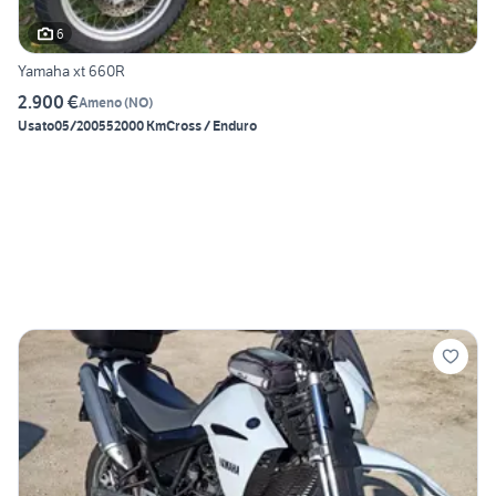
6
Yamaha xt 660R
2.900 €
Ameno
(
NO
)
Usato
05/2005
52000 Km
Cross / Enduro