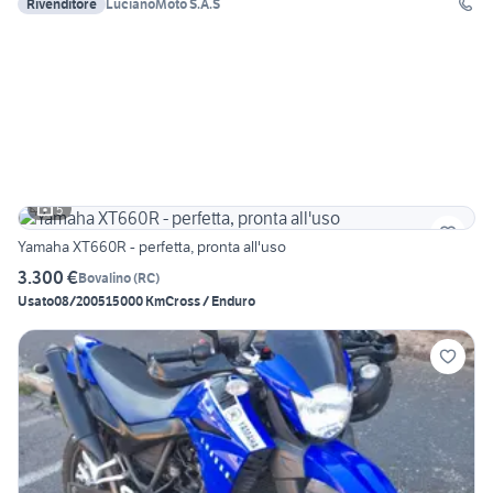
Rivenditore
LucianoMoto S.A.S
5
Yamaha XT660R - perfetta, pronta all'uso
3.300 €
Bovalino
(
RC
)
Usato
08/2005
15000 Km
Cross / Enduro