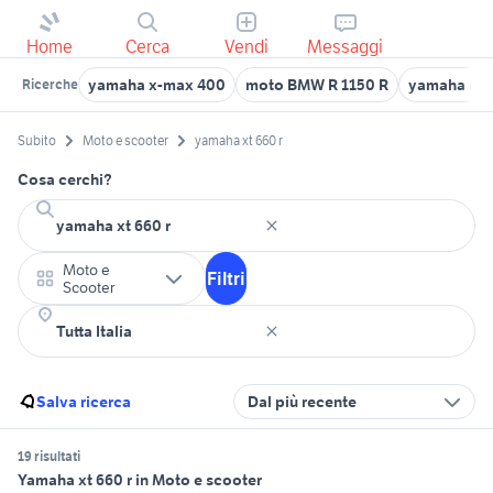
Home
Cerca
Vendi
Messaggi
yamaha x-max 400
moto BMW R 1150 R
yamaha mt 
Ricerche
Subito
Moto e scooter
yamaha xt 660 r
Cosa cerchi?
Moto e
Filtri
Scooter
Salva ricerca
Dal più recente
19 risultati
Yamaha xt 660 r in Moto e scooter