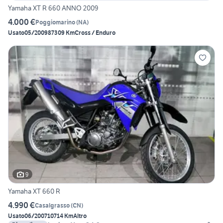
Yamaha XT R 660 ANNO 2009
4.000 €
Poggiomarino
(
NA
)
Usato
05/2009
87309 Km
Cross / Enduro
9
Yamaha XT 660 R
4.990 €
Casalgrasso
(
CN
)
Usato
06/2007
10714 Km
Altro