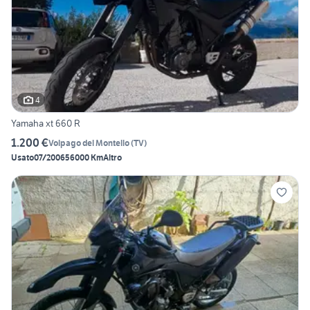
4
Yamaha xt 660 R
1.200 €
Volpago del Montello
(
TV
)
Usato
07/2006
56000 Km
Altro