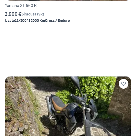
Yamaha XT 660 R
2.900 €
Siracusa
(
SR
)
Usato
11/2004
32000 Km
Cross / Enduro