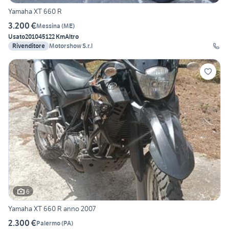
Yamaha XT 660 R
3.200 €
Messina
(
ME
)
Usato
2010
45122 Km
Altro
Rivenditore
Motorshow S.r.l
6
Yamaha XT 660 R anno 2007
2.300 €
Palermo
(
PA
)