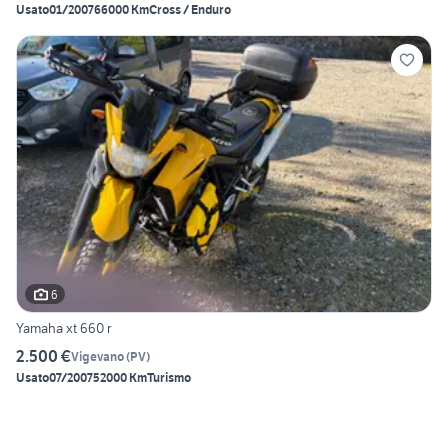
Usato
01/2007
66000 Km
Cross / Enduro
6
Yamaha xt 660 r
2.500 €
Vigevano
(
PV
)
Usato
07/2007
52000 Km
Turismo