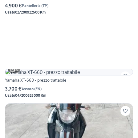
4.900 €
Pantelleria
(
TP
)
Usato
02/2009
22500 Km
6
Yamaha XT-660 - prezzo trattabile
3.700 €
Assoro
(
EN
)
Usato
04/2006
25000 Km