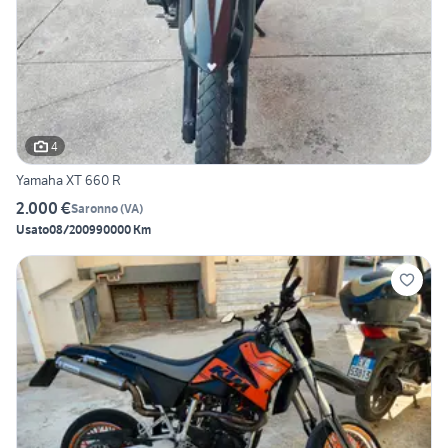
4
Yamaha XT 660 R
2.000 €
Saronno
(
VA
)
Usato
08/2009
90000 Km