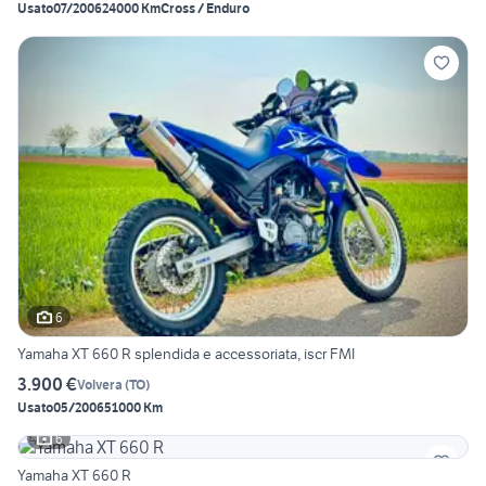
Usato
07/2006
24000 Km
Cross / Enduro
6
Yamaha XT 660 R splendida e accessoriata, iscr FMI
3.900 €
Volvera
(
TO
)
Usato
05/2006
51000 Km
6
Yamaha XT 660 R