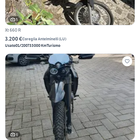
5
Xt 660 R
3.200 €
Coreglia Antelminelli
(
LU
)
Usato
01/2007
33000 Km
Turismo
6