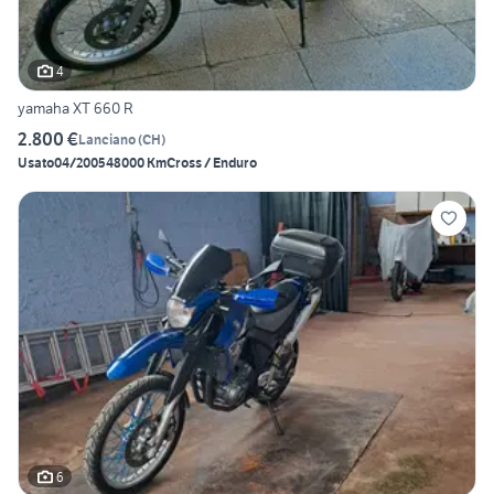
4
yamaha XT 660 R
2.800 €
Lanciano
(
CH
)
Usato
04/2005
48000 Km
Cross / Enduro
6