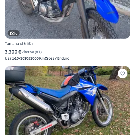
6
Yamaha xt 660 r
3.300 €
Viterbo
(
VT
)
Usato
10/2010
52000 Km
Cross / Enduro