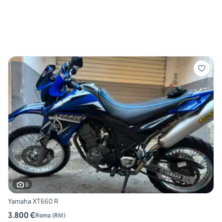
6
Yamaha XT660 R
3.800 €
Roma
(
RM
)