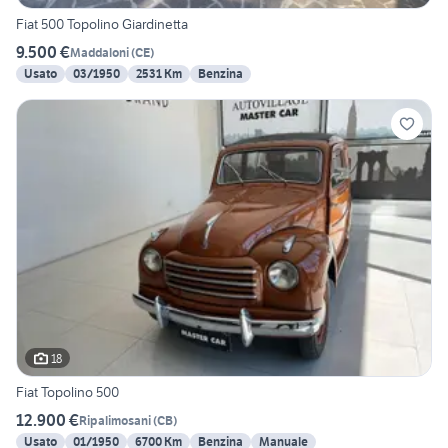
Fiat 500 Topolino Giardinetta
9.500 €
Maddaloni
(
CE
)
Usato
03/1950
2531 Km
Benzina
18
Fiat Topolino 500
12.900 €
Ripalimosani
(
CB
)
Usato
01/1950
6700 Km
Benzina
Manuale