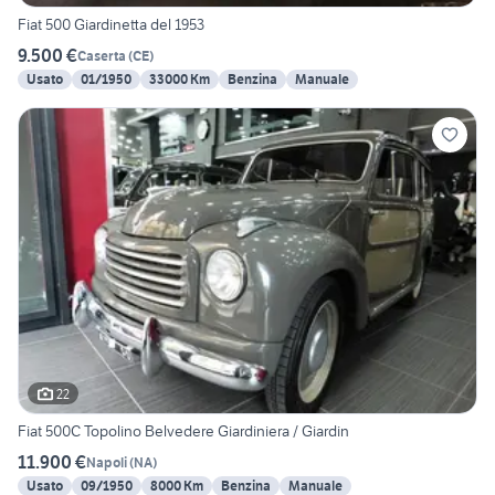
Fiat 500 Giardinetta del 1953
9.500 €
Caserta
(
CE
)
Usato
01/1950
33000 Km
Benzina
Manuale
22
Fiat 500C Topolino Belvedere Giardiniera / Giardin
11.900 €
Napoli
(
NA
)
Usato
09/1950
8000 Km
Benzina
Manuale