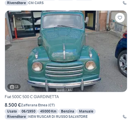
Rivenditore
CM CARS
13
Fiat 500C 500 C GIARDINETTA
8.500 €
Zafferana Etnea
(
CT
)
Usato
06/1950
45000 Km
Benzina
Manuale
Rivenditore
NEW RUSCAR DI RUSSO SALVATORE