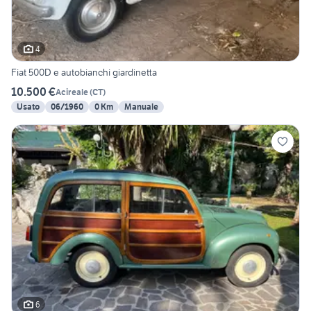
4
Fiat 500D e autobianchi giardinetta
10.500 €
Acireale
(
CT
)
Usato
06/1960
0 Km
Manuale
6