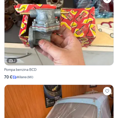
2
Pompa benzina BCD
70 €
Milano
(
MI
)