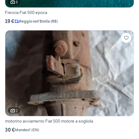
6
Freccia Fiat 500 epoca
19 €
Reggio nell'Emilia
(
RE
)
2
motorino avviamento Fiat 500 motore a sogliola
30 €
Mondovi'
(
CN
)