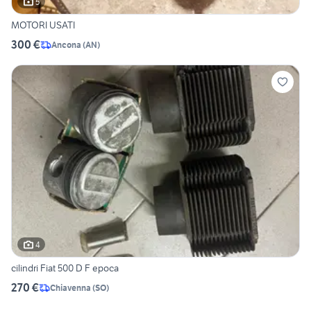
5
MOTORI USATI
300 €
Ancona
(
AN
)
4
cilindri Fiat 500 D F epoca
270 €
Chiavenna
(
SO
)