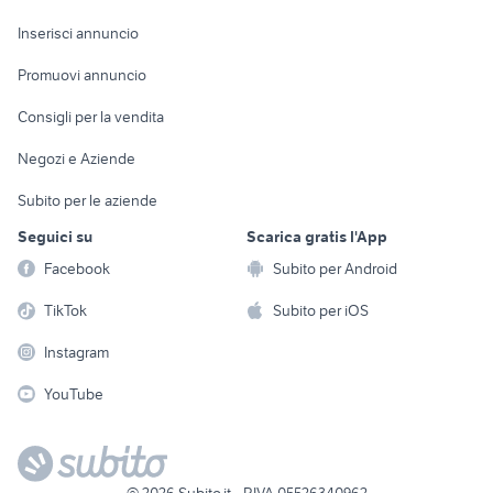
Arredamento e
Console e
Accessori per
Casalinghi
Inserisci annuncio
Videogiochi
animali
Elettrodomestici
Promuovi annuncio
Audio/Video
Musica e Film
Giardino e Fai da te
Consigli per la vendita
Fotografia
Libri e Riviste
Abbigliamento e
Negozi e Aziende
Telefonia
Strumenti Musicali
Accessori
Subito per le aziende
Sports
Tutto per i bambini
Seguici su
Scarica gratis l'App
Biciclette
Facebook
Subito per Android
Collezionismo
TikTok
Subito per iOS
Instagram
YouTube
©
2026
Subito.it - P.IVA 05526340962