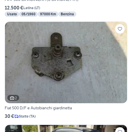
12.500 €
Latina
(
LT
)
Usato
05/1960
97000 Km
Benzina
2
Fiat 500 D/F e Autobianchi giardinetta
30 €
Statte
(
TA
)