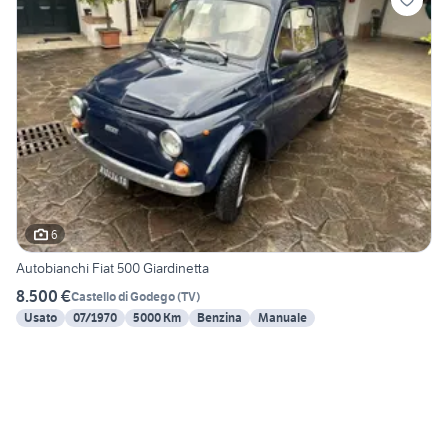
6
Autobianchi Fiat 500 Giardinetta
8.500 €
Castello di Godego
(
TV
)
Usato
07/1970
5000 Km
Benzina
Manuale