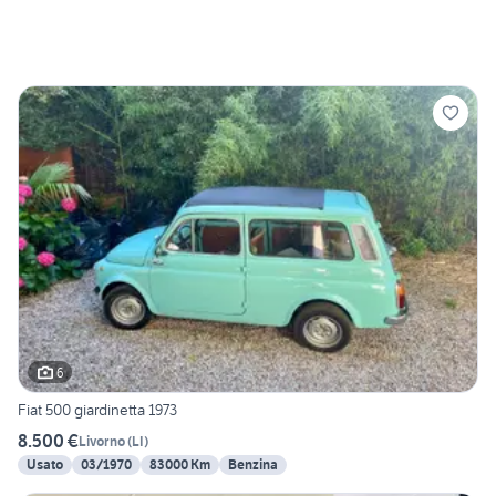
6
Fiat 500 giardinetta 1973
8.500 €
Livorno
(
LI
)
Usato
03/1970
83000 Km
Benzina