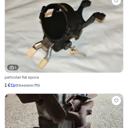
6
particolari fiat epoca
1 €
Orbassano
(
TO
)