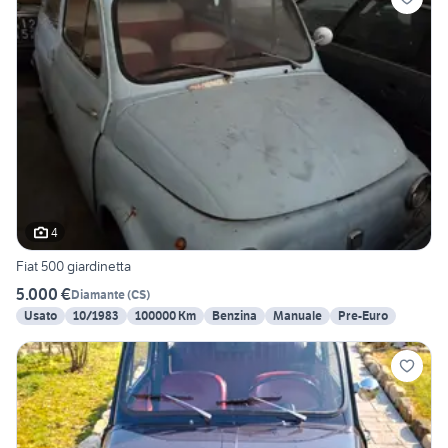
4
Fiat 500 giardinetta
5.000 €
Diamante
(
CS
)
Usato
10/1983
100000 Km
Benzina
Manuale
Pre-Euro