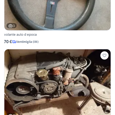
3
volante auto d epoca
70 €
Ventimiglia
(
IM
)