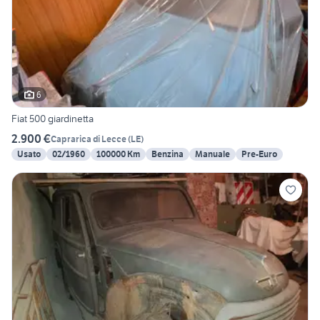
6
Fiat 500 giardinetta
2.900 €
Caprarica di Lecce
(
LE
)
Usato
02/1960
100000 Km
Benzina
Manuale
Pre-Euro