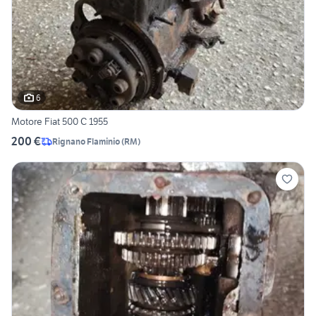
6
Motore Fiat 500 C 1955
200 €
Rignano Flaminio
(
RM
)