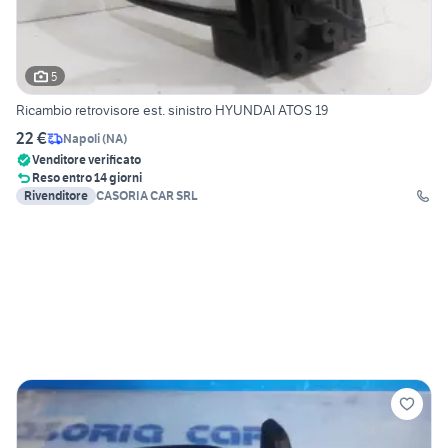
5
Ricambio retrovisore est. sinistro HYUNDAI ATOS 19
22 €
Napoli
(
NA
)
Venditore verificato
Reso entro 14 giorni
Rivenditore
CASORIA CAR SRL