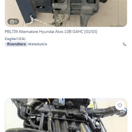
5
PBL739 Alternatore Hyundai Atos 1.0B G4HC [01/03]
Cagliari
(
CA
)
Rivenditore
Metalsulcis