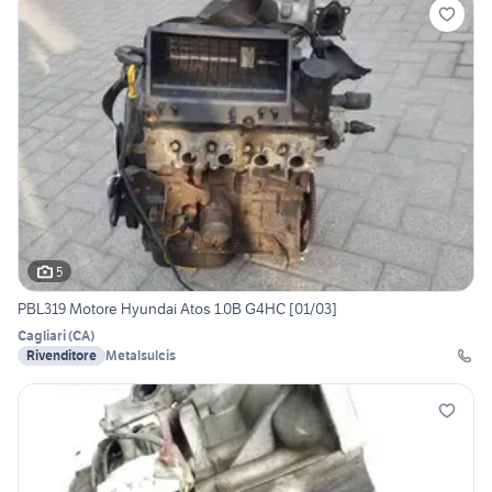
5
PBL319 Motore Hyundai Atos 1.0B G4HC [01/03]
Cagliari
(
CA
)
Rivenditore
Metalsulcis