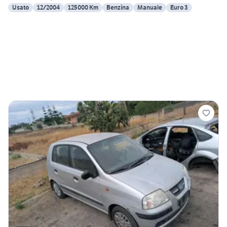
Usato
12/2004
125000 Km
Benzina
Manuale
Euro 3