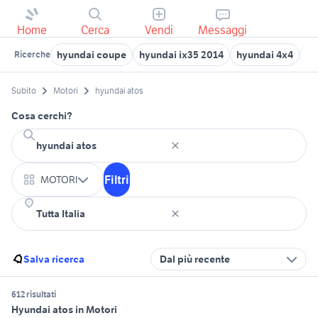
Home
Cerca
Vendi
Messaggi
hyundai coupe
hyundai ix35 2014
hyundai 4x4
hy
Ricerche
Subito
Motori
hyundai atos
Cosa cerchi?
Filtri
MOTORI
Salva ricerca
Dal più recente
612 risultati
Hyundai atos in Motori