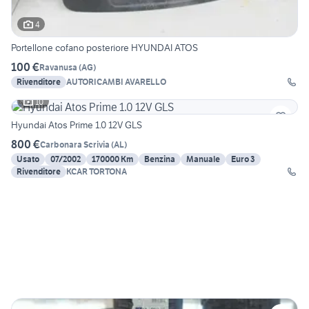
4
Portellone cofano posteriore HYUNDAI ATOS
100 €
Ravanusa
(
AG
)
Rivenditore
AUTORICAMBI AVARELLO
10
Hyundai Atos Prime 1.0 12V GLS
800 €
Carbonara Scrivia
(
AL
)
Usato
07/2002
170000 Km
Benzina
Manuale
Euro 3
Rivenditore
KCAR TORTONA