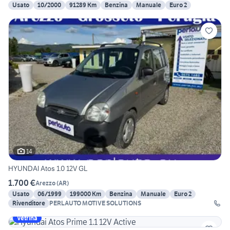
Usato
10/2000
91289 Km
Benzina
Manuale
Euro 2
14
HYUNDAI Atos 1.0 12V GL
1.700 €
Arezzo
(
AR
)
Usato
06/1999
199000 Km
Benzina
Manuale
Euro 2
Rivenditore
PERLAUTO MOTIVE SOLUTIONS
Vetrina