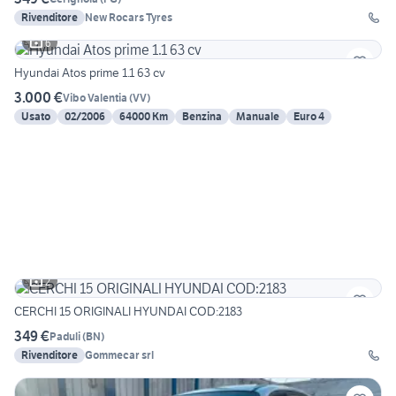
Rivenditore
New Rocars Tyres
6
Hyundai Atos prime 1.1 63 cv
3.000 €
Vibo Valentia
(
VV
)
Usato
02/2006
64000 Km
Benzina
Manuale
Euro 4
2
CERCHI 15 ORIGINALI HYUNDAI COD:2183
349 €
Paduli
(
BN
)
Rivenditore
Gommecar srl