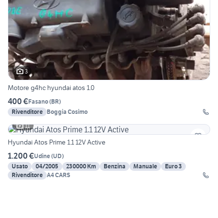
3
Motore g4hc hyundai atos 1.0
400 €
Fasano
(
BR
)
Rivenditore
Boggia Cosimo
11
Hyundai Atos Prime 1.1 12V Active
1.200 €
Udine
(
UD
)
Usato
04/2005
230000 Km
Benzina
Manuale
Euro 3
Rivenditore
A4 CARS