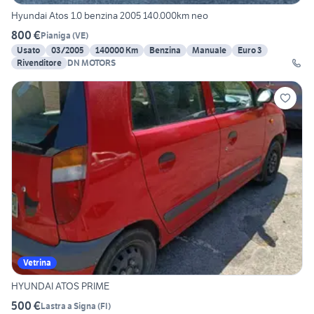
Hyundai Atos 1.0 benzina 2005 140.000km neo
800 €
Pianiga
(
VE
)
Usato
03/2005
140000 Km
Benzina
Manuale
Euro 3
Rivenditore
DN MOTORS
Vetrina
HYUNDAI ATOS PRIME
500 €
Lastra a Signa
(
FI
)