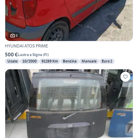
6
HYUNDAI ATOS PRIME
500 €
Lastra a Signa
(
FI
)
Usato
10/2000
91289 Km
Benzina
Manuale
Euro 2