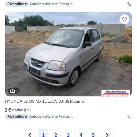
Rivenditore
Autodemolizione Ferrarini
9
HYUNDAI ATOS MX 1.1 63CV 03-08 Ricambi
1 €
Matino
(
LE
)
Rivenditore
Autodemolizione Ferrarini
1
2
3
4
5