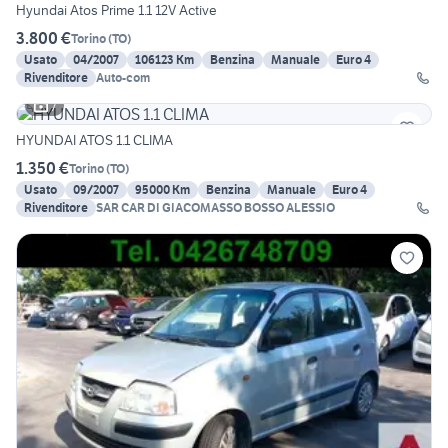
Hyundai Atos Prime 1.1 12V Active
3.800 €
Torino
(
TO
)
Usato
04/2007
106123 Km
Benzina
Manuale
Euro 4
Rivenditore
Auto-com
7
HYUNDAI ATOS 1.1 CLIMA
1.350 €
Torino
(
TO
)
Usato
09/2007
95000 Km
Benzina
Manuale
Euro 4
Rivenditore
SAR CAR DI GIACOMASSO BOSSO ALESSIO