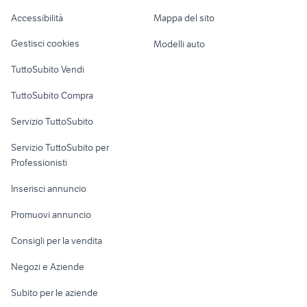
Caravan e Camper
Accessibilità
Mappa del sito
Loft, mansarde e
Veicoli commerciali
altro
Gestisci cookies
Modelli auto
Case vacanza
TuttoSubito Vendi
Uffici e Locali
TuttoSubito Compra
commerciali
Servizio TuttoSubito
elettronica
per la casa e la
sports e hobby
Servizio TuttoSubito per
persona
Informatica
Animali
Professionisti
Arredamento e
Console e
Accessori per
Casalinghi
Inserisci annuncio
Videogiochi
animali
Elettrodomestici
Promuovi annuncio
Audio/Video
Musica e Film
Giardino e Fai da te
Consigli per la vendita
Fotografia
Libri e Riviste
Abbigliamento e
Negozi e Aziende
Telefonia
Strumenti Musicali
Accessori
Subito per le aziende
Sports
Tutto per i bambini