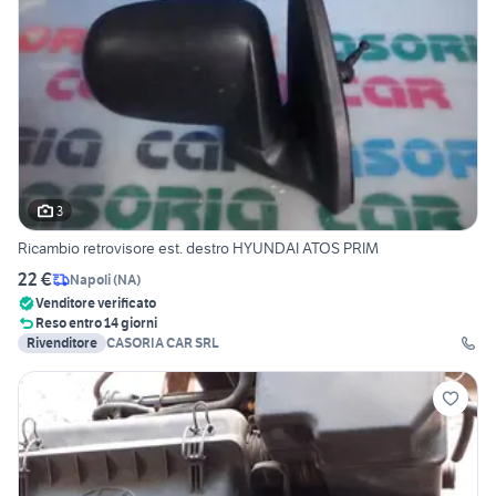
3
Ricambio retrovisore est. destro HYUNDAI ATOS PRIM
22 €
Napoli
(
NA
)
Venditore verificato
Reso entro 14 giorni
Rivenditore
CASORIA CAR SRL