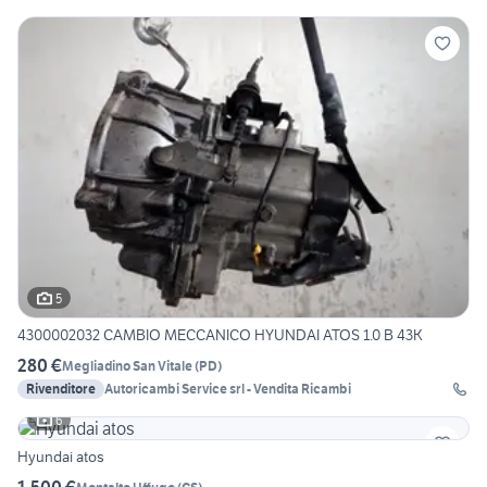
5
4300002032 CAMBIO MECCANICO HYUNDAI ATOS 1.0 B 43K
280 €
Megliadino San Vitale
(
PD
)
Rivenditore
Autoricambi Service srl - Vendita Ricambi
6
Hyundai atos