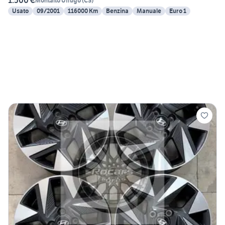
1.500 €
Montalto Uffugo
(
CS
)
Usato
09/2001
116000 Km
Benzina
Manuale
Euro 1