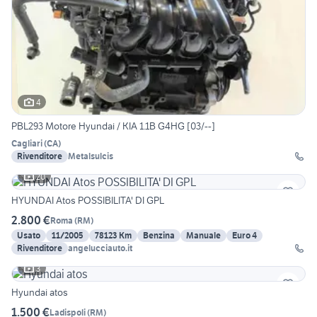
4
PBL293 Motore Hyundai / KIA 1.1B G4HG [03/--]
Cagliari
(
CA
)
Rivenditore
Metalsulcis
20
HYUNDAI Atos POSSIBILITA' DI GPL
2.800 €
Roma
(
RM
)
Usato
11/2005
78123 Km
Benzina
Manuale
Euro 4
Rivenditore
angelucciauto.it
3
Hyundai atos
1.500 €
Ladispoli
(
RM
)