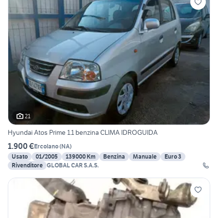
21
Hyundai Atos Prime 1.1 benzina CLIMA IDROGUIDA
1.900 €
Ercolano
(
NA
)
Usato
01/2005
139000 Km
Benzina
Manuale
Euro 3
Rivenditore
GLOBAL CAR S.A.S.