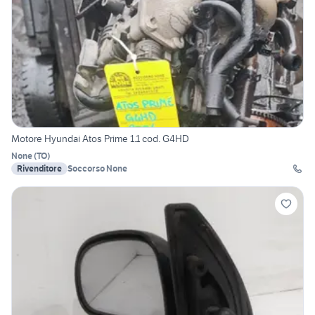
Motore Hyundai Atos Prime 1.1 cod. G4HD
None
(
TO
)
Rivenditore
Soccorso None