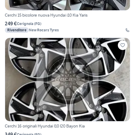
Cerchi 15 bicolore nuova Hyundai i10 Kia Yaris
249 €
Cerignola
(
FG
)
Rivenditore
New Rocars Tyres
Cerchi 16 originali Hyundai I10 I20 Bayon Kia
349 €
Cerignola
(
FG
)