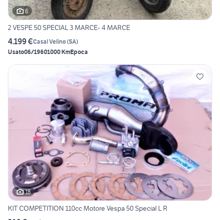
6
2 VESPE 50 SPECIAL 3 MARCE- 4 MARCE
4.199 €
Casal Velino
(
SA
)
Usato
06/1960
1000 Km
Epoca
18
KIT COMPETITION 110cc Motore Vespa 50 Special L R