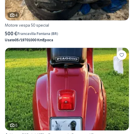
4
Motore vespa 50 special
500 €
Francavilla Fontana
(
BR
)
Usato
05/1970
1000 Km
Epoca
6