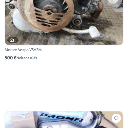
6
Motore Vespa V5A2M
500 €
Neirone
(
GE
)