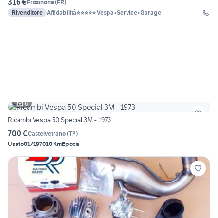
316 €
Frosinone
(
FR
)
Rivenditore
Affidabilità⭐⭐⭐⭐⭐ Vespa•Service•Garage
6
Ricambi Vespa 50 Special 3M - 1973
700 €
Castelvetrano
(
TP
)
Usato
01/1970
10 Km
Epoca