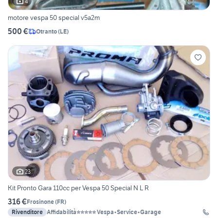
4
motore vespa 50 special v5a2m
500 €
Otranto
(
LE
)
23
Kit Pronto Gara 110cc per Vespa 50 Special N L R
316 €
Frosinone
(
FR
)
Rivenditore
Affidabilità⭐⭐⭐⭐⭐ Vespa•Service•Garage