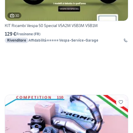
30
KIT Ricambi Vespa 50 Special V5A2M V5B3M V5B1M
129 €
Frosinone
(
FR
)
Rivenditore
Affidabilità⭐⭐⭐⭐⭐ Vespa•Service•Garage