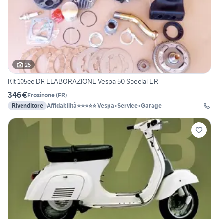
25
Kit 105cc DR ELABORAZIONE Vespa 50 Special L R
346 €
Frosinone
(
FR
)
Rivenditore
Affidabilità⭐⭐⭐⭐⭐ Vespa•Service•Garage