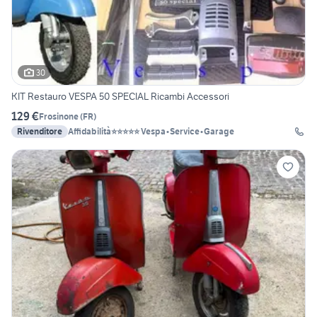
30
KIT Restauro VESPA 50 SPECIAL Ricambi Accessori
129 €
Frosinone
(
FR
)
Rivenditore
Affidabilità⭐⭐⭐⭐⭐ Vespa•Service•Garage