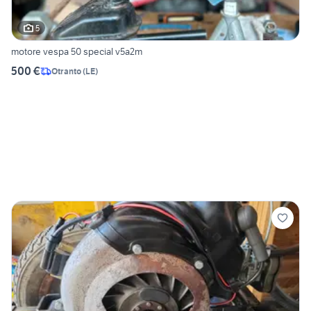
5
motore vespa 50 special v5a2m
500 €
Otranto
(
LE
)