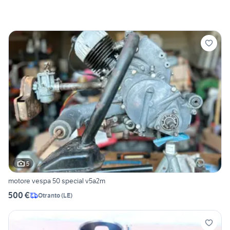
5
motore vespa 50 special v5a2m
500 €
Otranto
(
LE
)