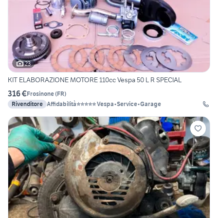
23
KIT ELABORAZIONE MOTORE 110cc Vespa 50 L R SPECIAL
316 €
Frosinone
(
FR
)
Rivenditore
Affidabilità⭐⭐⭐⭐⭐ Vespa•Service•Garage