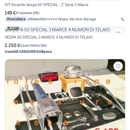
KIT Ricambi Vespa 50 SPECIAL - 1° Serie 3 Marce
149 €
Frosinone
(
FR
)
Rivenditore
Affidabilità⭐⭐⭐⭐⭐ Vespa•Service•Garage
6
VESPA 50 SPECIAL 3 MARCE 4 NUMERI DI TELAIO
2.250 €
Casal Velino
(
SA
)
Usato
05/1960
1000 Km
Epoca