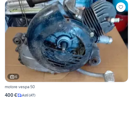
6
motore vespa 50
400 €
Asti
(
AT
)