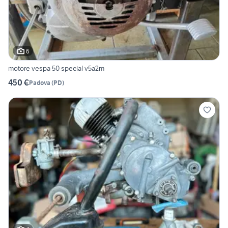
6
motore vespa 50 special v5a2m
450 €
Padova
(
PD
)