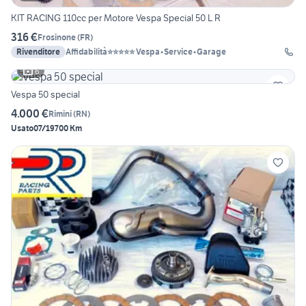
KIT RACING 110cc per Motore Vespa Special 50 L R
316 €
Frosinone
(
FR
)
Rivenditore
Affidabilità⭐⭐⭐⭐⭐ Vespa•Service•Garage
6
Vespa 50 special
4.000 €
Rimini
(
RN
)
Usato
07/1970
0 Km