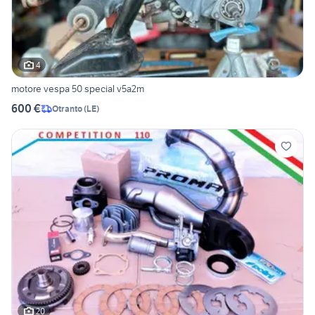
4
motore vespa 50 special v5a2m
600 €
Otranto
(
LE
)
20