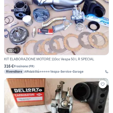
24
KIT ELABORAZIONE MOTORE 110cc Vespa 50 L R SPECIAL
316 €
Frosinone
(
FR
)
Rivenditore
Affidabilità⭐⭐⭐⭐⭐ Vespa•Service•Garage