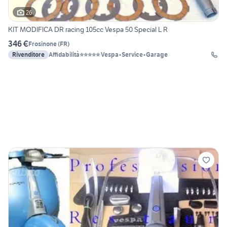
26
KIT MODIFICA DR racing 105cc Vespa 50 Special L R
346 €
Frosinone
(
FR
)
Rivenditore
Affidabilità⭐⭐⭐⭐⭐ Vespa•Service•Garage