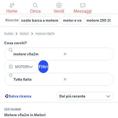
Home
Cerca
Vendi
Messaggi
costo barca a motore
motor e co
motore 250 2t
m
Ricerche
Subito
Motori
motore v5a2m
Cosa cerchi?
Filtri
MOTORI
Salva ricerca
Dal più recente
110 risultati
Motore v5a2m in Motori