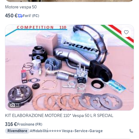
Motore vespa 50
450 €
Forli'
(
FC
)
13
KIT ELABORAZIONE MOTORE 110* Vespa 50 L R SPECIAL
316 €
Frosinone
(
FR
)
Rivenditore
Affidabilità⭐⭐⭐⭐⭐ Vespa•Service•Garage