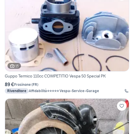
15
Guppo Termico 110cc COMPETITIO Vespa 50 Special PK
89 €
Frosinone
(
FR
)
Rivenditore
Affidabilità⭐⭐⭐⭐⭐ Vespa•Service•Garage