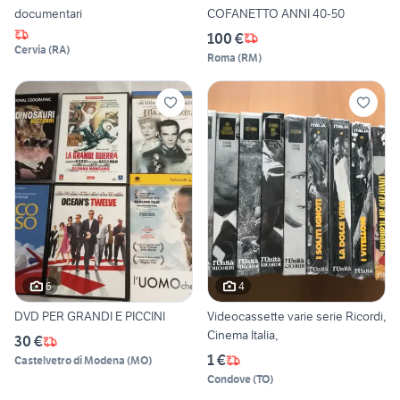
documentari
COFANETTO ANNI 40-50
100 €
Cervia
(
RA
)
Roma
(
RM
)
6
4
DVD PER GRANDI E PICCINI
Videocassette varie serie Ricordi,
Cinema Italia,
30 €
1 €
Castelvetro di Modena
(
MO
)
Condove
(
TO
)