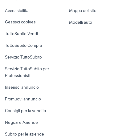
Garage e box
vinile ligabue musica film
cs 2
Caravan e Camper
Accessibilità
Mappa del sito
Loft, mansarde e
Veicoli commerciali
altro
Gestisci cookies
Modelli auto
Case vacanza
TuttoSubito Vendi
Uffici e Locali
TuttoSubito Compra
commerciali
Servizio TuttoSubito
elettronica
per la casa e la
sports e hobby
Servizio TuttoSubito per
persona
Informatica
Animali
Professionisti
Arredamento e
Console e
Accessori per
Casalinghi
Inserisci annuncio
Videogiochi
animali
Elettrodomestici
Promuovi annuncio
Audio/Video
Musica e Film
Giardino e Fai da te
Consigli per la vendita
Fotografia
Libri e Riviste
Abbigliamento e
Negozi e Aziende
Telefonia
Strumenti Musicali
Accessori
Subito per le aziende
Sports