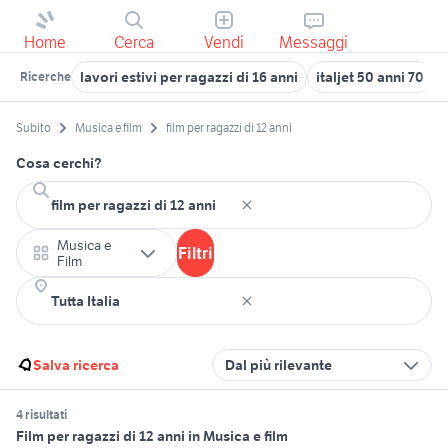
Home
Cerca
Vendi
Messaggi
lavori estivi per ragazzi di 16 anni
italjet 50 anni 70
Ricerche
Subito
Musica e film
film per ragazzi di 12 anni
Cosa cerchi?
Musica e
Filtri
Film
Salva ricerca
Dal più rilevante
4 risultati
Film per ragazzi di 12 anni in Musica e film