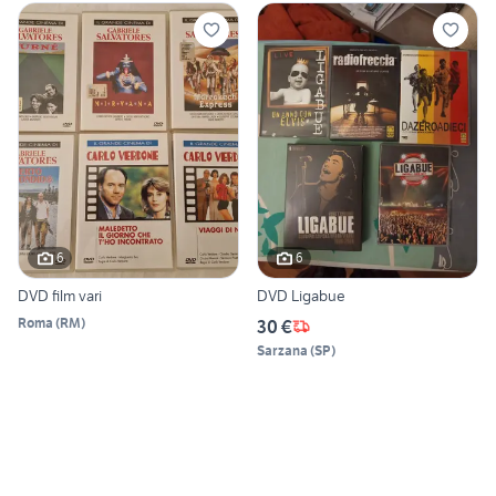
6
6
DVD film vari
DVD Ligabue
Roma
(
RM
)
30 €
Sarzana
(
SP
)