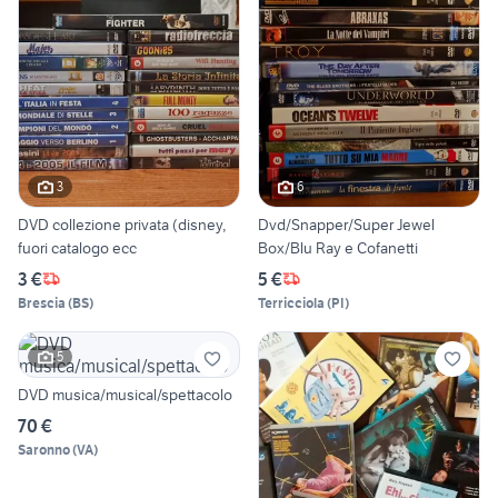
3
6
DVD collezione privata (disney,
Dvd/Snapper/Super Jewel
fuori catalogo ecc
Box/Blu Ray e Cofanetti
3 €
5 €
Brescia
(
BS
)
Terricciola
(
PI
)
5
DVD musica/musical/spettacolo
70 €
Saronno
(
VA
)