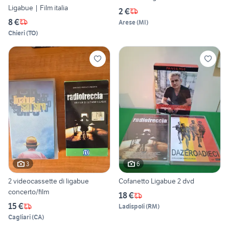
Ligabue | Film italia
2 €
8 €
Arese
(
MI
)
Chieri
(
TO
)
3
6
2 videocassette di ligabue
Cofanetto Ligabue 2 dvd
concerto/film
18 €
15 €
Ladispoli
(
RM
)
Cagliari
(
CA
)