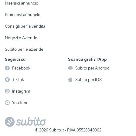
Console e
Accessori per
Casalinghi
Inserisci annuncio
Videogiochi
animali
Elettrodomestici
Promuovi annuncio
Audio/Video
Musica e Film
Giardino e Fai da te
Consigli per la vendita
Fotografia
Libri e Riviste
Abbigliamento e
Negozi e Aziende
Telefonia
Strumenti Musicali
Accessori
Subito per le aziende
Sports
Tutto per i bambini
Seguici su
Scarica gratis l'App
Biciclette
Facebook
Subito per Android
Collezionismo
TikTok
Subito per iOS
Instagram
YouTube
©
2026
Subito.it - P.IVA 05526340962