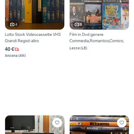
4
6
Lotto Stock Videocassette VHS
Film in Dvd genere
Grandi Registi altro
Commedia,Romantico,Comico,
Lecce
(
LE
)
40 €
Ancona
(
AN
)