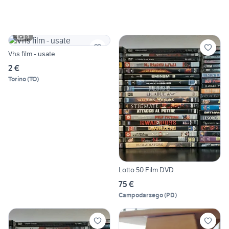
4
Vhs film - usate
2 €
Torino
(
TO
)
Lotto 50 Film DVD
75 €
Campodarsego
(
PD
)