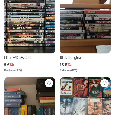
Film DVD 5€/Cad.
18 dvd originali
5 €
18 €
Padova
(
PD
)
Salorno
(
BZ
)